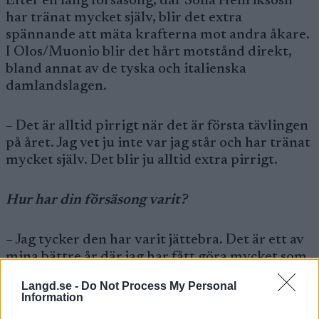
Efter en lång försäsong, där Sofia Henriksosn
har tränat mycket själv, blir det extra
spännande att mäta krafterna mot andra åkare.
I Olos/Muonio blir det hårt motstånd direkt,
bland annat av de tyska och italienska
damlandslagen.
– Det är alltid pirrigt när det är första tävlingen
på året. Jag vet ju inte var jag står och har tränat
mycket själv. Det blir ju alltid extra pirrigt.
Hur har din försäsong varit?
– Jag tycker den har varit jättebra. Det är ett av
mina bättre år där jag har fått göra mycket som
jag velat. Jag har fått vara skadefri och frisk hela
Langd.se -
Do Not Process My Personal
året.
Information