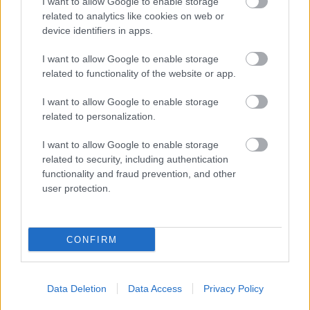
I want to allow Google to enable storage
– Tio klassiskt blir ju extremt viktigt för mig. På
related to analytics like cookies on web or
OS, om det är någonting jag tror att jag skulle
device identifiers in apps.
kunna bli uttagen till så är det en femmil i
klassiskt, säger hon avslutningsvis.
I want to allow Google to enable storage
related to functionality of the website or app.
Tävlingarna går att se på streamingtjänsten SC
I want to allow Google to enable storage
Play som ingår i medlemskapet på Langd.se.
BLI
related to personalization.
MEDLEM HÄR
för att se tävlingarna i
Olos/Muonio.
I want to allow Google to enable storage
related to security, including authentication
functionality and fraud prevention, and other
user protection.
Prenumerera på vårt nyhetsbrev
CONFIRM
Prenumerera
Data Deletion
Data Access
Privacy Policy