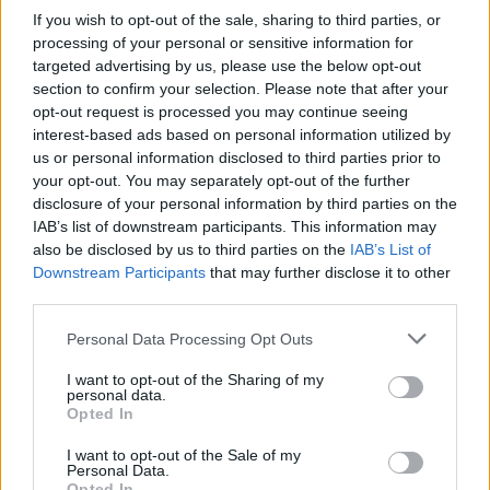
Se också:
Premiär i längdskidor och skidskytte:
If you wish to opt-out of the sale, sharing to third parties, or
Program och sändningstider
processing of your personal or sensitive information for
targeted advertising by us, please use the below opt-out
section to confirm your selection. Please note that after your
Viktiga tävlingar i Gällivare
opt-out request is processed you may continue seeing
interest-based ads based on personal information utilized by
Nästa helg startar säsongen på riktigt med
us or personal information disclosed to third parties prior to
premiärtävlingar i Gällivare. Sofia säger att det
your opt-out. You may separately opt-out of the further
disclosure of your personal information by third parties on the
är viktiga tävlingar för att få komma ut på
IAB’s list of downstream participants. This information may
världscupen.
also be disclosed by us to third parties on the
IAB’s List of
Downstream Participants
that may further disclose it to other
– Man vet ju att det är en viktig helg. Säsongen
third parties.
är lång men jag vet också om man presterar bra i
Please note that this website/app uses one or more Google
Personal Data Processing Opt Outs
Gällivare då kan man kanske komma ut på
services and may gather and store information including but
världscupen. Då kan det flyta på. Kommer man
not limited to your visit or usage behaviour. You may click to
I want to opt-out of the Sharing of my
personal data.
inte ut där så kommer det fler chanser, men
grant or deny consent to Google and its third-party tags to
Opted In
vägen blir ju svårare. Säsongen är också
use your data for below specified purposes in below Google
consent section.
lång. Det är inte hela säsongen som hänger på
I want to opt-out of the Sale of my
Personal Data.
den helgen, konstaterar hon.
Opted In