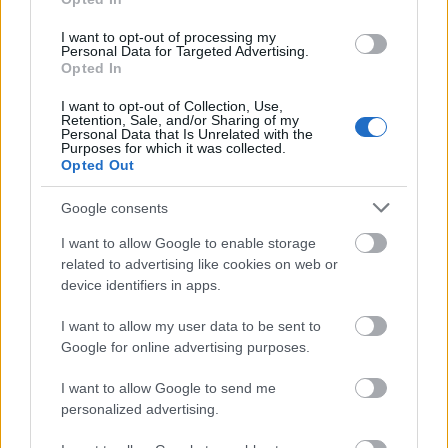
I want to opt-out of processing my
Vad har du för mål den här säsongen?
Personal Data for Targeted Advertising.
Opted In
– Först och främst vill jag kunna prestera på min
I want to opt-out of Collection, Use,
Retention, Sale, and/or Sharing of my
topp. Det är ändå det som ligger högst upp,
Personal Data that Is Unrelated with the
utifrån mig själv och kunna få ut det mesta jag
Purposes for which it was collected.
Opted Out
kan. Det är ju ett OS den här säsongen och det
kittlar lite extra att kunna tänka på att det
Google consents
finns någon liten procents möjlighet att ta sig
I want to allow Google to enable storage
dit. Det kittlar men det är extremt tufft också i
related to advertising like cookies on web or
damlaget just nu. Det är jag medveten om.
device identifiers in apps.
I Gällivare är 10 km klassiskt den viktigaste
I want to allow my user data to be sent to
Google for online advertising purposes.
distansen enligt Sofia. För den distans hon tror
att hon har störst chans att bli uttagen till i OS ,
I want to allow Google to send me
är femmilen i klassisk stil.
personalized advertising.