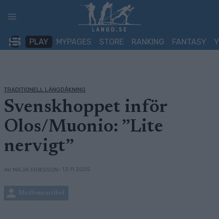
Skip
to
content
PLAY
MYPAGES
STORE
RANKING
FANTASY
TRADITIONELL LÄNGDÅKNING
Svenskhoppet inför
Olos/Muonio: ”Lite
nervigt”
• 13.11.2025
AV MAJA ERIKSSON
Medlemsartikel