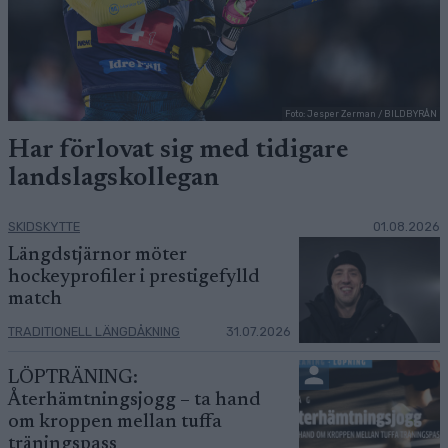
Foto: Jesper Zerman / BILDBYRÅN
Har förlovat sig med tidigare
landslagskollegan
SKIDSKYTTE
01.08.2026
Längdstjärnor möter
hockeyprofiler i prestigefylld
match
TRADITIONELL LÄNGDÅKNING
31.07.2026
LÖPTRÄNING:
Återhämtningsjogg – ta hand
om kroppen mellan tuffa
träningspass