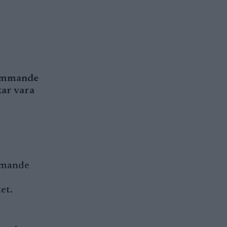
kommande
kar vara
ommande
et.