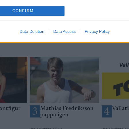
yhetsbrev
CONFIRM
Data Deletion
Data Access
Privacy Policy
ontfigur
Mathias Fredriksson
Vallati
3
4
pappa igen