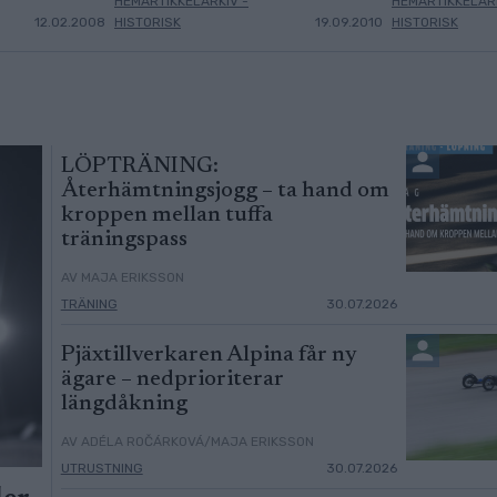
HEMARTIKKELARKIV -
HEMARTIKKELARK
12.02.2008
HISTORISK
19.09.2010
HISTORISK
LÖPTRÄNING:
Återhämtningsjogg – ta hand om
kroppen mellan tuffa
träningspass
AV MAJA ERIKSSON
TRÄNING
30.07.2026
Pjäxtillverkaren Alpina får ny
ägare – nedprioriterar
längdåkning
AV ADÉLA ROČÁRKOVÁ/MAJA ERIKSSON
UTRUSTNING
30.07.2026