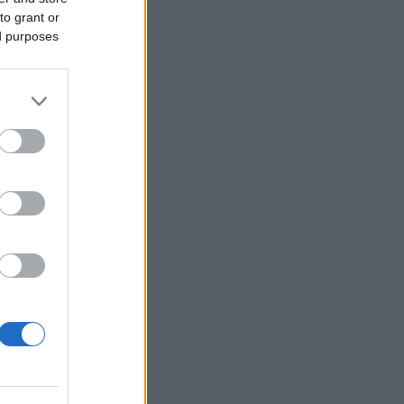
to grant or
ed purposes