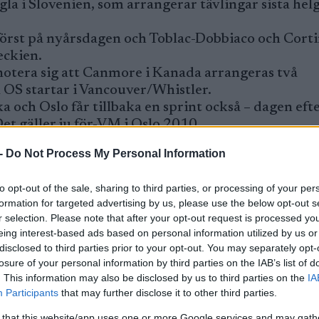
la i Slovenien, som arrangerar tävlingar sista hel
 först på nyårsdagen och Toblac-Dobbiaco och Cort
eckien.
 notera sig att Canmore i Kanada arrangeras två
 OS startar i Vancouver/Whistler.
 och Oslo får tillbaka en sprint också – dagen eft
et gäller ju för-VM i Oslo 2010.
e säsong med ett liknande upplägg som i år. Nytt
-
Do Not Process My Personal Information
m och Falun är orterna som arrangerar.
 nytt mot tidigare traditionella sprint- och klassisk
to opt-out of the sale, sharing to third parties, or processing of your per
formation for targeted advertising by us, please use the below opt-out s
r selection. Please note that after your opt-out request is processed y
n 2009-2010:
eing interest-based ads based on personal information utilized by us or
disclosed to third parties prior to your opt-out. You may separately opt-
losure of your personal information by third parties on the IAB’s list of
/F samt stafetter
. This information may also be disclosed by us to third parties on the
IA
amt 10 + 15 km/C
Participants
that may further disclose it to other third parties.
team sprint/F
amt sprint/F
 that this website/app uses one or more Google services and may gath