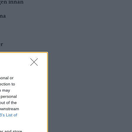
gen innan
ina
er
 är
a
sonal or
ection to
ou may
 personal
out of the
 downstream
B’s List of
er and store