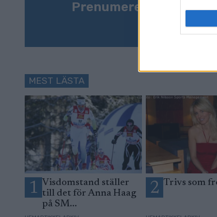
Prenumerera på vårt n
MEST LÄSTA
Visdomstand ställer
Trivs som fr
1
2
till det för Anna Haag
på SM...