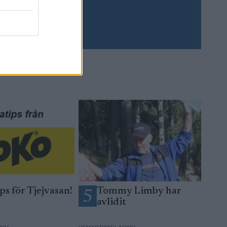
Prenumerera
ps för Tjejvasan!
Tommy Limby har
5
avlidit