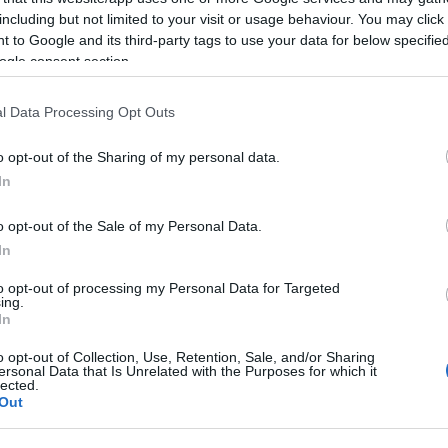
including but not limited to your visit or usage behaviour. You may click 
5 och 30 km/C masstart
 to Google and its third-party tags to use your data for below specifi
ogle consent section.
 prolog
l Data Processing Opt Outs
tstart (handicap)
o opt-out of the Sharing of my personal data.
In
/F jakstart (handicap)
o opt-out of the Sale of my Personal Data.
C masstart
In
final climb
to opt-out of processing my Personal Data for Targeted
ing.
In
samt sprint/C
kt + team sprint/F
o opt-out of Collection, Use, Retention, Sale, and/or Sharing
ersonal Data that Is Unrelated with the Purposes for which it
amt sprint/C
lected.
tter
Out
 50 km/F samt sprint/F