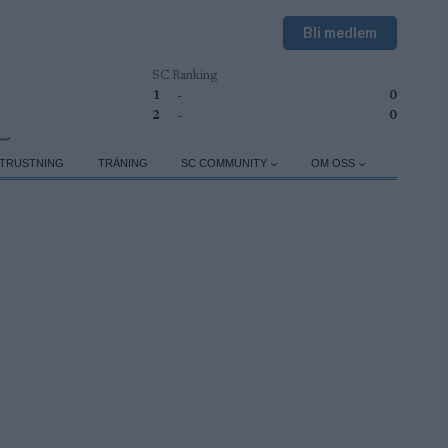
Bli medlem
SC Ranking
1
-
0
2
-
0
TRUSTNING
TRÄNING
SC COMMUNITY
OM OSS