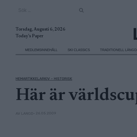
Skip
Sök
to
efter:
content
Torsdag, Augusti 6, 2026
Today's Paper
MEDLEMSINNEHÅLL
SKI CLASSICS
TRADITIONELL LÄNG
HEMARTIKKELARKIV – HISTORISK
Här är världs
• 26.05.2009
AV LANGD