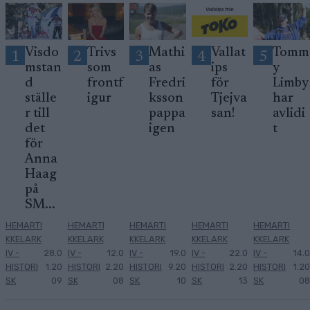
Visdo
Trivs
Mathi
Vallat
Tomm
1
2
3
4
5
mstan
som
as
ips
y
d
frontf
Fredri
för
Limby
ställe
igur
ksson
Tjejva
har
r till
pappa
san!
avlidi
det
igen
t
för
Anna
Haag
på
SM...
HEMARTI
HEMARTI
HEMARTI
HEMARTI
HEMARTI
KKELARK
KKELARK
KKELARK
KKELARK
KKELARK
IV -
28.0
IV -
12.0
IV -
19.0
IV -
22.0
IV -
14.0
HISTORI
1.20
HISTORI
2.20
HISTORI
9.20
HISTORI
2.20
HISTORI
1.20
SK
09
SK
08
SK
10
SK
13
SK
08