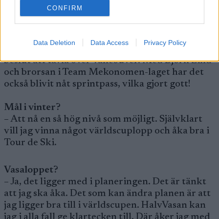
Vad betyder Anders Södergren för dig?
CONFIRM
– Att jag har en sparringpartner som heter
duga, att vi kan sporra varandra och få bra
kvalitet i träningen. Det faktum att vi båda bor i
Data Deletion
Data Access
Privacy Policy
Östersund och går bra ihop har bidragit till mitt
beslut att tävla över Vancouver. Med Björn Lind
och brorsan i Team Mekonomen-laget har det
också blivit nåt sprintpass, vilka gjort gott!
Mål i vinter?
– Att nå en så hög nivå som möjligt. Självklart
vill jag vinna något världscuplopp och åka bra i
Tour de Ski.
Vasaloppet?
– Ja, det ligger med i planeringen. Det är tänkt
att jag ska åka. Det som kan ändra planen är att
jag ligger bra till i världscupen. HalvVasan kan
jag i alla fall ge klartecken till. Där åker jag med