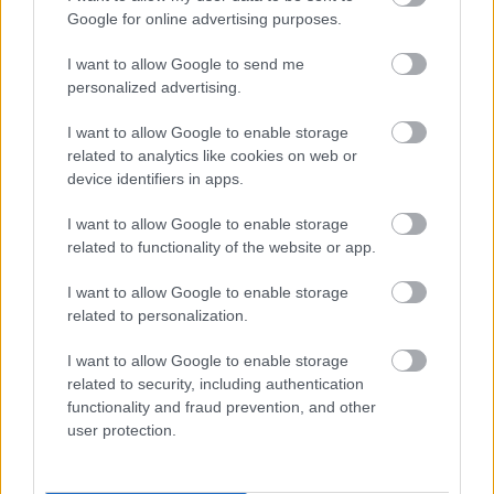
tycks ju ha blivit världens största plantskola av
Google for online advertising purposes.
duktiga ledare och vallare. När de blivit
flygfärdiga får andra nationer skörda
I want to allow Google to send me
frukterna…
personalized advertising.
Hur tycker du att landslagschefen ”Perra”
I want to allow Google to enable storage
Yttergård klarat sitt jobb?
related to analytics like cookies on web or
– Inte alls. ”Perra” må ha vissa kunskaper men i
device identifiers in apps.
rollen som landslagschef tycker jag inte att han
passat.
I want to allow Google to enable storage
related to functionality of the website or app.
Formen?
I want to allow Google to enable storage
– På uppåtgående. Jag är på gång efter en dålig
related to personalization.
träningssommar då mycket energi gick åt till
att få satsningen på rätt köl igen. September och
I want to allow Google to enable storage
oktober har varit helt okej. En vad har krånglat.
related to security, including authentication
functionality and fraud prevention, and other
Däremot har Team Mekonomens naprapat
user protection.
Stefan Larsson fått ordning på mitt löparknä.