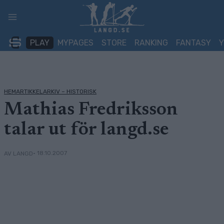
Skip
to
content
PLAY
MYPAGES
STORE
RANKING
FANTASY
HEMARTIKKELARKIV – HISTORISK
Mathias Fredriksson
talar ut för langd.se
• 18.10.2007
AV LANGD