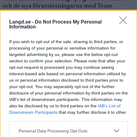
och de nya förutsättningarna med Team
Mekonomen.
Langd.se -
Do Not Process My Personal
Information
Om någon vecka startar världscupen i norska
Beitostölen. Hur ska du kunna möta och umgås
If you wish to opt-out of the sale, sharing to third parties, or
med Bengt Stattin där?
processing of your personal or sensitive information for
– Först och främst måste jag kvalificera mig till
targeted advertising by us, please use the below opt-out
landslagtruppen som ska åka i Beitostölen. Det
section to confirm your selection. Please note that after your
krävs att jag levererar resultat i Bruksvallarna,
opt-out request is processed you may continue seeing
interest-based ads based on personal information utilized by
det är jag medveten om. Därefter får vi se hur
us or personal information disclosed to third parties prior to
det går…jag tänker agera professionellt och
your opt-out. You may separately opt-out of the further
fokusera på att göra ett så bra lopp som möjligt i
disclosure of your personal information by third parties on the
Beitostölen. Jag oroar mig inte, men Bengt
IAB’s list of downstream participants. This information may
Stattin är inte någon jag går ut och tar en fika
also be disclosed by us to third parties on the
IAB’s List of
med i alla fall.
Downstream Participants
that may further disclose it to other
third parties.
Vem ska valla dina skidor i landslaget?
Please note that this website/app uses one or more Google
Personal Data Processing Opt Outs
– Svar: jag vet inte!
services and may gather and store information including but