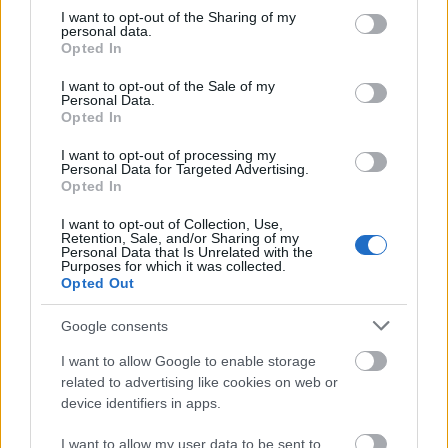
not limited to your visit or usage behaviour. You may click to
I want to opt-out of the Sharing of my
personal data.
grant or deny consent to Google and its third-party tags to
Opted In
Vet inte?
use your data for below specified purposes in below Google
– Nej, men enligt vad jag läst på langd.se blir det
consent section.
I want to opt-out of the Sale of my
Lasse Frykberg!
Personal Data.
Opted In
Borde inte han redan nu ha fått ta sig an din
I want to opt-out of processing my
Personal Data for Targeted Advertising.
enorma skidpark?
Opted In
– Det är mycket jobb att göra, det kan jag lova.
I want to opt-out of Collection, Use,
Retention, Sale, and/or Sharing of my
Orolig?
Personal Data that Is Unrelated with the
Purposes for which it was collected.
– Ja, det är ett orosmoln på himmelen när man
Opted Out
inte vet vem som ska valla ens skidor. Jag
hoppas att det löser sig.
Google consents
I want to allow Google to enable storage
Micke Book, då?
related to advertising like cookies on web or
– Han ska ju valla åt Kanada i vinter så där har
device identifiers in apps.
jag nog inte så mycket hjälp att hämta. Sverige
I want to allow my user data to be sent to