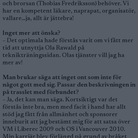
och brorsan (Thobias Fredriksson) behöver. Vi
har en kompetent läkare, naprapat, organisatör,
vallare…ja, allt är jättebra!
Inget mer att önska?
– Det optimala hade förstås varit om vi fått mer
tid att utnyttja Ola Rawald på
teknikträningssidan. Olas tjänster vill jag ha
mer av!
Man brukar säga att inget ont som inte för
något gott med sig. Passar den beskrivningen in
på trasslet med förbundet?
– Ja, det kan man säga. Kortsiktigt var det
förstås inte bra, men med facit i hand har allt
stöd jag fått från allmänhet och sponsorer
inneburit att jag bestämt mig för att satsa över
VM i Liberec 2009 och OS i Vancouver 2010.
Min karriär blev förlängd på grund av bråket