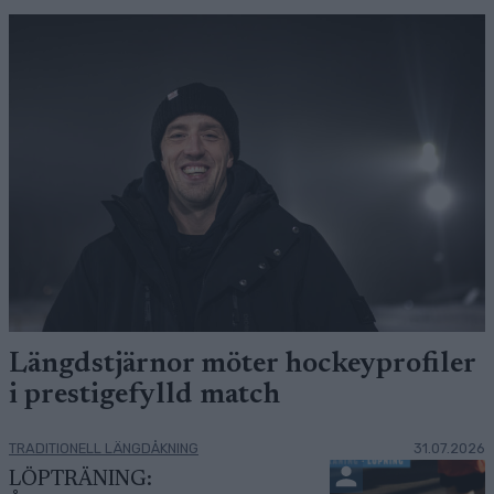
Längdstjärnor möter hockeyprofiler
i prestigefylld match
TRADITIONELL LÄNGDÅKNING
31.07.2026
LÖPTRÄNING: