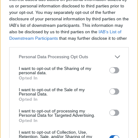
Förutom andraplatsen till Ola Vigen Hattestad
us or personal information disclosed to third parties prior to
your opt-out. You may separately opt-out of the further
bakom Emil Jönsson i söndagens sprint, var det
disclosure of your personal information by third parties on the
mörker för de norska åkarna i Estland. Inte ens
IAB’s list of downstream participants. This information may
på favoritdistansen 15 kilometer klassisk hade
also be disclosed by us to third parties on the
IAB’s List of
de någon som kämpade helt i toppen.
Downstream Participants
that may further disclose it to other
Om Northug ska åka allt i OS blir det ett
third parties.
svettigt program:
Please note that this website/app uses one or more Google
Personal Data Processing Opt Outs
15 februari: 15 km fristil individuelt.
services and may gather and store information including but
17 februari: Sprint klassisk, kval och finaler.
not limited to your visit or usage behaviour. You may click to
I want to opt-out of the Sharing of my
20 februari: Dubbeljakt 30 km (15 km klassisk
personal data.
grant or deny consent to Google and its third-party tags to
Opted In
och 15 km fristil).
use your data for below specified purposes in below Google
22 februari: Teamsprint fristil, kval och final.
consent section.
I want to opt-out of the Sale of my
Personal Data.
24 februari: 4×10 km stafett mixed (2 klassisk, 2
Opted In
fristil).
28 februari: 50 km klassisk masstart.
I want to opt-out of processing my
Personal Data for Targeted Advertising.
Opted In
PS. Ingen svensk åkare kommer troligen att åka
I want to opt-out of Collection, Use,
alla loppen på OS.
Retention, Sale, and/or Sharing of my