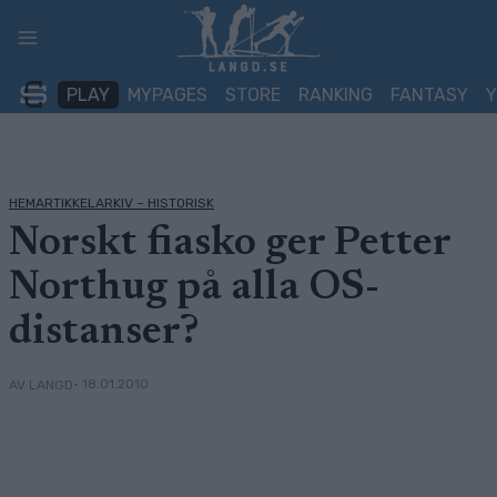
Skip
to
content
PLAY
MYPAGES
STORE
RANKING
FANTASY
HEMARTIKKELARKIV – HISTORISK
Norskt fiasko ger Petter
Northug på alla OS-
distanser?
• 18.01.2010
AV LANGD