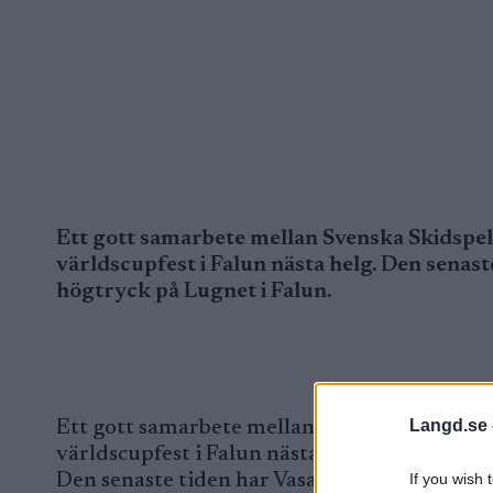
Ett gott samarbete mellan Svenska Skidspe
världscupfest i Falun nästa helg. Den senas
högtryck på Lugnet i Falun.
Langd.se 
Ett gott samarbete mellan Svenska Skidspe
världscupfest i Falun nästa helg.
If you wish 
Den senaste tiden har Vasaloppets fyra snök