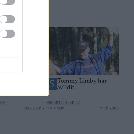
ps för Tjejvasan!
Tommy Limby har
5
avlidit
IV -
HEMARTIKKELARKIV -
22.02.2013
HISTORISK
14.01.2008