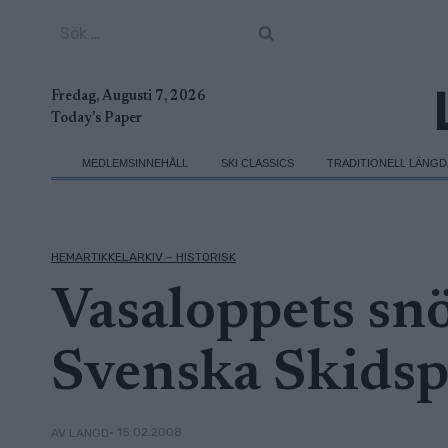
Skip
Sök
to
efter:
content
Fredag, Augusti 7, 2026
Today's Paper
MEDLEMSINNEHÅLL
SKI CLASSICS
TRADITIONELL LÄNG
HEMARTIKKELARKIV – HISTORISK
Vasaloppets sn
Svenska Skidsp
• 15.02.2008
AV LANGD