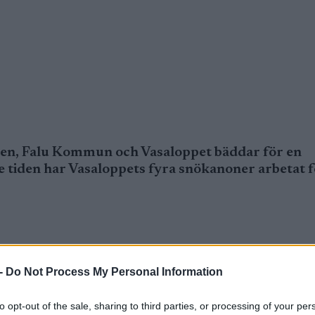
len, Falu Kommun och Vasaloppet bäddar för en
te tiden har Vasaloppets fyra snökanoner arbetat 
-
Do Not Process My Personal Information
len, Falu Kommun och Vasaloppet bäddar för en
to opt-out of the sale, sharing to third parties, or processing of your per
anoner arbetat för högtryck på Lugnet i Falun.