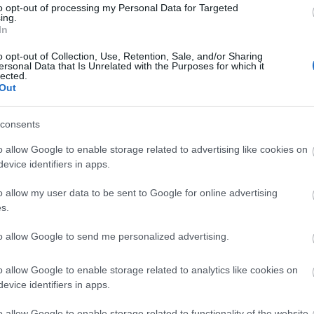
för att klara våra egna lopp, plus att vår nya snöfa
to opt-out of processing my Personal Data for Targeted
ing.
servsnö är det med stor glädje som vi hjälper Falun 
In
ste vi skidarrangörer ställa upp för varandra.
ndet att få färdigtillverkad snö från Vasaloppet.
o opt-out of Collection, Use, Retention, Sale, and/or Sharing
ersonal Data that Is Unrelated with the Purposes for which it
ö som finns i Falun. Det blir fina tävlingar nästa v
lected.
kanoner också finns redo för att tillverka snö till 
Out
consents
o allow Google to enable storage related to advertising like cookies on
evice identifiers in apps.
o allow my user data to be sent to Google for online advertising
s.
to allow Google to send me personalized advertising.
yhetsbrev
o allow Google to enable storage related to analytics like cookies on
evice identifiers in apps.
o allow Google to enable storage related to functionality of the website