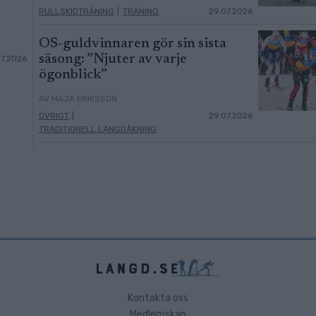
RULLSKIDTRÄNING
|
TRÄNING
29.07.2026
OS-guldvinnaren gör sin sista
säsong: ”Njuter av varje
07.2026
ögonblick”
AV MAJA ERIKSSON
ÖVRIGT
|
29.07.2026
TRADITIONELL LÄNGDÅKNING
Kontakta oss
Medlemskap