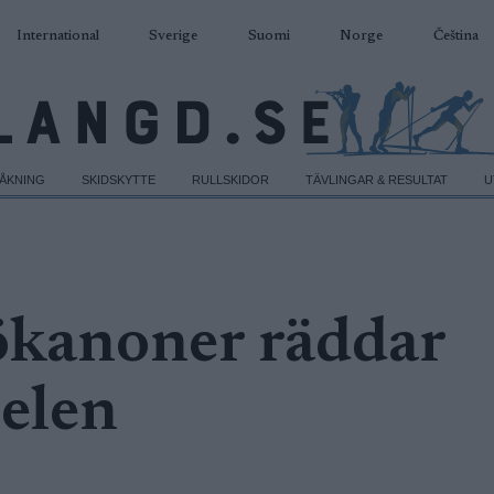
International
Sverige
Suomi
Norge
Čeština
DÅKNING
SKIDSKYTTE
RULLSKIDOR
TÄVLINGAR & RESULTAT
U
ökanoner räddar
elen