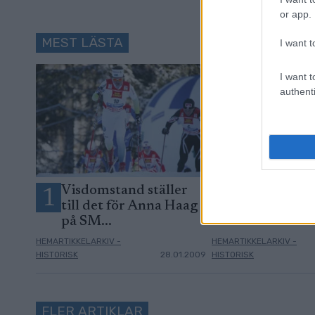
or app.
MEST LÄSTA
I want t
I want t
authenti
Visdomstand ställer
Trivs som fr
1
2
till det för Anna Haag
på SM...
HEMARTIKKELARKIV -
HEMARTIKKELARKIV -
HISTORISK
28.01.2009
HISTORISK
FLER ARTIKLAR