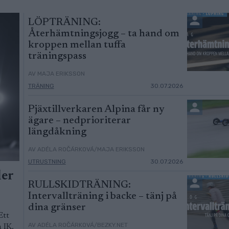
LÖPTRÄNING:
Återhämtningsjogg – ta hand om
kroppen mellan tuffa
träningspass
AV MAJA ERIKSSON
TRÄNING
30.07.2026
Pjäxtillverkaren Alpina får ny
ägare – nedprioriterar
längdåkning
AV ADÉLA ROČÁRKOVÁ/MAJA ERIKSSON
UTRUSTNING
30.07.2026
ler
RULLSKIDTRÄNING:
Intervallträning i backe – tänj på
dina gränser
Ett
AV ADÉLA ROČÁRKOVÁ/BEZKY.NET
 IK.