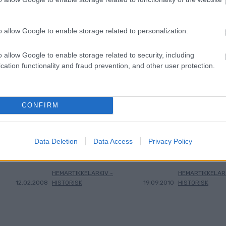
o allow Google to enable storage related to personalization.
o allow Google to enable storage related to security, including
cation functionality and fraud prevention, and other user protection.
CONFIRM
ontfigur
Mathias Fredriksson
Vallati
3
4
Data Deletion
Data Access
Privacy Policy
pappa igen
HEMARTIKKELARKIV -
HEMARTIKKELARK
12.02.2008
HISTORISK
19.09.2010
HISTORISK