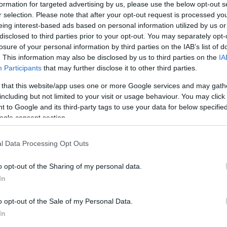
formation for targeted advertising by us, please use the below opt-out s
r selection. Please note that after your opt-out request is processed y
vi haft med Vasaloppet. De snökanoner som vi fått
eing interest-based ads based on personal information utilized by us or
ka kunna genomföra Svenska Skidspelen, säger Helen
disclosed to third parties prior to your opt-out. You may separately opt-
tningen i Falun.
losure of your personal information by third parties on the IAB’s list of
. This information may also be disclosed by us to third parties on the
IA
Participants
that may further disclose it to other third parties.
r att skidspelsorganisationen ansvarar för själva 
 that this website/app uses one or more Google services and may gath
 snö och välpreparerade banor. Och den senaste ti
including but not limited to your visit or usage behaviour. You may click 
 to Google and its third-party tags to use your data for below specifi
vinter, men sedan kom extremt varmt väder som skap
ogle consent section.
tt vi fått låna snökanoner från Vasaloppet, säger
He
l Data Processing Opt Outs
r egna snökanoner. Men kombinationen av teknisk
et korta köldperioder har gjort att Vasaloppets
o opt-out of the Sharing of my personal data.
lverkningskapacitet, har haft en stor betydelse 
In
o opt-out of the Sale of my Personal Data.
In
r att samarbetet fungerat bra: