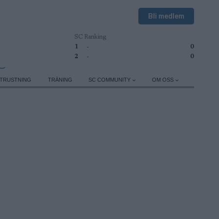
Bli medlem
SC Ranking
1
-
0
2
-
0
TRUSTNING
TRÄNING
SC COMMUNITY
OM OSS