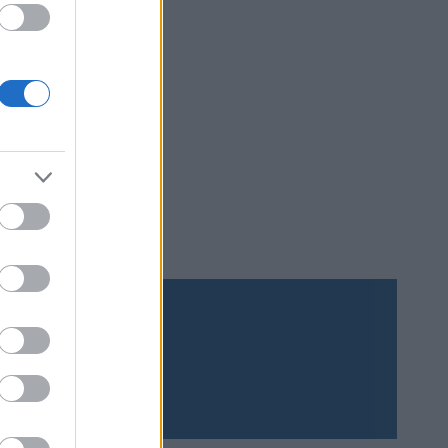
brik har
att
ecka,
skid-SM i
Prenumerera