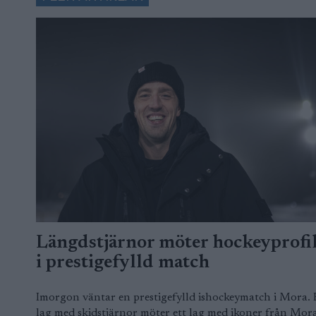
Längdstjärnor möter hockeyprofi
i prestigefylld match
Imorgon väntar en prestigefylld ishockeymatch i Mora. 
lag med skidstjärnor möter ett lag med ikoner från Mora