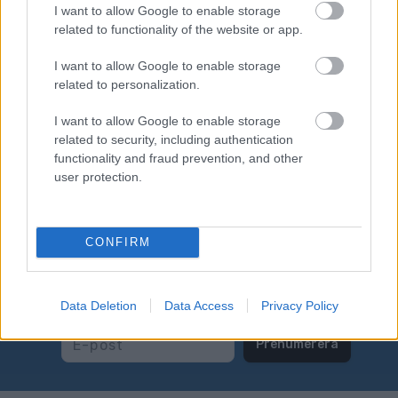
Event 11:
Mars 21, 2026 – Marcialonga
I want to allow Google to enable storage
related to functionality of the website or app.
Bodø – Bodø, Norge, 50km
Event 12:
Mars 28, 2026 – Reistadløpet –
I want to allow Google to enable storage
Setermoen-Bardufoss, Norge, 46km
related to personalization.
Event 13:
Mars 29, 2026 – Grand Finale
Summit 2 Senja – Bardufoss-Finnsnes,
I want to allow Google to enable storage
Norge, 60km
related to security, including authentication
functionality and fraud prevention, and other
user protection.
CONFIRM
Prenumerera på vårt nyhetsbrev
Data Deletion
Data Access
Privacy Policy
Prenumerera