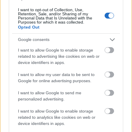
Criterium – Sportgastein, Österrike, 36km
Event 3:
Januari 17, 2026 – Engadin La
I want to opt-out of Collection, Use,
Retention, Sale, and/or Sharing of my
Diagonela – Pontresina-Zuoz, Schweiz,
Personal Data that Is Unrelated with the
55km
Purposes for which it was collected.
Opted Out
Event 4:
Januari 25, 2026 – Marcialonga –
Moena-Cavalese, Italien, 70km
Google consents
Event 5:
Januari 30, 2026 – Bedřichov
I want to allow Google to enable storage
Sprint – Bedřichov, Tjeckien, 1.5km
related to advertising like cookies on web or
Event 6:
Februari 1, 2026 – Jizerská50 –
device identifiers in apps.
Bedřichov, Tjeckien, 50km
Event 7:
Mars 1, 2026 – Vasaloppet – Sälen-
I want to allow my user data to be sent to
Mora, Sverige, 90km
Google for online advertising purposes.
Event 8:
Mars 7, 2026 – Orsa Grönklitt 50k
ITT Women – Grönklitt, Sverige, 50km
I want to allow Google to send me
personalized advertising.
Event 9:
Mars 8, 2026 – Orsa Grönklitt 50k
ITT Men – Grönklitt, Sverige, 50km
I want to allow Google to enable storage
Event 10:
Mars 14, 2026 –
related to analytics like cookies on web or
Birkebeinerrennet – Rena-Lillehammer,
device identifiers in apps.
Norge, 54km