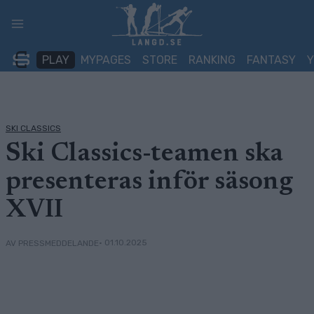
Skip
to
content
PLAY
MYPAGES
STORE
RANKING
FANTASY
SKI CLASSICS
Ski Classics-teamen ska
presenteras inför säsong
XVII
• 01.10.2025
AV PRESSMEDDELANDE