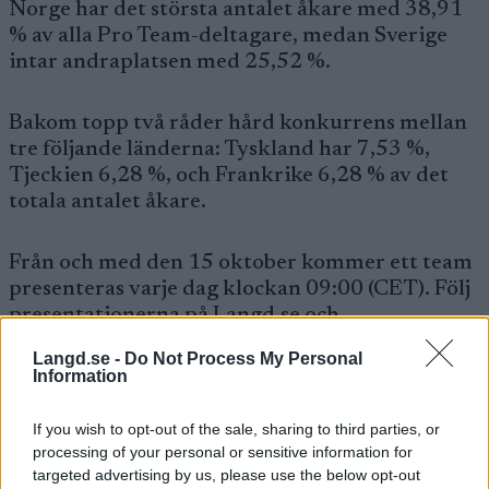
Norge har det största antalet åkare med 38,91
% av alla Pro Team-deltagare, medan Sverige
intar andraplatsen med 25,52 %.
Bakom topp två råder hård konkurrens mellan
tre följande länderna: Tyskland har 7,53 %,
Tjeckien 6,28 %, och Frankrike 6,28 % av det
totala antalet åkare.
Från och med den 15 oktober kommer ett team
presenteras varje dag klockan 09:00 (CET). Följ
presentationerna på Langd.se och
SkiClassics.com
för att lära känna alla team och
Langd.se -
Do Not Process My Personal
deras åkare – och kanske hitta dina favoriter
Information
inför säsongen.
If you wish to opt-out of the sale, sharing to third parties, or
processing of your personal or sensitive information for
Teaser inför säsongen:
targeted advertising by us, please use the below opt-out