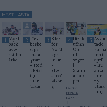
MEST LÄSTA
Myhl
Fick
Klar
Direk
Avslu
1
2
3
4
5
back
beske
för
t från
tade
byter
d på
North
OS
karriä
skidm
Insta
ugs
till
ren i
ärke...
gram
team
seger
april
– stod
–
i
– nu
plötsl
efter
Skinn
antar
igt
succé
arlop
hon
utan
säson
pet
ny
team
g
utma
LÅNGLO
ning
PPVASA
LOPPET
|