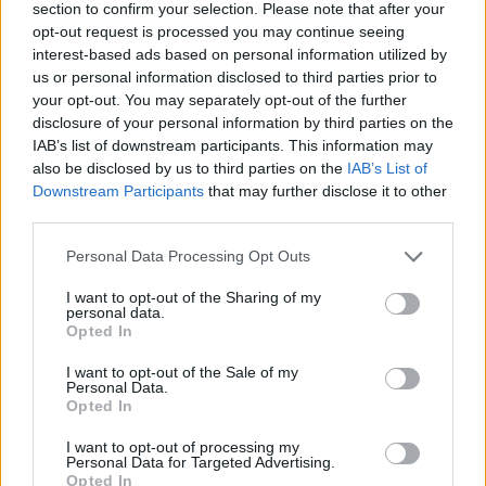
section to confirm your selection. Please note that after your
opt-out request is processed you may continue seeing
interest-based ads based on personal information utilized by
us or personal information disclosed to third parties prior to
your opt-out. You may separately opt-out of the further
disclosure of your personal information by third parties on the
IAB’s list of downstream participants. This information may
also be disclosed by us to third parties on the
IAB’s List of
Downstream Participants
that may further disclose it to other
third parties.
Please note that this website/app uses one or more Google
Personal Data Processing Opt Outs
services and may gather and store information including but
not limited to your visit or usage behaviour. You may click to
I want to opt-out of the Sharing of my
personal data.
grant or deny consent to Google and its third-party tags to
Ski Classics Pro Tour Season XVII (2025/2026)
Opted In
use your data for below specified purposes in below Google
consent section.
I want to opt-out of the Sale of my
Event 1:
December 13, 2025 – Bad Gastein
Personal Data.
Opted In
Pro Team Tempo – Sportgastein, Österrike,
7km
I want to opt-out of processing my
Personal Data for Targeted Advertising.
Event 2:
December 14, 2025 – Bad Gastein
Opted In