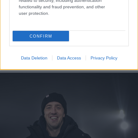
related to security, including authentication
functionality and fraud prevention, and other
user protection.
MEST LÄSTA
CONFIRM
Data Deletion
Data Access
Privacy Policy
FLER ARTIKLAR