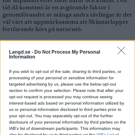
har anpassats efter både natur och klimat. I en
tid då konstsnö är en avgörande faktor i
genomförandet av många andra tävlingar är det
väl värt att uppmärksamma att Skinnarloppet
fortfarande körs på natursnö.
Efter en period med lågt deltagande i mitten av
Langd.se -
Do Not Process My Personal
1990-talet fick Skinnarloppet ett tydligt
Information
uppsving tack vare nytänkande i
organisationen och förbättrade
If you wish to opt-out of the sale, sharing to third parties, or
banförhållanden. Uppsvinget bidrog till att
processing of your personal or sensitive information for
stärka loppets ställning, vilket gjorde att allt
targeted advertising by us, please use the below opt-out
fler meriterade åkare från både Sverige och
section to confirm your selection. Please note that after your
Norge började delta. I dag ställer sig hundratals
opt-out request is processed you may continue seeing
interest-based ads based on personal information utilized by
åkare på startlinjen varje år, med
us or personal information disclosed to third parties prior to
toppnoteringar på över 1 500 startande. Något
your opt-out. You may separately opt-out of the further
som ytterligare bidrar till den breda
disclosure of your personal information by third parties on the
dragningskraften är det generösa prisbordet.
IAB’s list of downstream participants. This information may
Både elitåkare, motionärer, och från och med i
also be disclosed by us to third parties on the
IAB’s List of