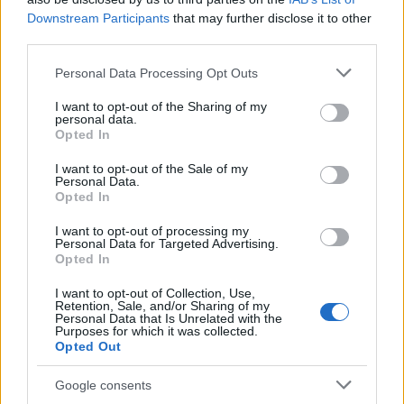
år även juniorer, har chans till fina vinster.
Downstream Participants
that may further disclose it to other
third parties.
Genrep inför Vasaloppet
Please note that this website/app uses one or more Google
Personal Data Processing Opt Outs
services and may gather and store information including but
Att loppet arrangeras två veckor före
not limited to your visit or usage behaviour. You may click to
I want to opt-out of the Sharing of my
personal data.
grant or deny consent to Google and its third-party tags to
Vasaloppet har gjort det till ett självklart inslag i
Opted In
use your data for below specified purposes in below Google
många elitåkares förberedelser. Med en
consent section.
I want to opt-out of the Sale of my
banprofil som påminner om Vasaloppets
Personal Data.
fungerar Skinnarloppet som det perfekta
Opted In
genrepet inför det stora kraftprovet. Flera
I want to opt-out of processing my
åkare har använt loppet just som formtest – och
Personal Data for Targeted Advertising.
i vissa fall, som för Oskar Svärd, har seger i
Opted In
Malung följts av triumf även i Vasaloppet.
I want to opt-out of Collection, Use,
Retention, Sale, and/or Sharing of my
Personal Data that Is Unrelated with the
Genom åren har många profiler inom svensk
Purposes for which it was collected.
Opted Out
och norsk längdåkning deltagit, däribland
Sixten Jernberg, Jerry Ahrlin, Jørgen Aukland
Google consents
och Stina Nilsson. Hon växte dessutom upp i