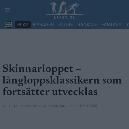
Skip
to
content
PLAY
MYPAGES
STORE
RANKING
FANTASY
Skinnarloppet –
långloppsklassikern som
fortsätter utvecklas
• 06.11.2025
AV I BETALT SAMARBETE MED SKINNARLOPPET