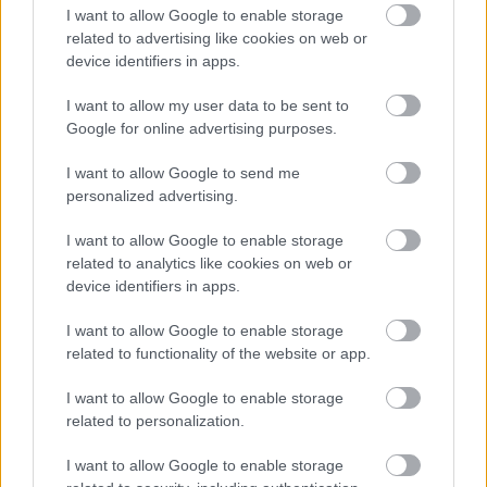
Malung och tog sina första stavtag på de spår
I want to allow Google to enable storage
related to advertising like cookies on web or
som i dag utgör delar av tävlingsbanan. Med
device identifiers in apps.
inträdet i Ski Classics Challengers från och med
2026 tar Skinnarloppet ett nytt steg i sin långa
I want to allow my user data to be sent to
historia. Det stärker loppets ställning både
Google for online advertising purposes.
nationellt och internationellt och öppnar för att
ännu fler elitåkare väljer Malung som del i sin
I want to allow Google to send me
personalized advertising.
säsongsplanering. Traditionen består – men
framtiden ligger öppen.
I want to allow Google to enable storage
related to analytics like cookies on web or
device identifiers in apps.
I want to allow Google to enable storage
related to functionality of the website or app.
I want to allow Google to enable storage
Prenumerera på vårt nyhetsbrev
related to personalization.
I want to allow Google to enable storage
Prenumerera