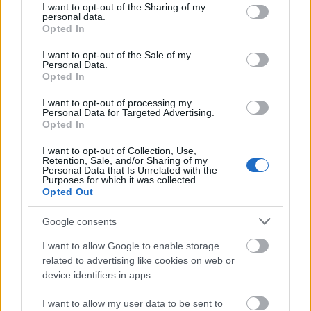
not limited to your visit or usage behaviour. You may click to
I want to opt-out of the Sharing of my
Thomas Gifstad, +3.41.5
personal data.
grant or deny consent to Google and its third-party tags to
Opted In
Anton Persson, +3.41.7
use your data for below specified purposes in below Google
consent section.
I want to opt-out of the Sale of my
Personal Data.
Resultaten hittar du
HÄR!
Opted In
I want to opt-out of processing my
Personal Data for Targeted Advertising.
Opted In
I want to opt-out of Collection, Use,
Prenumerera på vårt nyhetsbrev
Retention, Sale, and/or Sharing of my
Personal Data that Is Unrelated with the
Purposes for which it was collected.
Opted Out
Prenumerera
Google consents
I want to allow Google to enable storage
related to advertising like cookies on web or
device identifiers in apps.
MEST LÄSTA
I want to allow my user data to be sent to