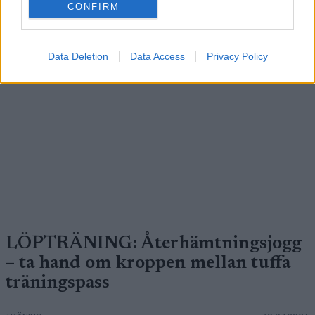
CONFIRM
Medlemsartikel
Data Deletion
Data Access
Privacy Policy
LÖPTRÄNING: Återhämtningsjogg
– ta hand om kroppen mellan tuffa
träningspass