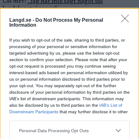
Läs mer:
”Jag har inte sagt något till
landslagstränaren”
Langd.se -
Do Not Process My Personal
Information
Elias Andersson såg länge stark ut men det var
till slut Eklöf och Novak som kunde gå ifrån.
If you wish to opt-out of the sale, sharing to third parties, or
Med 8km kvar bröt Eklöf stavspetsen och var
processing of your personal or sensitive information for
chanslös när inga funktionärer fanns med stavar
targeted advertising by us, please use the below opt-out
i närheten.
section to confirm your selection. Please note that after your
opt-out request is processed you may continue seeing
I den sista klättringen kunde Max Novak
interest-based ads based on personal information utilized by
us or personal information disclosed to third parties prior to
defilera och vann till slut med 15 sekunder över
your opt-out. You may separately opt-out of the further
Eklöf, fortsatt utan stavspets på vänsterstaven.
disclosure of your personal information by third parties on the
IAB’s list of downstream participants. This information may
Herrar top 5:
also be disclosed by us to third parties on the
IAB’s List of
Downstream Participants
that may further disclose it to other
third parties.
Max Novak, 3.17.53
Please note that this website/app uses one or more Google
Johannes Eklöf, +15.3
Personal Data Processing Opt Outs
services and may gather and store information including but
Elias Andersson, +3.08.1