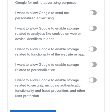
Google for online advertising purposes.
I want to allow Google to send me
personalized advertising.
Myhl
Så
Startl
Allt
Joha
1
2
3
4
5
back
gick
istor
du
nna
I want to allow Google to enable storage
siktar
det i
och
behöv
överr
related to analytics like cookies on web or
på
Lyseb
startti
er
askad
device identifiers in apps.
hattri
otn
der
veta
e –
ck i
Opp –
Lyseb
inför
Anto
I want to allow Google to enable storage
Trysil
flera
otn
Blinkf
n tog
related to functionality of the website or app.
sprint
svens
Opp
estiva
en
en...
ka
len
SM-
I want to allow Google to enable storage
pallpl
dubbe
related to personalization.
atser
l
I want to allow Google to enable storage
20.0
05.0
05.0
03.0
28.0
related to security, including authentication
RULLSKI
7.20
RULLSKI
8.20
RULLSKI
8.20
RULLSKI
8.20
RULLSKI
6.20
functionality and fraud prevention, and other
DOR
26
DOR
26
DOR
26
DOR
26
DOR
26
user protection.
FLER ARTIKLAR