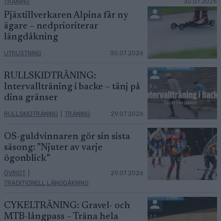
TRÄNING
30.07.2026
Pjäxtillverkaren Alpina får ny
ägare – nedprioriterar
längdåkning
UTRUSTNING
30.07.2026
RULLSKIDTRÄNING:
Intervallträning i backe – tänj på
dina gränser
RULLSKIDTRÄNING
|
TRÄNING
29.07.2026
OS-guldvinnaren gör sin sista
säsong: ”Njuter av varje
ögonblick”
ÖVRIGT
|
29.07.2026
TRADITIONELL LÄNGDÅKNING
CYKELTRÄNING: Gravel- och
MTB-långpass – Träna hela