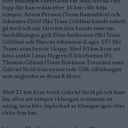
över mållinjen i herrtäten var Max Novak i ett
lopp där han redan efter 16 km ville höja
tempot. Anton Persson (Team Ramudden) och
Johannes Eklöf (Ski Team Göhlins) kunde enkelt
gå med och när tättrion inte kunde enas om
farthållningen gick Elias Andersson (Ski Team
Göhlins) och Marcus Johansson (Lager 157 Ski
Team) utan besvär i kapp. Med 50 km kvar att
köra anslöt Linus Nygren (Ulricehamns IF),
Thomas Gifstad (Team Robinson Trentino) samt
Gabriel Strid från nystartade GS8, till klungan
som utgjordes av dessa 8 åkare.
Med 21 km kvar tröck Gabriel Strid på och kom
lös, efter att tempot i klungan avstannat en
aning, men blev inplockad av klungan igen efter
cirka fem km.