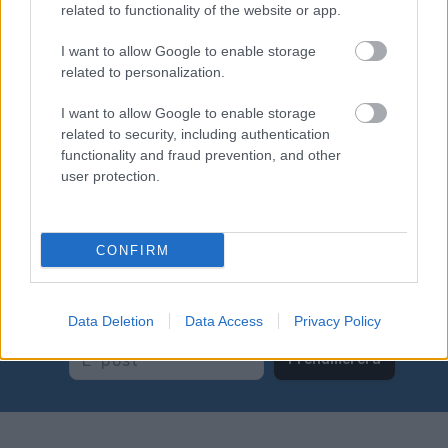
12:35: Junior herrar, 10 km
related to functionality of the website or app.
13:10: Damer, 15 km
I want to allow Google to enable storage
14:00: Herrar, 15 km
related to personalization.
Startlistor och resultat hittar du här
I want to allow Google to enable storage
Startlistor och resultat för juniorer hittar du
related to security, including authentication
functionality and fraud prevention, and other
här
user protection.
CONFIRM
Prenumerera på vårt nyhetsbrev
Data Deletion
Data Access
Privacy Policy
Prenumerera