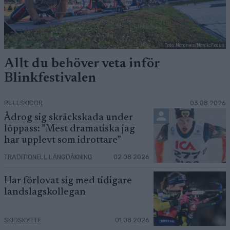
Foto: Nordnes/NordicFocus
Allt du behöver veta inför
Blinkfestivalen
RULLSKIDOR
03.08.2026
Ådrog sig skräckskada under
löppass: ”Mest dramatiska jag
har upplevt som idrottare”
TRADITIONELL LÄNGDÅKNING
02.08.2026
Har förlovat sig med tidigare
landslagskollegan
SKIDSKYTTE
01.08.2026