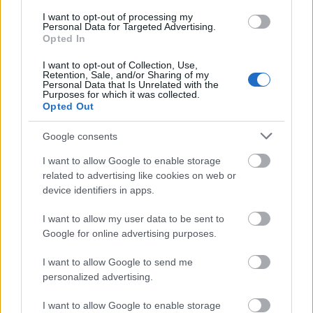
I want to opt-out of processing my
Personal Data for Targeted Advertising.
MEST LÄSTA
Opted In
I want to opt-out of Collection, Use,
Retention, Sale, and/or Sharing of my
Personal Data that Is Unrelated with the
Purposes for which it was collected.
Opted Out
Stäng
Progr
Ville
Har
Progr
1
2
3
4
5
s av i
amme
optim
förlov
am
Google consents
tio år:
t för
era
at sig
världs
”Åters
längd
allt –
med
cupen
I want to allow Google to enable storage
pegla
skido
till
tidiga
i
related to advertising like cookies on web or
r
r och
slut
re
skids
device identifiers in apps.
allvar
skids
orkad
lands
kytte
et”...
kytte
e hon
lagsk
2026/
I want to allow my user data to be sent to
under
inte
olleg
2027
Google for online advertising purposes.
OS i
mer
an
I want to allow Google to send me
Milan
personalized advertising.
o/Cor
tina
I want to allow Google to enable storage
2026