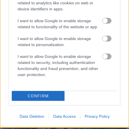
related to analytics like cookies on web or
SKIDSKY
device identifiers in apps.
TTE
|
I want to allow Google to enable storage
TRADITI
related to functionality of the website or app.
20.0
ONELL
02.0
26.0
01.0
13.0
SKIDSKY
7.20
LÄNGDÅ
2.20
SKIDSKY
7.20
SKIDSKY
8.20
SKIDSKY
7.20
I want to allow Google to enable storage
TTE
26
KNING
26
TTE
26
TTE
26
TTE
26
related to personalization.
I want to allow Google to enable storage
related to security, including authentication
FLER ARTIKLAR
functionality and fraud prevention, and other
user protection.
CONFIRM
Data Deletion
Data Access
Privacy Policy