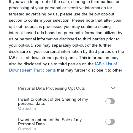
If you wish to opt-out of the sale, sharing to third parties, or
Tilda Johansson var tvåa in till det avslutande
processing of your personal or sensitive information for
targeted advertising by us, please use the below opt-out
skyttet men två missade skott gjorde att hon
section to confirm your selection. Please note that after your
slutade på en 12:e plats. Stina Nilsson hade en
opt-out request is processed you may continue seeing
bra dag i spåret med fjärde åktid. Men fyra
interest-based ads based on personal information utilized by
bommande skott ställde till det och hon blev
us or personal information disclosed to third parties prior to
21:a.
your opt-out. You may separately opt-out of the further
disclosure of your personal information by third parties on the
IAB’s list of downstream participants. This information may
also be disclosed by us to third parties on the
IAB’s List of
Downstream Participants
that may further disclose it to other
third parties.
Please note that this website/app uses one or more Google
Personal Data Processing Opt Outs
Prenumerera på vårt nyhetsbrev
services and may gather and store information including but
not limited to your visit or usage behaviour. You may click to
I want to opt-out of the Sharing of my
personal data.
grant or deny consent to Google and its third-party tags to
Opted In
use your data for below specified purposes in below Google
Prenumerera
consent section.
I want to opt-out of the Sale of my
Personal Data.
Opted In