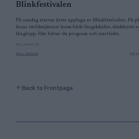
Blinkfestivalen
På onsdag startar årets upplaga av Blinkfestivalen. På pl
finns världsstjärnor inom både längdskidor, skidskytte 
långlopp. Här hittar du program och starttider.
AV LANGD.SE
RULLSKIDOR
03.0
Back to Frontpage