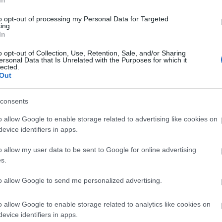
il lång, och på fredagen vann hon den avslutande 
to opt-out of processing my Personal Data for Targeted
ing.
In
o opt-out of Collection, Use, Retention, Sale, and/or Sharing
ersonal Data that Is Unrelated with the Purposes for which it
lected.
dskytt tog Kaisa Mäkäräinen sex individuella VM-
Out
 världscupsegrar och vann totala världscupen tre 
consents
o allow Google to enable storage related to advertising like cookies on
evice identifiers in apps.
o allow my user data to be sent to Google for online advertising
s.
to allow Google to send me personalized advertising.
yhetsbrev
o allow Google to enable storage related to analytics like cookies on
evice identifiers in apps.