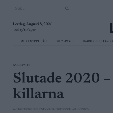
Skip
Sök
to
efter:
content
Lördag, Augusti 8, 2026
Today's Paper
MEDLEMSINNEHÅLL
SKI CLASSICS
TRADITIONELL LÄNG
SKIDSKYTTE
Slutade 2020 –
killarna
• 30.09.2025
AV INGEBORG SCHEVE/MAJA ERIKSSON