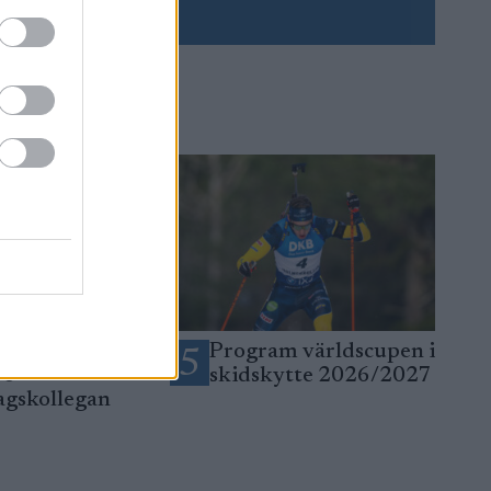
rlovat sig med
Program världscupen i
5
re
skidskytte 2026/2027
agskollegan