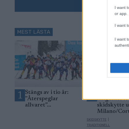
I want t
or app.
I want t
MEST LÄSTA
I want t
authenti
Stängs av i tio år:
Programmet
1
2
”Återspeglar
längdskidor
allvaret”...
skidskytte 
Milano/Cor
SKIDSKYTTE
|
TRADITIONELL