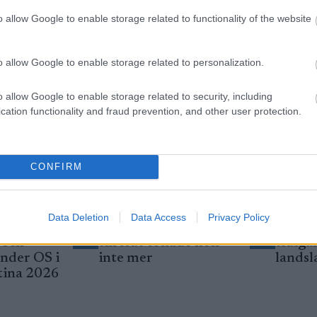
o allow Google to enable storage related to functionality of the website
o allow Google to enable storage related to personalization.
o allow Google to enable storage related to security, including
cation functionality and fraud prevention, and other user protection.
CONFIRM
Data Deletion
Data Access
Privacy Policy
 för
Ville optimera allt –
Har fö
3
4
 och
till slut orkade hon
tidiga
under OS i
inte mer
landsl
tina 2026