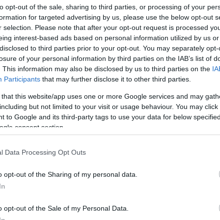
to opt-out of the sale, sharing to third parties, or processing of your per
ulära loppet på 36:38.
formation for targeted advertising by us, please use the below opt-out s
r selection. Please note that after your opt-out request is processed y
ark att hon skulle ha blivit åtta i herrklassen. Sn
eing interest-based ads based on personal information utilized by us or
disclosed to third parties prior to your opt-out. You may separately opt-
6.
losure of your personal information by third parties on the IAB’s list of
. This information may also be disclosed by us to third parties on the
IA
oväntat val
Participants
that may further disclose it to other third parties.
 that this website/app uses one or more Google services and may gath
including but not limited to your visit or usage behaviour. You may click 
 to Google and its third-party tags to use your data for below specifi
0 och har knappt tävlat sedan dess. Men i vintras
ogle consent section.
l Data Processing Opt Outs
a mästerskapet i skidskytte. Därefter vann hon det
o opt-out of the Sharing of my personal data.
 Finland, före två tidigare OS-guldmedaljörer i
In
o opt-out of the Sale of my Personal Data.
a första etappen av Lapponia Ski Week. På onsdage
In