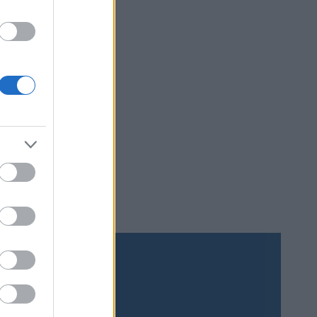
etappen
medaljer
gånger –
Prenumerera