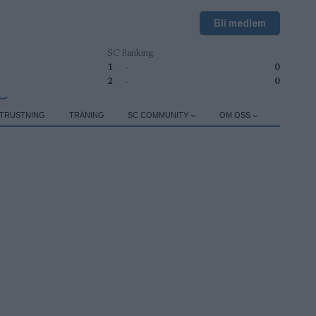
Bli medlem
SC Ranking
1
-
0
2
-
0
TRUSTNING
TRÄNING
SC COMMUNITY
OM OSS