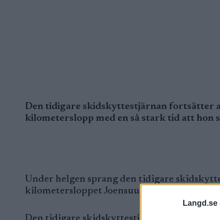
Den tidigare skidskyttestjärnan fortsätter 
kilometerslopp med en så stark tid att hon sl
Under helgen sprang den tidigare skidskytt
kilometersloppet Joensuu Run med 38 sekun
Langd.se 
Den tidigare skidskyttestjärnan gick i mål p