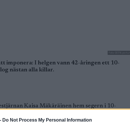
Foto: GEPA pictu
att imponera: I helgen vann 42-åringen ett 10-
og nästan alla killar.
estjärnan Kaisa Mäkäräinen hem segern i 10-
ders marginal till närmaste konkurrent.
-
Do Not Process My Personal Information
å 35:32, vilket är en förbättring med nästan en mi