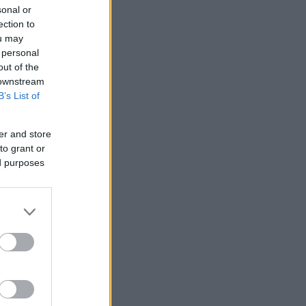
sonal or
ection to
ou may
abbaste
 personal
out of the
 downstream
B’s List of
er and store
to grant or
ed purposes
 gjorde
n blev