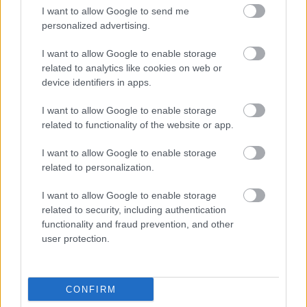
I want to allow Google to send me
Resul
Harsa
DM
Komp
Njuru
1
2
3
4
5
personalized advertising.
tat
Ski
för
isarna
nda
SM
Marat
Gästri
ger ut
Runt,
I want to allow Google to enable storage
50 km
on
kland
kalen
Sund
related to analytics like cookies on web or
herra
slog
och
der
svall,
device identifiers in apps.
r...
rekor
Hälsi
för
Mede
d
nglan
sin
lpad
I want to allow Google to enable storage
d,
sakna
related to functionality of the website or app.
Söder
de
I want to allow Google to enable storage
hamn
vän
related to personalization.
11.0
01.0
16.0
02.0
21.0
SVERIGE
4.20
SVERIGE
2.20
SVERIGE
1.20
SVERIGE
2.20
SVERIGE
2.20
I want to allow Google to enable storage
RUNT
21
RUNT
09
RUNT
10
RUNT
12
RUNT
10
related to security, including authentication
functionality and fraud prevention, and other
user protection.
FLER ARTIKLAR
CONFIRM
Medlemsartikel