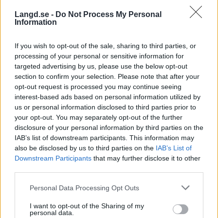
Det tog bara en dag så var alla platser
Langd.se -
Do Not Process My Personal
uppbokade, vilket visar att det finns ett mycket
Information
stort intresse, och ett uppdämt behov, av att
aktivera barn även på skoltid.
If you wish to opt-out of the sale, sharing to third parties, or
processing of your personal or sensitive information for
targeted advertising by us, please use the below opt-out
En spännande ”sido-effekt” är de 400
section to confirm your selection. Please note that after your
gymnasieungdomar från barn- och
opt-out request is processed you may continue seeing
fritidsprogrammet som utbildas till Alla på snö-
interest-based ads based on personal information utilized by
ledare. Även här hittar vi många som aldrig
us or personal information disclosed to third parties prior to
your opt-out. You may separately opt-out of the further
tidigare stått på ett par skidor.
disclosure of your personal information by third parties on the
IAB’s list of downstream participants. This information may
Satsningen på att sprida snöglädje görs i samarbete
also be disclosed by us to third parties on the
IAB’s List of
mellan Svenska Skidförbundet, Skidrådet,
Downstream Participants
that may further disclose it to other
Stockholms stad (Idrottsförvaltningen och
third parties.
Utbildningsförvaltningen) samt fem av Svenska
Please note that this website/app uses one or more Google
Personal Data Processing Opt Outs
Skidförbundets längdföreningar; Nacka Värmdö
services and may gather and store information including but
SK, IKJ Jordbänningarna, Mälarö SOK,
not limited to your visit or usage behaviour. You may click to
I want to opt-out of the Sharing of my
personal data.
Sundbybergs IK och Täby IS Skidor.
grant or deny consent to Google and its third-party tags to