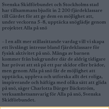
Svenska Skidförbundet och Stockholms stad
har tillsammans bjudit in 2 200 fjärdeklassare
till Gärdet för att ge dem en möjlighet att,
under veckorna 5–8, upptäcka snöglädje genom
projektet Alla på snö
– I en allt mer stillasittande vardag vill vi skapa
ett livslångt intresse bland fjärdeklassare för
fysisk aktivitet på snö. Många av barnen
kommer från bakgrunder där de aldrig tidigare
har prövat att stå på ett par skidor eller brädor,
men genom Alla på snö får de möjlighet att
upptäcka, uppleva och utforska allt det roliga,
inspirerande och häftiga med olika sätt att glida
på snö, säger Charlotta Bürger Bäckström,
verksamhetsansvarig för Alla på snö, Svenska
Skidförbundet.