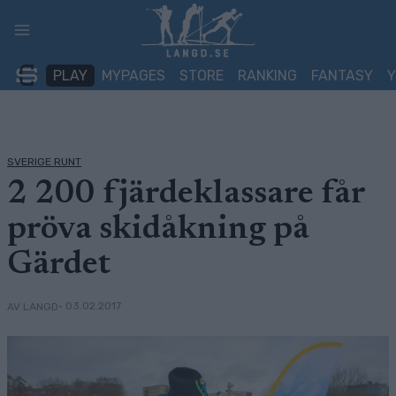
Skip
to
content
PLAY
MYPAGES
STORE
RANKING
FANTASY
SVERIGE RUNT
2 200 fjärdeklassare får
pröva skidåkning på
Gärdet
• 03.02.2017
AV LANGD