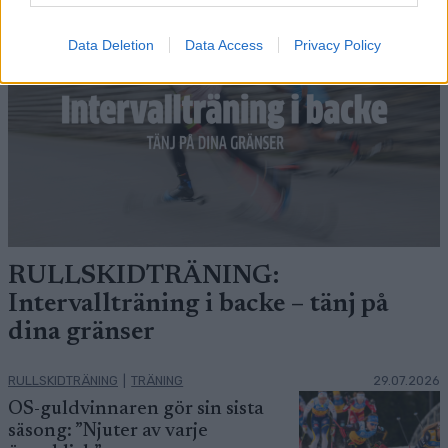
Data Deletion
Data Access
Privacy Policy
RULLSKIDTRÄNING:
Intervallträning i backe – tänj på
dina gränser
RULLSKIDTRÄNING
|
TRÄNING
29.07.2026
OS-guldvinnaren gör sin sista
säsong: ”Njuter av varje