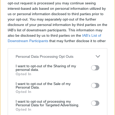
opt-out request is processed you may continue seeing
allt sedan i maj 2004 som gjort att han bara
interest-based ads based on personal information utilized by
kunnat träna en bråkdel mot tidigare, men tack
us or personal information disclosed to third parties prior to
vare sin stora naturtalang trots det kunnat
your opt-out. You may separately opt-out of the further
tillhöra svenska eliten och placerat sig högt på
disclosure of your personal information by third parties on the
SM-tävlingar.
IAB’s list of downstream participants. This information may
Birger har gjort stora insatser under hela
also be disclosed by us to third parties on the
IAB’s List of
Downstream Participants
that may further disclose it to other
perioden som ledare på såväl klubb-, distrikts-
third parties.
och på central nivå. År 2001 invaldes Birger i
Svenska Gång- och Vandrarförbundets styrelse
Please note that this website/app uses one or more Google
Personal Data Processing Opt Outs
och verkar där fortsatt med stora
services and may gather and store information including but
not limited to your visit or usage behaviour. You may click to
I want to opt-out of the Sharing of my
ansvarsområden; för landslag, tävling, statistik
personal data.
grant or deny consent to Google and its third-party tags to
m m.
Opted In
use your data for below specified purposes in below Google
På distriktsnivå är Birger primus motor bl a för
consent section.
I want to opt-out of the Sale of my
Tjejgåingarrangemangen i Stockholm samt för
Personal Data.
tävlingsarrangemangen. I Mälarhöjden är han
Opted In
kassör och allt-i-allo.
I want to opt-out of processing my
Personal Data for Targeted Advertising.
Opted In
Personbästa: