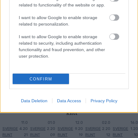
related to functionality of the website or app.
MEST LÄSTA
I want to allow Google to enable storage
related to personalization.
I want to allow Google to enable storage
related to security, including authentication
Resul
Harsa
Joha
Komp
DM
1
2
3
4
5
functionality and fraud prevention, and other
tat
Ski
n
isarna
för
user protection.
SM
Marat
Sares
ger ut
Gästri
50 km
on
blir
kalen
kland
herra
slog
ny
der
och
CONFIRM
r...
rekor
anläg
för
Hälsi
d
gning
sin
nglan
schef
sakna
d,
i Orsa
de
Söder
Data Deletion
Data Access
Privacy Policy
Grön
vän
hamn
klitt
11.0
01.0
12.0
02.0
16.0
SVERIGE
4.20
SVERIGE
2.20
SVERIGE
9.20
SVERIGE
2.20
SVERIGE
1.20
RUNT
21
RUNT
09
RUNT
19
RUNT
12
RUNT
10