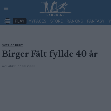
Skip
to
content
PLAY
MYPAGES
STORE
RANKING
FANTASY
SVERIGE RUNT
Birger Fält fyllde 40 år
• 13.08.2008
AV LANGD