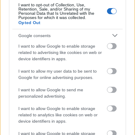
5.000 m: 19.51,5 (98),10.000 m: 41.17,0 (99),
I want to opt-out of Collection, Use,
Retention, Sale, and/or Sharing of my
20.000 m: 1:24.48,2 (98), 20 km: 1:24.22 (99),
Personal Data that Is Unrelated with the
50 km: 4:04.07 (03).
Purposes for which it was collected.
Opted Out
VIDAR MARTINELL, JAN OLSSO
N
Google consents
I want to allow Google to enable storage
Mer info:
www.gangsport.com
related to advertising like cookies on web or
device identifiers in apps.
I want to allow my user data to be sent to
Google for online advertising purposes.
I want to allow Google to send me
Prenumerera på vårt nyhetsbrev
personalized advertising.
I want to allow Google to enable storage
Prenumerera
related to analytics like cookies on web or
device identifiers in apps.
I want to allow Google to enable storage