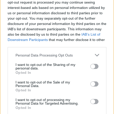
opt-out request is processed you may continue seeing
I den yngre klassen upp till 10 år genomfördes
interest-based ads based on personal information utilized by
en masstarstävling som Sophia Björlinger vann
us or personal information disclosed to third parties prior to
your opt-out. You may separately opt-out of the further
bland tjejerna och Andreas Gustafsson vann
disclosure of your personal information by third parties on the
bland killarna med Anton Lund som 2:a.
IAB’s list of downstream participants. This information may
also be disclosed by us to third parties on the
IAB’s List of
Resultat
Downstream Participants
that may further disclose it to other
third parties.
Please note that this website/app uses one or more Google
Personal Data Processing Opt Outs
services and may gather and store information including but
not limited to your visit or usage behaviour. You may click to
I want to opt-out of the Sharing of my
personal data.
grant or deny consent to Google and its third-party tags to
Opted In
use your data for below specified purposes in below Google
consent section.
Prenumerera på vårt nyhetsbrev
I want to opt-out of the Sale of my
Personal Data.
Opted In
Prenumerera
I want to opt-out of processing my
Personal Data for Targeted Advertising.
Opted In