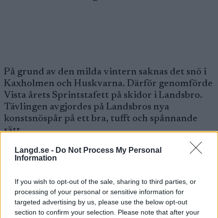
På grund av den milda vintern saknas det snö i
Kaxholmen och Huskvarna. Därför genomförde
Vista årets Sprintstafett på skidor i Landsbro.
Tävlingen avgjordes på Landsbros nya
konstsnöspår på ett bra, tufft och spånnande
sätt.
Langd.se -
Do Not Process My Personal
Distriktsmästare blev Karin Björnlinger och
Information
Gabriella Gustafsson i D11-12 och i D15-16
vann Hannah Björnlinger och Sofie Svensson.
If you wish to opt-out of the sale, sharing to third parties, or
Marginalerna var små och det växlade hela
processing of your personal or sensitive information for
targeted advertising by us, please use the below opt-out
tiden i täten.
section to confirm your selection. Please note that after your