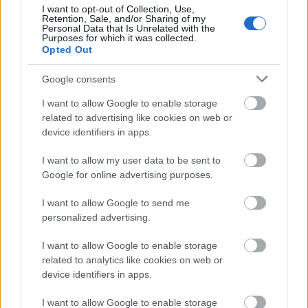
I want to opt-out of Collection, Use,
Retention, Sale, and/or Sharing of my
Personal Data that Is Unrelated with the
Purposes for which it was collected.
MEST LÄSTA
Opted Out
Google consents
I want to allow Google to enable storage
Resul
Harsa
DM
Komp
Njuru
1
2
3
4
5
related to advertising like cookies on web or
tat
Ski
för
isarna
nda
device identifiers in apps.
SM
Marat
Gästri
ger ut
Runt,
50 km
on
kland
kalen
Sund
I want to allow my user data to be sent to
herra
slog
och
der
svall,
Google for online advertising purposes.
r...
rekor
Hälsi
för
Mede
I want to allow Google to send me
d
nglan
sin
lpad
personalized advertising.
d,
sakna
Söder
de
I want to allow Google to enable storage
hamn
vän
related to analytics like cookies on web or
11.0
01.0
16.0
02.0
21.0
device identifiers in apps.
SVERIGE
4.20
SVERIGE
2.20
SVERIGE
1.20
SVERIGE
2.20
SVERIGE
2.20
RUNT
21
RUNT
09
RUNT
10
RUNT
12
RUNT
10
I want to allow Google to enable storage