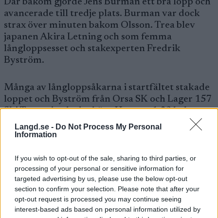
Där bakom gjorde Jens Burman ett bra lopp och
avancerade till tredje plats. Burman var dock
strax över minuten bakom Olsson. Trea blev
japanen Akira Letning och som femma
långloppsesset och stakexperten Fredrik
Byström.
Många av långloppsåkarna i startfältet stakade
loppet och Byström från Orsa SK och Lager 157
Ski Team gjorde det bäst. Han var 1.23 bakom
segraren.
Langd.se -
Do Not Process My Personal
Information
Calle Halfvarsson var besviken sjua nån sekund
If you wish to opt-out of the sale, sharing to third parties, or
bakom Byström i sitt första lopp för Sågmyra
processing of your personal or sensitive information for
SK sedan ungdomstiden. Simon Andersson,
targeted advertising by us, please use the below opt-out
Falun Borlänge, Simon Persson, SK Bore och
section to confirm your selection. Please note that after your
Lager 157 Ski Team och Martin Johansson, IFK
opt-out request is processed you may continue seeing
Mora SK radade upp sig tätt där bakom.
interest-based ads based on personal information utilized by