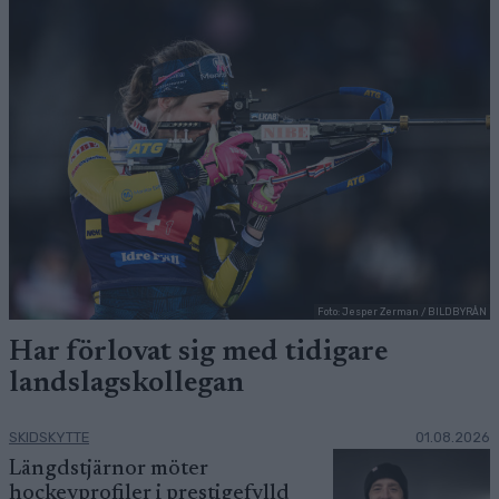
Foto: Jesper Zerman / BILDBYRÅN
Har förlovat sig med tidigare
landslagskollegan
SKIDSKYTTE
01.08.2026
Längdstjärnor möter
hockeyprofiler i prestigefylld