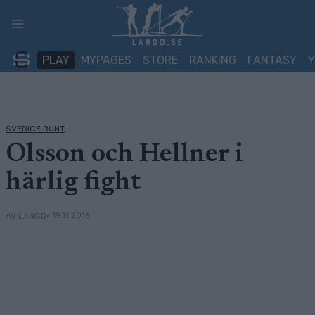
Skip
to
content
PLAY
MYPAGES
STORE
RANKING
FANTASY
SVERIGE RUNT
Olsson och Hellner i
härlig fight
• 19.11.2016
AV LANGD