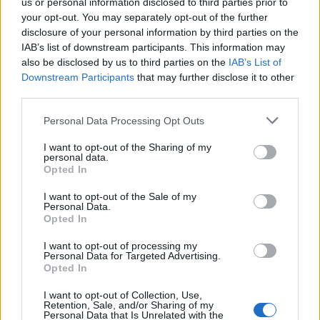
us or personal information disclosed to third parties prior to
your opt-out. You may separately opt-out of the further
Av dessa stakade också unge Oscar Persson
disclosure of your personal information by third parties on the
loppet och förlorade teamkampen mot Fredrik
IAB’s list of downstream participants. This information may
Byström med fyra sekunder.
also be disclosed by us to third parties on the
IAB’s List of
Downstream Participants
that may further disclose it to other
third parties.
Resultat
Bruksvallsloppet
Please note that this website/app uses one or more Google
Personal Data Processing Opt Outs
services and may gather and store information including but
H 21 15 km klassisk stil
not limited to your visit or usage behaviour. You may click to
I want to opt-out of the Sharing of my
1. Johan Olsson 40.31.6
personal data.
grant or deny consent to Google and its third-party tags to
2. Marcus Hellner + 5.4
Opted In
use your data for below specified purposes in below Google
3. Jens Burman + 1.02.5
consent section.
I want to opt-out of the Sale of my
4. Akira Lenting + 1.12.2
Personal Data.
5. Fredrik Byström + 1.23.4
Opted In
6. Horoyuki Miyazawa + 1.23.7
I want to opt-out of processing my
7. Calle Halfvarsson + 1.24.7
Personal Data for Targeted Advertising.
Opted In
8. Simon Andersson + 1.25.7
9. Oscar Persson + 1.27.7
I want to opt-out of Collection, Use,
10. Martin Johansson + 1.35.7
Retention, Sale, and/or Sharing of my
Personal Data that Is Unrelated with the