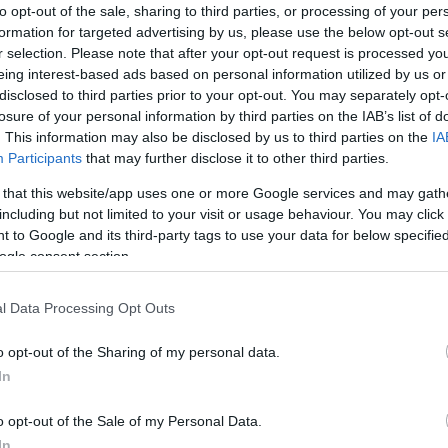
 att tacka av Vasaloppets generalsekreterare Rolf
to opt-out of the sale, sharing to third parties, or processing of your per
formation for targeted advertising by us, please use the below opt-out s
r selection. Please note that after your opt-out request is processed y
eing interest-based ads based on personal information utilized by us or
disclosed to third parties prior to your opt-out. You may separately opt-
losure of your personal information by third parties on the IAB’s list of
. This information may also be disclosed by us to third parties on the
IA
Participants
that may further disclose it to other third parties.
 that this website/app uses one or more Google services and may gath
including but not limited to your visit or usage behaviour. You may click 
udpersonen i Vasaloppets Hus under onsdagen var
 to Google and its third-party tags to use your data for below specifi
f Hammar, 60 år och färdig med mer än 20 års arbe
ogle consent section.
aloppet och IFK Mora.
l Data Processing Opt Outs
o opt-out of the Sharing of my personal data.
In
o opt-out of the Sale of my Personal Data.
In