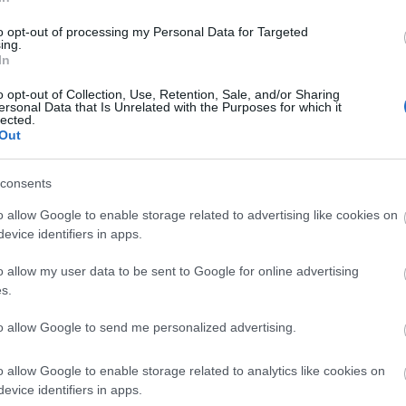
tan innehöll givetvis skidor och pjäxor en sån här 
on: PER FROST)
to opt-out of processing my Personal Data for Targeted
ing.
In
o opt-out of Collection, Use, Retention, Sale, and/or Sharing
ersonal Data that Is Unrelated with the Purposes for which it
lected.
Out
consents
o allow Google to enable storage related to advertising like cookies on
evice identifiers in apps.
o allow my user data to be sent to Google for online advertising
s.
to allow Google to send me personalized advertising.
o allow Google to enable storage related to analytics like cookies on
evice identifiers in apps.
yhetsbrev