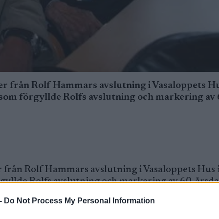
der från Rolf Hammars avslutning i Vasaloppets Hu
 som förgyllde Rolfs avslutning och markering av 
er från Rolf Hammars avslutning i Vasaloppets Hus 
örgyllde Rolfs avslutning och markering av 60-årsd
-
Do Not Process My Personal Information
ga blommor och presenter blev det. Folk stod näst