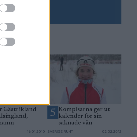
Prenumerera
r Gästrikland
Kompisarna ger ut
5
lsingland,
kalender för sin
hamn
saknade vän
16.01.2010
SVERIGE RUNT
02.02.2012