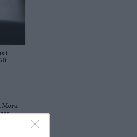
s i
60-
i Mora.
agen
an i kö