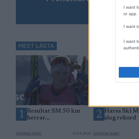
I want t
or app.
I want t
I want t
MEST LÄSTA
authenti
Resultat SM 50 km
Harsa Ski M
1
2
herrar...
slog rekord
SVERIGE RUNT
11.04.2021
SVERIGE RUNT