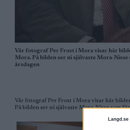
Vår fotograf Per Frost i Mora visar här bil
Mora. På bilden ser ni självaste Mora-Nisse
årsdagen
Vår fotograf Per Frost i Mora visar här bild
På bilden ser ni självaste Mora-Nisse som f
Langd.se 
Mån