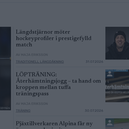
Längdstjärnor möter
hockeyprofiler i prestigefylld
match
AV MAJA ERIKSSON
TRADITIONELL LÄNGDÅKNING
31.07.2026
LÖPTRÄNING:
Återhämtningsjogg – ta hand om
kroppen mellan tuffa
träningspass
AV MAJA ERIKSSON
ILDBYRÅN
TRÄNING
30.07.2026
Pjäxtillverkaren Alpina får ny