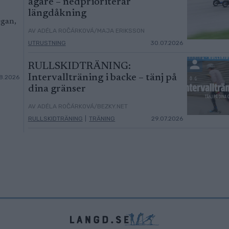
ägare – nedprioriterar
längdåkning
egan,
AV ADÉLA ROČÁRKOVÁ/MAJA ERIKSSON
UTRUSTNING
30.07.2026
RULLSKIDTRÄNING:
Intervallträning i backe – tänj på
8.2026
dina gränser
AV ADÉLA ROČÁRKOVÁ/BEZKY.NET
RULLSKIDTRÄNING
|
TRÄNING
29.07.2026