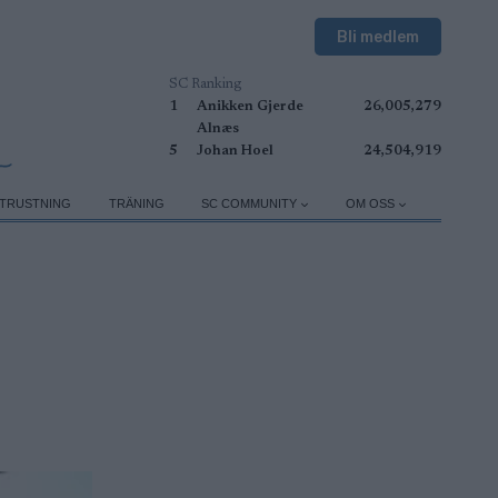
Bli medlem
SC Ranking
1
Anikken Gjerde
26,005,279
Alnæs
5
Johan Hoel
24,504,919
TRUSTNING
TRÄNING
SC COMMUNITY
OM OSS