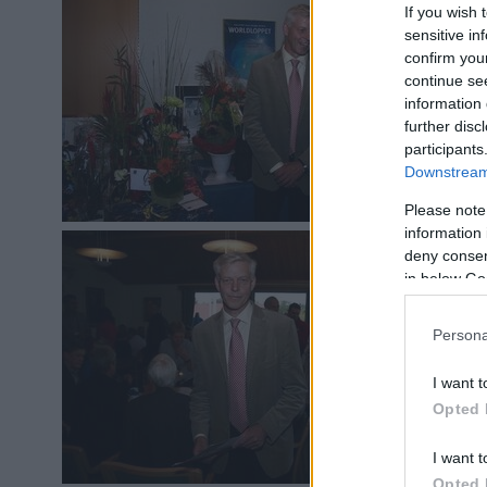
för
If you wish 
sensitive in
confirm you
continue se
information 
further disc
participants
Downstream 
Please note
information 
Huv
deny consent
Rol
in below Go
Vas
Persona
I want t
Opted 
I want t
Opted 