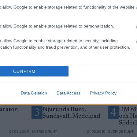
o allow Google to enable storage related to functionality of the website
o allow Google to enable storage related to personalization.
o allow Google to enable storage related to security, including
cation functionality and fraud prevention, and other user protection.
CONFIRM
Data Deletion
Data Access
Privacy Policy
araton
Njurunda Runt,
DM fö
3
4
Sundsvall, Medelpad
och Hä
Söder
01.02.2009
SVERIGE RUNT
21.02.2010
SVERIGE RUNT