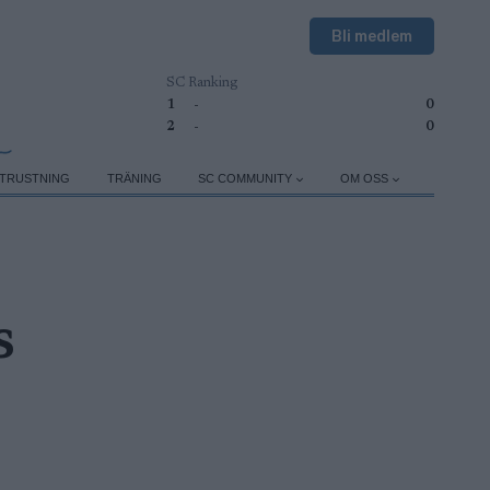
Bli medlem
SC Ranking
1
-
0
2
-
0
TRUSTNING
TRÄNING
SC COMMUNITY
OM OSS
s