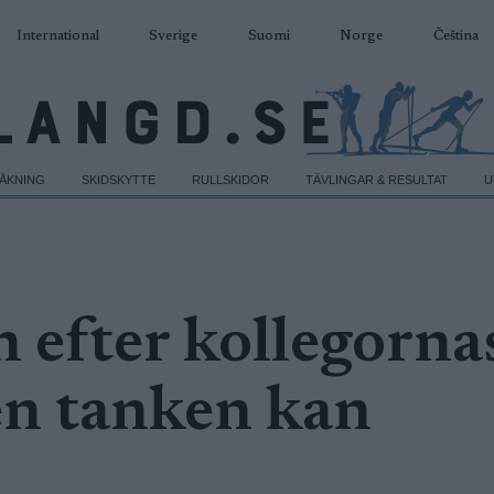
International
Sverige
Suomi
Norge
Čeština
DÅKNING
SKIDSKYTTE
RULLSKIDOR
TÄVLINGAR & RESULTAT
U
 efter kollegorna
en tanken kan