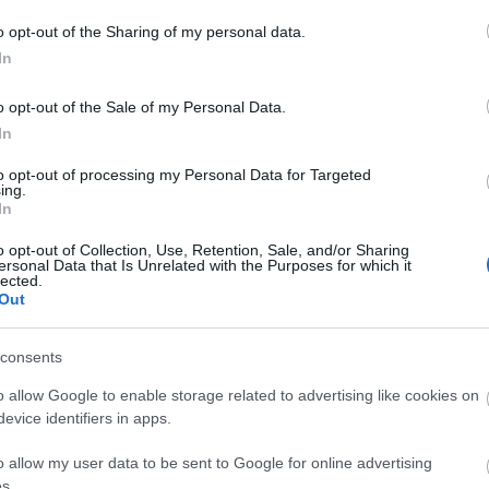
0 i Frankrike och det står hon fast vid. Under våre
o opt-out of the Sharing of my personal data.
uta sina karriärer, bland annat Johan Häggström, Je
In
 tankar även hos henne.
o opt-out of the Sale of my Personal Data.
In
så blir man påmind om att det här inte är något liv
mma mig.
to opt-out of processing my Personal Data for Targeted
ing.
In
o opt-out of Collection, Use, Retention, Sale, and/or Sharing
ersonal Data that Is Unrelated with the Purposes for which it
-VM var hon fortfarande junior. Vardagen som ski
lected.
Out
åren.
consents
 som huvudsyssla i största delen av mitt liv så den h
ätter:
o allow Google to enable storage related to advertising like cookies on
evice identifiers in apps.
a med en viss osäkerhet i en mer skrämmande for
o allow my user data to be sent to Google for online advertising
s.