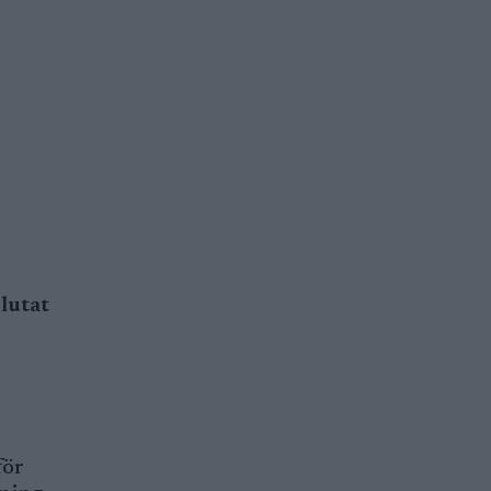
lutat
för