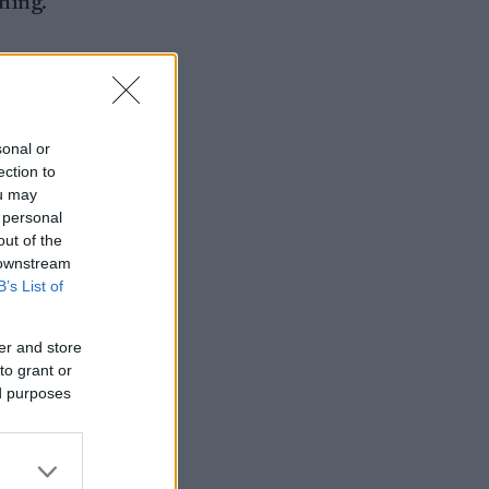
ning.
sonal or
ection to
rsson
ou may
 personal
out of the
 downstream
B’s List of
t
er and store
to grant or
ed purposes