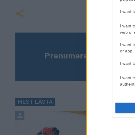
I want 
I want t
web or d
I want t
or app.
Prenumerera på vårt n
I want t
I want t
authenti
MEST LÄSTA