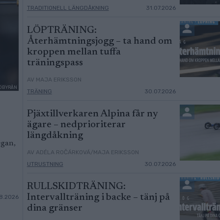
TRADITIONELL LÄNGDÅKNING
31.07.2026
LÖPTRÄNING:
Återhämtningsjogg – ta hand om
kroppen mellan tuffa
träningspass
AV MAJA ERIKSSON
ILDBYRÅN
TRÄNING
30.07.2026
Pjäxtillverkaren Alpina får ny
ägare – nedprioriterar
längdåkning
egan,
AV ADÉLA ROČÁRKOVÁ/MAJA ERIKSSON
UTRUSTNING
30.07.2026
RULLSKIDTRÄNING:
Intervallträning i backe – tänj på
8.2026
dina gränser