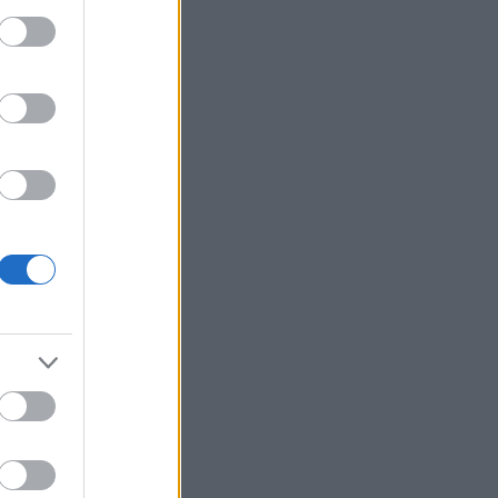
n har
ns
et ut,
dåkare är
är
m.