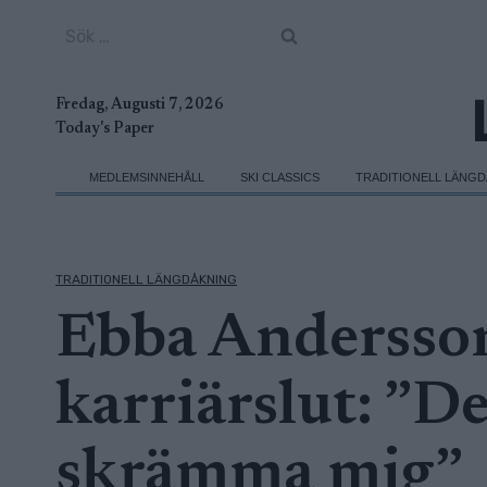
Skip
Sök
to
efter:
content
Fredag, Augusti 7, 2026
Today's Paper
MEDLEMSINNEHÅLL
SKI CLASSICS
TRADITIONELL LÄNG
TRADITIONELL LÄNGDÅKNING
Ebba Andersson
karriärslut: ”D
skrämma mig”