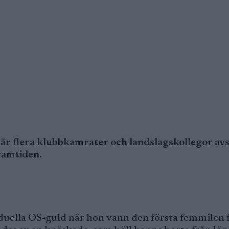
r flera klubbkamrater och landslagskollegor avs
ramtiden.
duella OS-guld när hon vann den första femmilen 