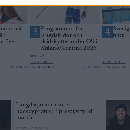
nade två
Programmet för
Sverig
3
4
är
längdskidor och
fritt
en över
skidskytte under OS i
Milano/Cortina 2026
SKIDSKYTTE
|
TRADITIONELL
TRADITIONELL
27.07.2026
LÄNGDÅKNING
02.02.2026
LÄNGDÅKNING
Längdstjärnor möter
hockeyprofiler i prestigefylld
match
AV MAJA ERIKSSON