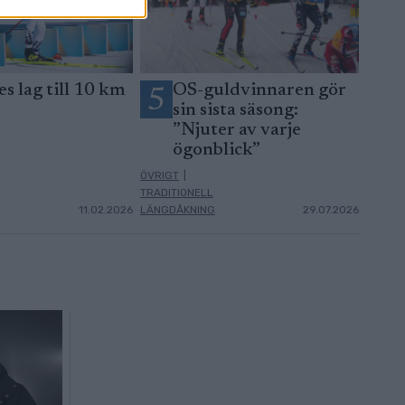
es lag till 10 km
OS-guldvinnaren gör
5
sin sista säsong:
”Njuter av varje
ögonblick”
ÖVRIGT
|
TRADITIONELL
11.02.2026
LÄNGDÅKNING
29.07.2026