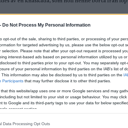
des av en knäskada, som höll henne borta från löp
nad gratis medlemsskap
-
Do Not Process My Personal Information
to opt-out of the sale, sharing to third parties, or processing of your per
formation for targeted advertising by us, please use the below opt-out s
ska hon ut på ett tre timmar långt cykelpass. Ande
r selection. Please note that after your opt-out request is processed y
eln.
eing interest-based ads based on personal information utilized by us or
disclosed to third parties prior to your opt-out. You may separately opt-
arna mot löpning, säger hon till TV4 Sport.
losure of your personal information by third parties on the IAB’s list of
. This information may also be disclosed by us to third parties on the
IA
Participants
that may further disclose it to other third parties.
et fler timmar på cykeln, som Ebba menar är relativ
s på cykelsadeln.
 that this website/app uses one or more Google services and may gath
including but not limited to your visit or usage behaviour. You may click 
 to Google and its third-party tags to use your data for below specifi
h det är ändå ett relativt skonsamt träningssätt.
ogle consent section.
l Data Processing Opt Outs