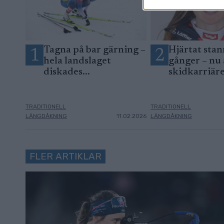
Tagna på bar gärning –
Hjärtat stan
1
2
hela landslaget
gånger – nu 
diskades...
skidkarriär
TRADITIONELL
TRADITIONELL
LÄNGDÅKNING
11.02.2026
LÄNGDÅKNING
FLER ARTIKLAR