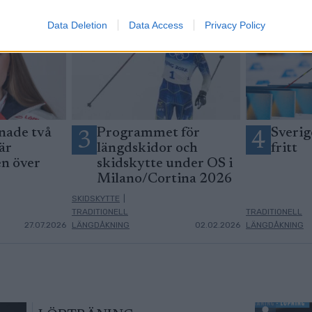
Data Deletion
Data Access
Privacy Policy
nade två
Programmet för
Sverig
3
4
är
längdskidor och
fritt
en över
skidskytte under OS i
Milano/Cortina 2026
SKIDSKYTTE
|
TRADITIONELL
TRADITIONELL
27.07.2026
LÄNGDÅKNING
02.02.2026
LÄNGDÅKNING