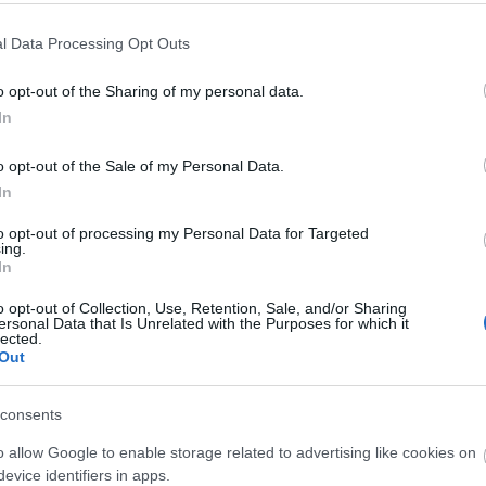
l Data Processing Opt Outs
und och Erica Lavén. Crüsell jobbade hårt för att f
o opt-out of the Sharing of my personal data.
de kom desto mer avvaktande blev åkningen.
In
ern och snabbast över mål var Elin Näslund. Tvåa b
o opt-out of the Sale of my Personal Data.
rüsell.
In
to opt-out of processing my Personal Data for Targeted
ing.
In
o opt-out of Collection, Use, Retention, Sale, and/or Sharing
ersonal Data that Is Unrelated with the Purposes for which it
lected.
Out
consents
o allow Google to enable storage related to advertising like cookies on
evice identifiers in apps.