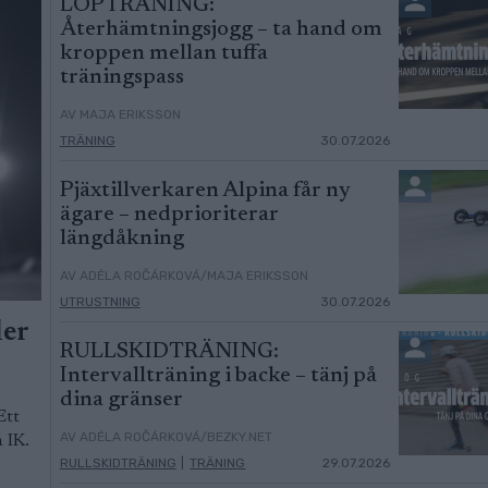
LÖPTRÄNING:
Återhämtningsjogg – ta hand om
kroppen mellan tuffa
träningspass
AV MAJA ERIKSSON
TRÄNING
30.07.2026
Pjäxtillverkaren Alpina får ny
ägare – nedprioriterar
längdåkning
AV ADÉLA ROČÁRKOVÁ/MAJA ERIKSSON
UTRUSTNING
30.07.2026
ler
RULLSKIDTRÄNING:
Intervallträning i backe – tänj på
dina gränser
Ett
AV ADÉLA ROČÁRKOVÁ/BEZKY.NET
 IK.
RULLSKIDTRÄNING
|
TRÄNING
29.07.2026