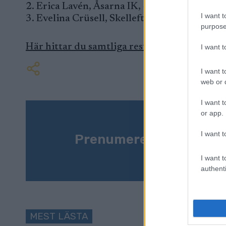
2. Erica Lavén, Åsarna IK, + 0.7
I want t
3. Evelina Crüsell, Skellefteå SK, + 1.8
purpose
Här hittar du samtliga resultat
I want 
I want t
web or d
I want t
or app.
I want t
Prenumerera på vårt n
I want t
authenti
MEST LÄSTA