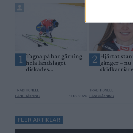
Tagna på bar gärning –
Hjärtat stan
1
2
hela landslaget
gånger – nu 
diskades...
skidkarriär
TRADITIONELL
TRADITIONELL
LÄNGDÅKNING
11.02.2026
LÄNGDÅKNING
FLER ARTIKLAR