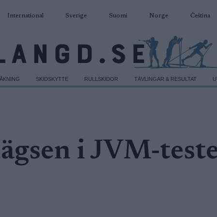
International
Sverige
Suomi
Norge
Čeština
DÅKNING
SKIDSKYTTE
RULLSKIDOR
TÄVLINGAR & RESULTAT
U
ägsen i JVM-teste