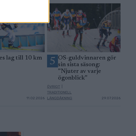
es lag till 10 km
OS-guldvinnaren gör
5
sin sista säsong:
”Njuter av varje
ögonblick”
ÖVRIGT
|
TRADITIONELL
11.02.2026
LÄNGDÅKNING
29.07.2026