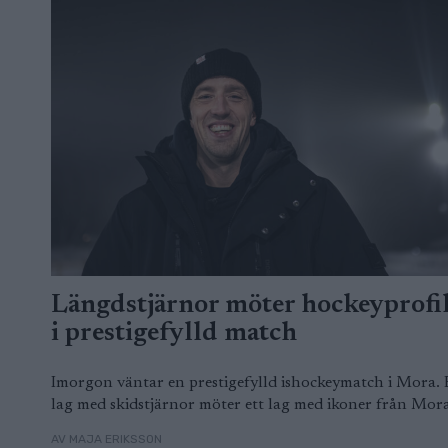
Längdstjärnor möter hockeyprofi
i prestigefylld match
Imorgon väntar en prestigefylld ishockeymatch i Mora. 
lag med skidstjärnor möter ett lag med ikoner från Mora
AV MAJA ERIKSSON