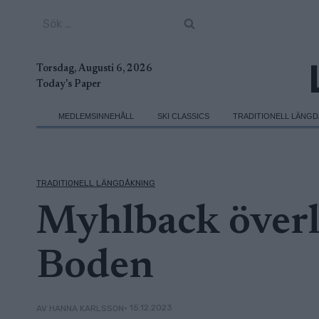
Skip
Sök
to
efter:
content
Torsdag, Augusti 6, 2026
Today's Paper
MEDLEMSINNEHÅLL
SKI CLASSICS
TRADITIONELL LÄNG
TRADITIONELL LÄNGDÅKNING
Myhlback överl
Boden
• 15.12.2023
AV HANNA KARLSSON