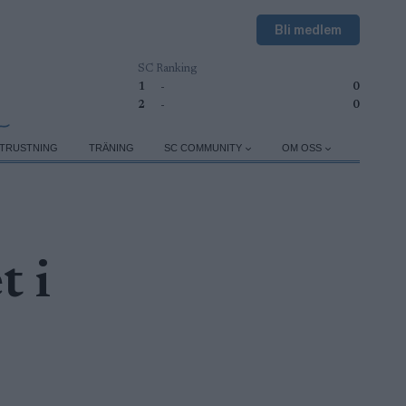
Bli medlem
SC Ranking
1
-
0
2
-
0
TRUSTNING
TRÄNING
SC COMMUNITY
OM OSS
t i