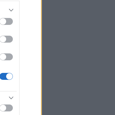
örsöka få
lev Erica