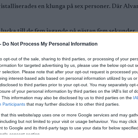
ristalliserades en klunga på sex personer. Där Alva
 lucka till de fem jagande på nästan fem sekunder.
-
Do Not Process My Personal Information
r stora delar av loppet. De var inte helt överen
to opt-out of the sale, sharing to third parties, or processing of your per
tt komma i kapp Myhlback och i mål var segermargi
formation for targeted advertising by us, please use the below opt-out s
r selection. Please note that after your opt-out request is processed y
eing interest-based ads based on personal information utilized by us or
disclosed to third parties prior to your opt-out. You may separately opt-
ill slut mellan tre personer. På sista varvet drog E
losure of your personal information by third parties on the IAB’s list of
ndberg ifrån övriga två i klungan och på upploppe
. This information may also be disclosed by us to third parties on the
IA
et blev en spurtuppgörelse om andra och tredje pla
Participants
that may further disclose it to other third parties.
ndraplatsen. Danielsson slutade trea.
 that this website/app uses one or more Google services and may gath
including but not limited to your visit or usage behaviour. You may click 
lometersloppet var det fler åkare som var med läng
 to Google and its third-party tags to use your data for below specifi
t en grupp om nio åkare som fortsatt höll ihop. Ef
ogle consent section.