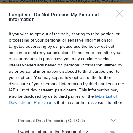
2) Leo Johansson, Falun Borlänge SK, +5,1, 3)
Erik Bergström, Rehns BK, +12,2.
Langd.se -
Do Not Process My Personal
Information
HÄR HITTAR DU FULLSTÄNDIGA RESULTAT
If you wish to opt-out of the sale, sharing to third parties, or
processing of your personal or sensitive information for
Sekundstrid om segern
targeted advertising by us, please use the below opt-out
section to confirm your selection. Please note that after your
Söndagens tävling blev framflyttad efter en kall
opt-out request is processed you may continue seeing
förmiddag i Mora. På grund av kylan var det
interest-based ads based on personal information utilized by
många åkare som stod över loppet. Mira
us or personal information disclosed to third parties prior to
Göransson från Borås SK tog en tydlig seger och
your opt-out. You may separately opt-out of the further
vann med 41 sekunder före Tove Norgren som
disclosure of your personal information by third parties on the
slutade tvåa. Ida Bervenståhl från från
IAB’s list of downstream participants. This information may
Garphyttan åkte i mål på en tredjeplats.
also be disclosed by us to third parties on the
IAB’s List of
Downstream Participants
that may further disclose it to other
third parties.
I herrklassen blev det en kamp om segern
Please note that this website/app uses one or more Google
mellan Elias Danielsson och Leo Johansson, där
Personal Data Processing Opt Outs
services and may gather and store information including but
den förstnämnde gick segrande ur striden. Han
not limited to your visit or usage behaviour. You may click to
I want to opt-out of the Sharing of my