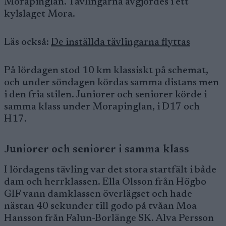
Morapinglan. Tävlingarna avgjordes i ett
kylslaget Mora.
Läs också:
De inställda tävlingarna flyttas
På lördagen stod 10 km klassiskt på schemat,
och under söndagen kördas samma distans men
i den fria stilen. Juniorer och seniorer körde i
samma klass under Morapinglan, i D17 och
H17.
Juniorer och seniorer i samma klass
I lördagens tävling var det stora startfält i både
dam och herrklassen. Ella Olsson från Högbo
GIF vann damklassen överlägset och hade
nästan 40 sekunder till godo på tvåan Moa
Hansson från Falun-Borlänge SK. Alva Persson