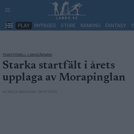
Skip
to
content
PLAY
MYPAGES
STORE
RANKING
FANTASY
TRADITIONELL LÄNGDÅKNING
Starka startfält i årets
upplaga av Morapinglan
• 06.01.2025
AV MAJA ERIKSSON