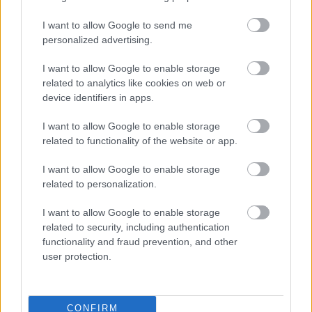
I want to allow Google to send me
personalized advertising.
Prenumerera på vårt nyhetsbrev
I want to allow Google to enable storage
related to analytics like cookies on web or
device identifiers in apps.
Prenumerera
I want to allow Google to enable storage
related to functionality of the website or app.
I want to allow Google to enable storage
related to personalization.
MEST LÄSTA
I want to allow Google to enable storage
related to security, including authentication
functionality and fraud prevention, and other
user protection.
Tagna
Hjärt
Progr
Sveri
OS-
1
2
3
4
5
på bar
at
amme
ges
guldv
gärni
stann
t för
lag
innar
ng –
ade
längd
till 10
en
CONFIRM