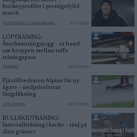
hockeyprofiler i prestigefylld
match
TRADITIONELL LÄNGDÅKNING
31.07.2026
LÖPTRÄNING:
Återhämtningsjogg – ta hand
om kroppen mellan tuffa
träningspass
TRÄNING
30.07.2026
Pjäxtillverkaren Alpina får ny
ägare – nedprioriterar
längdåkning
UTRUSTNING
30.07.2026
RULLSKIDTRÄNING:
Intervallträning i backe – tänj på
dina gränser