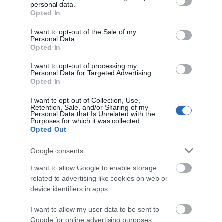
hade en sekund till godo på Leo Johansson som
personal data.
grant or deny consent to Google and its third-party tags to
Opted In
slutade tvåa. Anton Grahn som vann lördagens
use your data for below specified purposes in below Google
lopp, fick nöja sig med en tredjeplats i
consent section.
I want to opt-out of the Sale of my
skejtloppet.
Personal Data.
Opted In
Topp 3 söndag:
I want to opt-out of processing my
Personal Data for Targeted Advertising.
Opted In
Damer: 1) Mira Göransson, Borås SK, 27.55,0,
I want to opt-out of Collection, Use,
2) Tove Norgren, Domnarvets GOIF, +41,1, 3)
Retention, Sale, and/or Sharing of my
Personal Data that Is Unrelated with the
Ida Bervenståhl, Garphyttans IF, +54,4.
Purposes for which it was collected.
Opted Out
Herrar: 1) Elias Danielsson, Högbo GIF, 23.20,6,
Google consents
2) Leo Johansson, Falun Borlänge SK, +1,1, 3)
I want to allow Google to enable storage
Anton Grahn, IFK Mora SK, +12,5
related to advertising like cookies on web or
device identifiers in apps.
HÄR HITTAR DU FULLSTÄNDIGA RESULTAT.
I want to allow my user data to be sent to
Google for online advertising purposes.