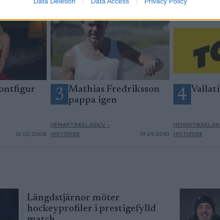
Data Deletion
Data Access
Privacy Policy
ontfigur
Mathias Fredriksson
Vallati
3
4
pappa igen
HEMARTIKKELARKIV -
HEMARTIKKELARK
12.02.2008
HISTORISK
19.09.2010
HISTORISK
Längdstjärnor möter
hockeyprofiler i prestigefylld
match