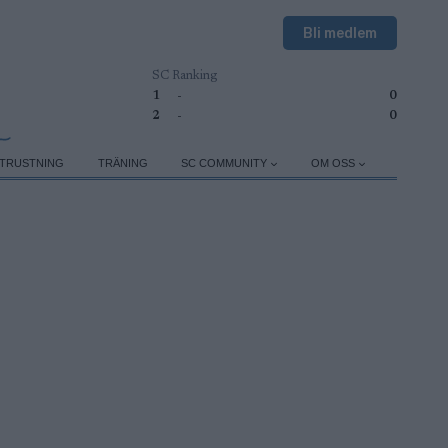
Bli medlem
SC Ranking
1
-
0
2
-
0
TRUSTNING
TRÄNING
SC COMMUNITY
OM OSS