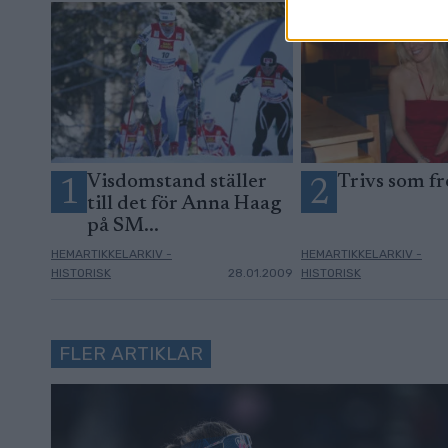
Visdomstand ställer
Trivs som fr
1
2
till det för Anna Haag
på SM...
HEMARTIKKELARKIV -
HEMARTIKKELARKIV -
HISTORISK
28.01.2009
HISTORISK
FLER ARTIKLAR