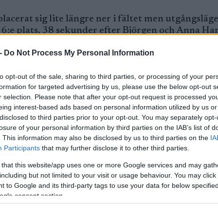
lacerat sig lite längre ner i fältet men utgångsläge
n 6:e plats, 38 sekunder efter Björgen och Anna Ha
återfinns på en 46:e plats 4:13 minuter efter täten
-
Do Not Process My Personal Information
 på en 9:e plats, 47 sekunder efter ledande Simen
to opt-out of the sale, sharing to third parties, or processing of your per
dergren ligger på en 13:e och 14:e plats, 58 sek
formation for targeted advertising by us, please use the below opt-out s
r selection. Please note that after your opt-out request is processed y
eing interest-based ads based on personal information utilized by us or
disclosed to third parties prior to your opt-out. You may separately opt-
losure of your personal information by third parties on the IAB’s list of
. This information may also be disclosed by us to third parties on the
IA
Participants
that may further disclose it to other third parties.
 that this website/app uses one or more Google services and may gath
 ut. De ska åka 4 x 3.75 km på samma banan som fö
including but not limited to your visit or usage behaviour. You may click 
 15:30 och ska åka 3 x 3.3 km, även de på samma b
 to Google and its third-party tags to use your data for below specifi
ogle consent section.