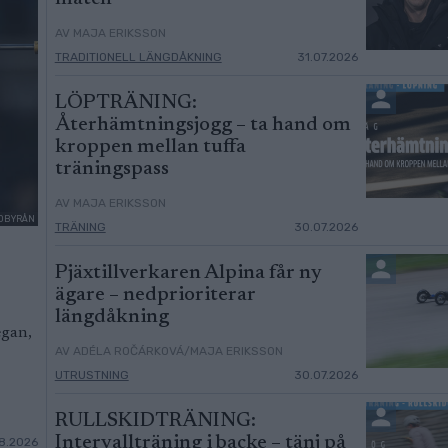
AV MAJA ERIKSSON
TRADITIONELL LÄNGDÅKNING
31.07.2026
LÖPTRÄNING:
Återhämtningsjogg – ta hand om
kroppen mellan tuffa
träningspass
AV MAJA ERIKSSON
ILDBYRÅN
TRÄNING
30.07.2026
Pjäxtillverkaren Alpina får ny
ägare – nedprioriterar
längdåkning
egan,
AV ADÉLA ROČÁRKOVÁ/MAJA ERIKSSON
UTRUSTNING
30.07.2026
RULLSKIDTRÄNING:
Intervallträning i backe – tänj på
8.2026