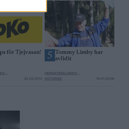
ps för Tjejvasan!
Tommy Limby har
5
avlidit
IV -
HEMARTIKKELARKIV -
22.02.2013
HISTORISK
14.01.2008