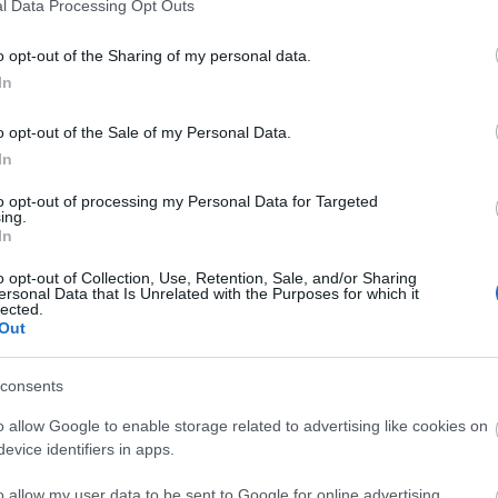
l Data Processing Opt Outs
o opt-out of the Sharing of my personal data.
In
o opt-out of the Sale of my Personal Data.
In
to opt-out of processing my Personal Data for Targeted
ing.
In
o opt-out of Collection, Use, Retention, Sale, and/or Sharing
ersonal Data that Is Unrelated with the Purposes for which it
lected.
Out
consents
o allow Google to enable storage related to advertising like cookies on
evice identifiers in apps.
o allow my user data to be sent to Google for online advertising