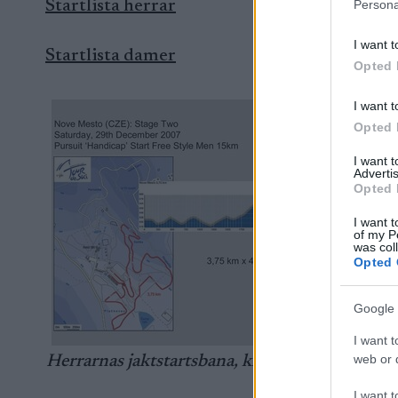
Startlista herrar
Persona
I want t
Startlista damer
Opted 
I want t
Opted 
I want 
Advertis
Opted 
I want t
of my P
was col
Opted 
Google 
I want t
web or d
Herrarnas jaktstartsbana, klicka för större bild
I want t