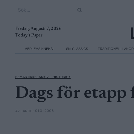
Skip
Sök
to
efter:
content
Fredag, Augusti 7, 2026
Today's Paper
MEDLEMSINNEHÅLL
SKI CLASSICS
TRADITIONELL LÄNG
HEMARTIKKELARKIV – HISTORISK
Dags för etapp 
• 01.01.2008
AV LANGD