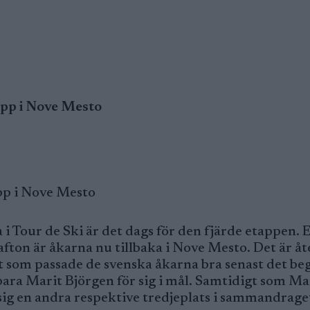
opp i Nove Mesto
opp i Nove Mesto
i Tour de Ski är det dags för den fjärde etappen. 
afton är åkarna nu tillbaka i Nove Mesto. Det är åt
got som passade de svenska åkarna bra senast det beg
bara Marit Björgen för sig i mål. Samtidigt som M
sig en andra respektive tredjeplats i sammandrage