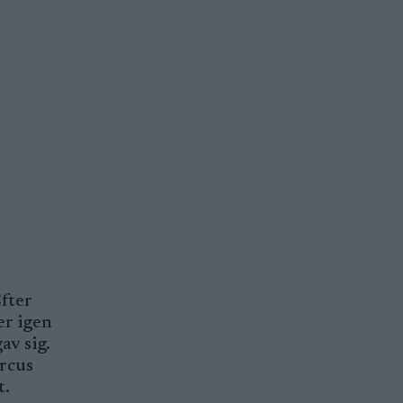
Efter
er igen
av sig.
arcus
t.