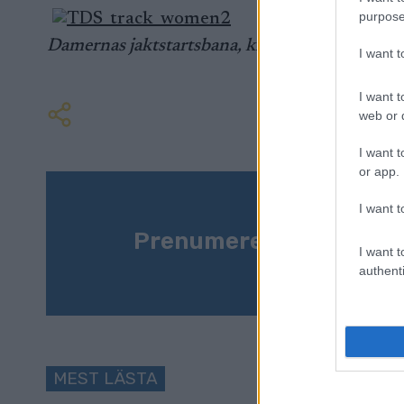
purpose
Damernas jaktstartsbana, klicka för större bild
I want 
I want t
web or d
I want t
or app.
I want t
Prenumerera på vårt n
I want t
authenti
MEST LÄSTA