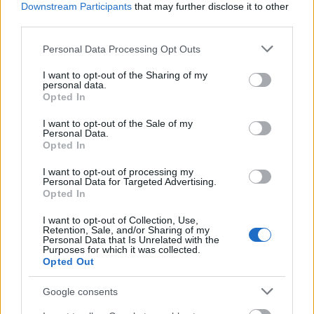
Downstream Participants
that may further disclose it to other
third parties.
Lina Andersson hade den 14:e bästa kvaltiden. I
kvartsfinalen gick Lina vidare som lucky looser,
Please note that this website/app uses one or more Google
Personal Data Processing Opt Outs
precis som i semifinalen. I finalen fick hon se sig
services and may gather and store information including but
besegrad av Virpi Kuitunen, Petra Majdic,
not limited to your visit or usage behaviour. You may click to
I want to opt-out of the Sharing of my
personal data.
grant or deny consent to Google and its third-party tags to
Astrid Jacobsen och Aino Kaisa Saarinen,
Opted In
use your data for below specified purposes in below Google
vinterns främsta sprintåkare. Lina slog finskan
consent section.
I want to opt-out of the Sale of my
Mona Lisa Malvalehto i slutspurten.
Personal Data.
Formbeskedet från Lina Andersson var lika
Opted In
glädjande som Emil Jönssons tredjeplats. Det
I want to opt-out of processing my
var en comeback i världseliten som är värd en
Personal Data for Targeted Advertising.
extra applåd.
Opted In
Virpi Kuitunens seger i Drammen innebar att
I want to opt-out of Collection, Use,
hon säkrade den totala världscupsegern.
Retention, Sale, and/or Sharing of my
Personal Data that Is Unrelated with the
Purposes for which it was collected.
Opted Out
Resultat damer
Google consents