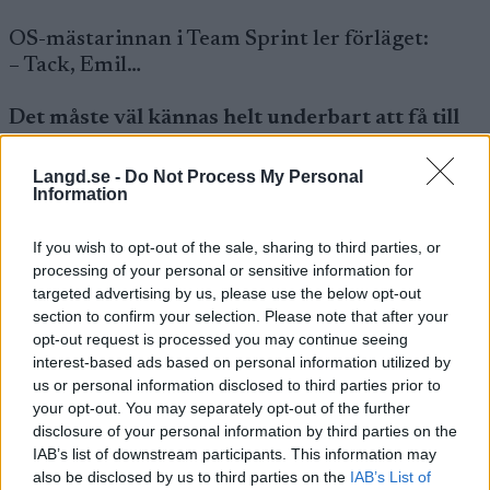
OS-mästarinnan i Team Sprint ler förläget:
– Tack, Emil…
Det måste väl kännas helt underbart att få till
den här placeringen, Lina?
– Jag fick visa för mig själv att avståndet inte är
Langd.se -
Do Not Process My Personal
Information
så stort som jag gått omkring och trott när jag
varit sjuk. Jag har funderat på om jag någonsin
mer skulle ha en chans att kunna konkurrera
If you wish to opt-out of the sale, sharing to third parties, or
processing of your personal or sensitive information for
mot de bästa. Det har känts nästan omöjligt…
targeted advertising by us, please use the below opt-out
section to confirm your selection. Please note that after your
Hur känns det nu?
opt-out request is processed you may continue seeing
– Att jag fortfarande kan hänga med, men för
interest-based ads based on personal information utilized by
us or personal information disclosed to third parties prior to
att kunna fightas med de bästa så måste jag få
your opt-out. You may separately opt-out of the further
vara frisk och kunna träna ordentligt under en
disclosure of your personal information by third parties on the
längre period. Några veckors träning räcker inte
IAB’s list of downstream participants. This information may
för att vinna en världscuptävling.
also be disclosed by us to third parties on the
IAB’s List of