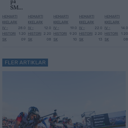
på
SM...
HEMARTI
HEMARTI
HEMARTI
HEMARTI
HEMARTI
KKELARK
KKELARK
KKELARK
KKELARK
KKELARK
IV -
28.0
IV -
12.0
IV -
19.0
IV -
22.0
IV -
14.0
HISTORI
1.20
HISTORI
2.20
HISTORI
9.20
HISTORI
2.20
HISTORI
1.20
SK
09
SK
08
SK
10
SK
13
SK
08
FLER ARTIKLAR