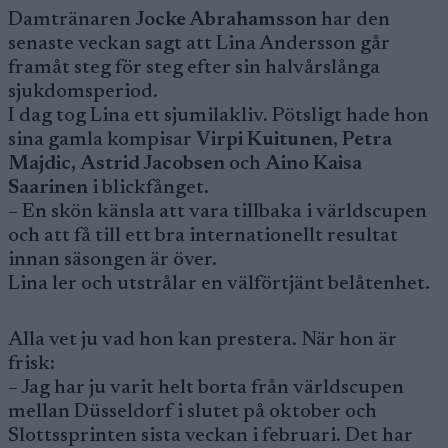
Damtränaren
Jocke Abrahamsson
har den
senaste veckan sagt att Lina Andersson går
framåt steg för steg efter sin halvårslånga
sjukdomsperiod.
I dag tog Lina ett sjumilakliv. Pötsligt hade hon
sina gamla kompisar
Virpi Kuitunen
,
Petra
Majdic,
Astrid Jacobsen
och
Aino Kaisa
Saarinen
i blickfånget.
– En skön känsla att vara tillbaka i världscupen
och att få till ett bra internationellt resultat
innan säsongen är över.
Lina ler och utstrålar en välförtjänt belåtenhet.
Alla vet ju vad hon kan prestera. När hon är
frisk:
– Jag har ju varit helt borta från världscupen
mellan Düsseldorf i slutet på oktober och
Slottssprinten sista veckan i februari. Det har