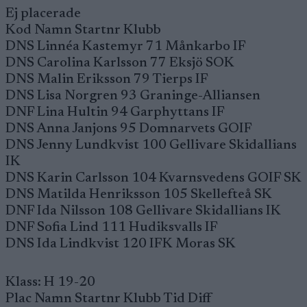
Ej placerade
Kod Namn Startnr Klubb
DNS Linnéa Kastemyr 71 Månkarbo IF
DNS Carolina Karlsson 77 Eksjö SOK
DNS Malin Eriksson 79 Tierps IF
DNS Lisa Norgren 93 Graninge-Alliansen
DNF Lina Hultin 94 Garphyttans IF
DNS Anna Janjons 95 Domnarvets GOIF
DNS Jenny Lundkvist 100 Gellivare Skidallians
IK
DNS Karin Carlsson 104 Kvarnsvedens GOIF SK
DNS Matilda Henriksson 105 Skellefteå SK
DNF Ida Nilsson 108 Gellivare Skidallians IK
DNF Sofia Lind 111 Hudiksvalls IF
DNS Ida Lindkvist 120 IFK Moras SK
Klass: H 19-20
Plac Namn Startnr Klubb Tid Diff