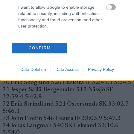
4:26.3
I want to allow Google to enable storage
65 Johan Holmqvist 519 IFK Arvidsjaur Skidor
related to security, including authentication
31:45.0 4:28.4
functionality and fraud prevention, and other
66 Martin Bergqvist 523 Ekshärads SF 31:57.2
user protection.
4:40.6
67 Anton Svensson 570 Åsarna IK 32:03.6
4:47.0
CONFIRM
68 Joakim Eriksson 562 Tierps IF 32:18.7
5:02.1
69 Isak Landström 555 IFK Umeå 32:21.2
Data Deletion
Data Access
Privacy Policy
5:04.6
70 Erik Skoglund 526 Lucksta IF 32:41.1 5:24.5
71 Jesper Säilä-Bergemalm 512 Nässjö SF
32:59.4 5:42.8
72 Erik Strindlund 521 Östersunds SK 33:02.7
5:46.1
73 John Flodin 546 Hestra IF 33:03.9 5:47.3
74 Jonas Langman 540 SK Leksand 33:10.6
5:54.0