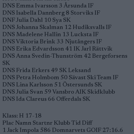
DNS Emma Ivarsson 3 Årsunda IF
DNS Isabella Dannberg 8 Storviks IF
DNF Julia Dahl 10 Sya SK
DNS Johanna Skalman 12 Hudiksvalls IF
DNS Madelene Hallin 13 Lucksta IF
DNS Viktoria Brink 33 Njutångers IF
DNS Erika Edvardsson 41 IK Jarl Rättvik
DNS Anna Svedin-Thunström 42 Bergeforsens
SK
DNS Frida Erkers 49 SK Leksand
DNS Petra Holmbom 50 Sävast Ski Team IF
DNS Lina Karlsson 51 Östersunds SK
DNS Julia Svan 59 Vansbro AIK Skidklubb
DNS Ida Clareus 66 Offerdals SK
Klass: H 17-18
Plac Namn Startnr Klubb Tid Diff
1 Jack Impola 586 Domnarvets GOIF 27:16.6