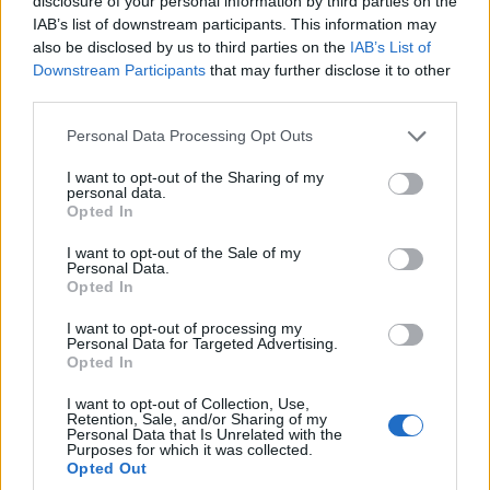
disclosure of your personal information by third parties on the
42 Erik Stark 534 Nordingrå SK 30:15.8 2:59.2
IAB’s list of downstream participants. This information may
43 Adam Thorman 529 IK Hakarpspojkarna
also be disclosed by us to third parties on the
IAB’s List of
Downstream Participants
that may further disclose it to other
30:15.9 2:59.3
third parties.
44 Jesper Nelin 549 Hestra IF 30:17.3 3:00.7
45 Johan Häggström 594 Kalix SK 30:18.6
Please note that this website/app uses one or more Google
Personal Data Processing Opt Outs
3:02.0
services and may gather and store information including but
not limited to your visit or usage behaviour. You may click to
I want to opt-out of the Sharing of my
46 Niclas Eriksson 518 Kramfors-Alliansen
personal data.
grant or deny consent to Google and its third-party tags to
30:25.2 3:08.6
Opted In
use your data for below specified purposes in below Google
47 Anton Olofsson 543 Malmbergets AIF
consent section.
I want to opt-out of the Sale of my
30:40.6 3:24.0
Personal Data.
48 Carl Engström 544 OK Landehof 30:45.7
Opted In
3:29.1
I want to opt-out of processing my
49 Viktor Hansson 557 Garphyttans IF 30:55.5
Personal Data for Targeted Advertising.
3:38.9
Opted In
50 Harald Kempe 574 Tynderö IK 30:57.5
I want to opt-out of Collection, Use,
3:40.9
Retention, Sale, and/or Sharing of my
Personal Data that Is Unrelated with the
51 Viktor Forsblom 550 Falu IK 30:59.0 3:42.4
Purposes for which it was collected.
52 Gustav Larsson 561 Hudiksvalls IF 31:05.0
Opted Out