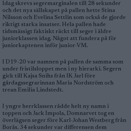
Idag skrevs segermarginalen till 28 sekunder
och det nya sällskapet på pallen hette Stina
Nilsson och Evelina Settlin som också de gjorde
riktigt starka insatser. Hela pallen hade
tidsmässigt faktiskt räckt till seger i äldre
juniorklassen idag. Något att fundera på för
juniorkaptenen inför junior-VM.
I D19-20 var namnen på pallen de samma som
under fristilsloppet men i ny hierarki. Segern
gick till Kajsa Snihs från IK Jarl före
gårdagssegrarinnan Maria Nordström och
trean Emilia Lindstedt.
I yngre herrklassen rådde helt ny namn i
toppen och Jack Impola, Domnarvet tog en
överlägsen seger före Karl-Johan Westberg från
Borås. 34 sekunder var differensen dem