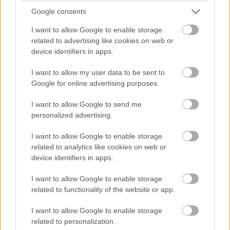
3:48.4
Google consents
53 Victor Olsson 580 Hudiksvalls IF 31:06.2
3:49.6
I want to allow Google to enable storage
54 Pål Forsberg 535 Alnö SK 31:06.9 3:50.3
related to advertising like cookies on web or
55 Olle Lindfors 568 Norbergs SK 31:07.9
device identifiers in apps.
3:51.3
I want to allow my user data to be sent to
56 Johan Byström 524 Täfteå IK 31:10.4 3:53.8
Google for online advertising purposes.
57 Ludvig Nordqvist 516 Sya SK 31:16.6 4:00.0
58 Alexander Engström 569 Nätra SK 31:18.0
I want to allow Google to send me
4:01.4
personalized advertising.
59 Pierre Ohlson 537 Filipstads SF 31:26.0
I want to allow Google to enable storage
4:09.4
related to analytics like cookies on web or
60 Samuel Lindehag 531 Strömnäs GIF 31:26.5
device identifiers in apps.
4:09.9
61 Per Gunnarsson 576 Lycksele IF 31:29.3
I want to allow Google to enable storage
4:12.7
related to functionality of the website or app.
62 Jesper Arnesson 573 Idre SK 31:30.9 4:14.3
I want to allow Google to enable storage
63 Albin Jonsson 547 Högbo GIF 31:37.4 4:20.8
related to personalization.
64 Jimmy Seger 572 Sundbybergs IK 31:42.9