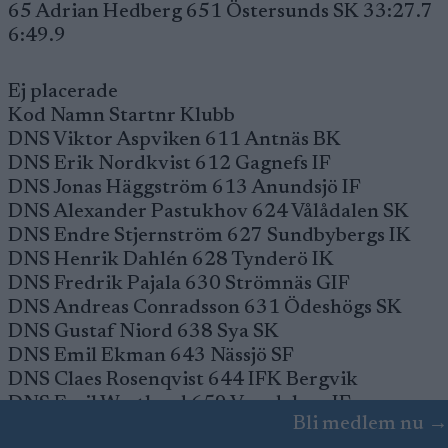
65 Adrian Hedberg 651 Östersunds SK 33:27.7
6:49.9
Ej placerade
Kod Namn Startnr Klubb
DNS Viktor Aspviken 611 Antnäs BK
DNS Erik Nordkvist 612 Gagnefs IF
DNS Jonas Häggström 613 Anundsjö IF
DNS Alexander Pastukhov 624 Vålådalen SK
DNS Endre Stjernström 627 Sundbybergs IK
DNS Henrik Dahlén 628 Tynderö IK
DNS Fredrik Pajala 630 Strömnäs GIF
DNS Andreas Conradsson 631 Ödeshögs SK
DNS Gustaf Niord 638 Sya SK
DNS Emil Ekman 643 Nässjö SF
DNS Claes Rosenqvist 644 IFK Bergvik
DNS Emil Westlund 659 Vemdalens IF
Bli medlem nu →
DNS Richard Burland 660 Bergeforsens SK