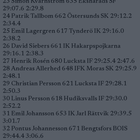
23 Simon Kvarnström 635 Ekshärads SF
29:07.6 2:29.8
24 Patrik Tallbom 662 Östersunds SK 29:12.2
2:34.4
25 Emil Lagergren 617 Tynderö IK 29:16.0
2:38.2
26 David Siebers 661 IK Hakarpspojkarna
29:16.1 2:38.3
27 Henrik Rosén 680 Lucksta IF 29:25.4 2:47.6
28 Andreas Allerhed 648 IFK Moras SK 29:25.9
2:48.1
29 Christian Persson 621 Lucksta IF 29:28.1
2:50.3
30 Linus Persson 618 Hudiksvalls IF 29:30.0
2:52.2
31 Emil Johansson 653 IK Jarl Rättvik 29:39.5
3:01.7
32 Pontus Johannesson 671 Bengtsfors BOIS
29:44.4 3:06.6