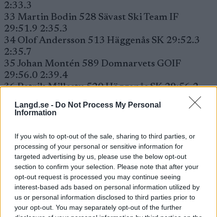
2:33.3
33 Martin Bodin 528 Sävast Ski Team IF
29:51.9 2:35.3
34 Olof Andersson 513 Häggenås SK 29:52.3
2:35.7
35 Johan Montén 589 Domnarvets GOIF
29:56.0 2:39.4
36 Patrik Millestu 520 Häggenås SK 29:56.2
2:39.6
Langd.se -
Do Not Process My Personal
37 David Sjögren 556 Töcksfors IF 30:07.9
Information
2:51.3
38 Anthony Sorsa 538 Gellivare Skidallians IK
If you wish to opt-out of the sale, sharing to third parties, or
30:08.2 2:51.6
processing of your personal or sensitive information for
39 Daniel Holmgren 539 IFK Umeå 30:08.5
targeted advertising by us, please use the below opt-out
section to confirm your selection. Please note that after your
2:51.9
opt-out request is processed you may continue seeing
40 Viktor Brännmark 583 Älvsby IF SK 30:10.0
interest-based ads based on personal information utilized by
2:53.4
us or personal information disclosed to third parties prior to
41 Henrik Casserlund 552 Månkarbo IF
your opt-out. You may separately opt-out of the further
30:13.1 2:56.5