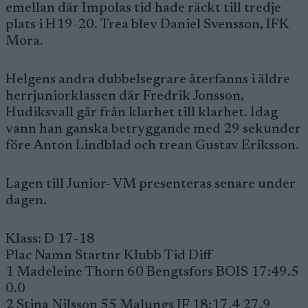
emellan där Impolas tid hade räckt till tredje
plats i H19-20. Trea blev Daniel Svensson, IFK
Mora.
Helgens andra dubbelsegrare återfanns i äldre
herrjuniorklassen där Fredrik Jonsson,
Hudiksvall går från klarhet till klarhet. Idag
vann han ganska betryggande med 29 sekunder
före Anton Lindblad och trean Gustav Eriksson.
Lagen till Junior- VM presenteras senare under
dagen.
Klass: D 17-18
Plac Namn Startnr Klubb Tid Diff
1 Madeleine Thorn 60 Bengtsfors BOIS 17:49.5
0.0
2 Stina Nilsson 55 Malungs IF 18:17.4 27.9