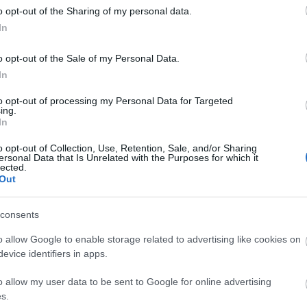
o opt-out of the Sharing of my personal data.
 med fjällorienteringstävlingarna Icebug 24 och Ic
In
ämnda tävlingen är en traditionell tvådagarstävl
er dag. Icebug 24 är en 24 timmars s.k. rogainetäv
o opt-out of the Sale of my Personal Data.
 visst antal poäng, och det således gäller att samla
In
rna har lockat ca 55 st tvåmannalag och vädergud
to opt-out of processing my Personal Data for Targeted
ing.
In
o opt-out of Collection, Use, Retention, Sale, and/or Sharing
ersonal Data that Is Unrelated with the Purposes for which it
 fjolårssegrarna FJS, med Johan Hasselmark och Dan
lected.
Out
vers, Henrik Enberg och Arvid Björkrot, på 44 poä
JS, med Niklas Levinson och Martin Sahlmén, på 41 
consents
ger, genom IKSU Multisport/Överkalix, Andreas S
oäng, en poäng före estniska AR Team Vaude på 
o allow Google to enable storage related to advertising like cookies on
evice identifiers in apps.
es FF, Moa Larsson and Linnéa Olofsson, på 31 p
o allow my user data to be sent to Google for online advertising
s.