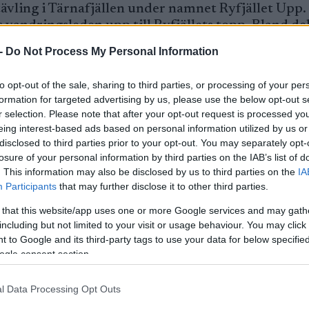
vling i Tärnafjällen under namnet Ryfjället Upp
vandringsleden upp till Ryfjällets topp. Bland de
rtare och vanliga motionärer.
-
Do Not Process My Personal Information
llefteå SK:s seniorer Tor Larsson och Joakim Jonsso
en barnsben, tog sig upp på imponerande 38 minute
to opt-out of the sale, sharing to third parties, or processing of your per
formation for targeted advertising by us, please use the below opt-out s
r selection. Please note that after your opt-out request is processed y
eing interest-based ads based on personal information utilized by us or
n placerade sig på tredje respektive femte plats,
disclosed to third parties prior to your opt-out. You may separately opt-
le umeåkaren och vallaren Peter Edén tog sig in p
losure of your personal information by third parties on the IAB’s list of
. This information may also be disclosed by us to third parties on the
IA
avelin en säker seger före multisportaren och lä
Participants
that may further disclose it to other third parties.
5 minuter hade räckt till en fjärde plats i herrkl
 that this website/app uses one or more Google services and may gath
including but not limited to your visit or usage behaviour. You may click 
 to Google and its third-party tags to use your data for below specifi
ogle consent section.
att intresset för motbackelöp ökar i Sverige, en
igare än löpteknik, vilket borde attrahera en hel 
l Data Processing Opt Outs