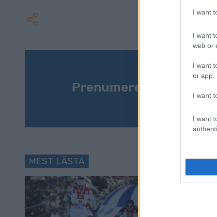
I want 
I want t
web or d
I want t
or app.
Prenumerera på vårt n
I want t
I want t
authenti
MEST LÄSTA