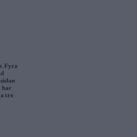
. Fyra
nd
rsidan
m har
a tre