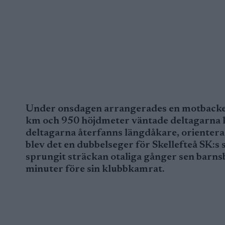
Under onsdagen arrangerades en motbacketä
km och 950 höjdmeter väntade deltagarna lä
deltagarna återfanns längdåkare, orientera
blev det en dubbelseger för Skellefteå SK:s
sprungit sträckan otaliga gånger sen barns
minuter före sin klubbkamrat.