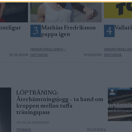
ontfigur
Mathias Fredriksson
Vallati
3
4
pappa igen
HEMARTIKKELARKIV -
HEMARTIKKELARK
12.02.2008
HISTORISK
19.09.2010
HISTORISK
LÖPTRÄNING:
Återhämtningsjogg – ta hand om
kroppen mellan tuffa
träningspass
AV MAJA ERIKSSON
TRÄNING
30.07.2026