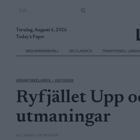
Skip
Sök
to
efter:
content
Torsdag, Augusti 6, 2026
Today's Paper
MEDLEMSINNEHÅLL
SKI CLASSICS
TRADITIONELL LÄNG
HEMARTIKKELARKIV – HISTORISK
Ryfjället Upp o
utmaningar
• 04.08.2008
AV LANGD