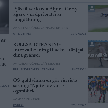
Pjäxtillverkaren Alpina får ny
ägare – nedprioriterar
längdåkning
AV ADÉLA ROČÁRKOVÁ/MAJA ERIKSSON
UTRUSTNING
30.07.2026
ler
RULLSKIDTRÄNING:
Intervallträning i backe – tänj på
dina gränser
Ett
AV ADÉLA ROČÁRKOVÁ/BEZKY.NET
 IK.
RULLSKIDTRÄNING
|
TRÄNING
29.07.2026
OS-guldvinnaren gör sin sista
säsong: ”Njuter av varje
07.2026
ögonblick”
AV MAJA ERIKSSON
ÖVRIGT
|
29.07.2026