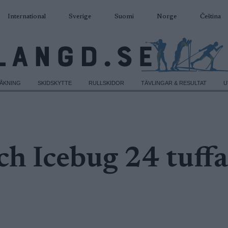
International
Sverige
Suomi
Norge
Čeština
DÅKNING
SKIDSKYTTE
RULLSKIDOR
TÄVLINGAR & RESULTAT
U
ch Icebug 24 tuffa