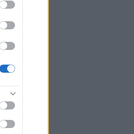
ebug
ing med
ling
arna har
iel
ng. På
poäng.
trandh
37 poäng
oäng.