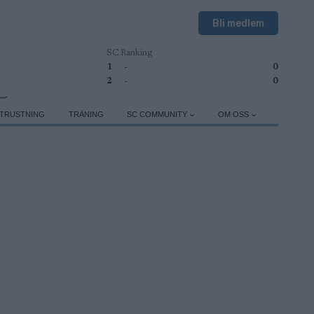
Bli medlem
SC Ranking
1
-
0
2
-
0
TRUSTNING
TRÄNING
SC COMMUNITY
OM OSS