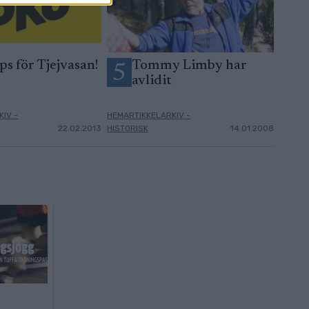
ps för Tjejvasan!
Tommy Limby har
5
avlidit
IV -
HEMARTIKKELARKIV -
22.02.2013
HISTORISK
14.01.2008