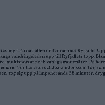
vling i Tärnafjällen under namnet Ryfjället Upp
ngs vandringsleden upp till Ryfjällets topp. Bla
re, multisportare och vanliga motionärer. På her
 seniorer Tor Larsson och Joakim Jonsson. Tor, so
ben, tog sig upp på imponerande 38 minuter, dryg