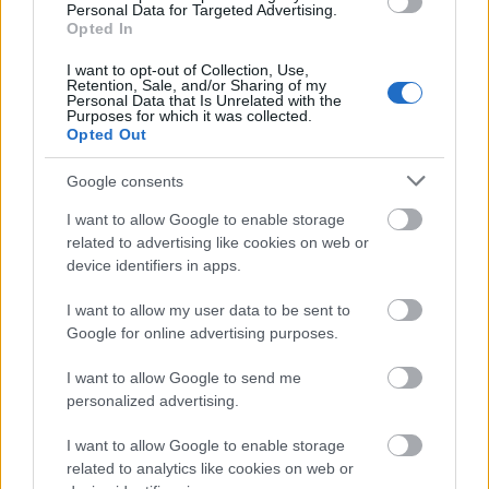
Personal Data for Targeted Advertising.
Opted In
I want to opt-out of Collection, Use,
Retention, Sale, and/or Sharing of my
Personal Data that Is Unrelated with the
MEST LÄSTA
Purposes for which it was collected.
Opted Out
Google consents
I want to allow Google to enable storage
Visdo
Trivs
Mathi
Vallat
Tomm
1
2
3
4
5
related to advertising like cookies on web or
mstan
som
as
ips
y
device identifiers in apps.
d
frontf
Fredri
för
Limby
ställe
igur
ksson
Tjejva
har
I want to allow my user data to be sent to
r till
pappa
san!
avlidi
Google for online advertising purposes.
det
igen
t
för
I want to allow Google to send me
Anna
personalized advertising.
Haag
på
I want to allow Google to enable storage
SM...
related to analytics like cookies on web or