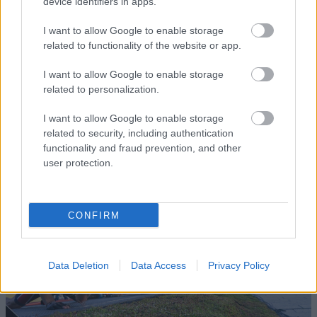
device identifiers in apps.
HEMARTI
HEMARTI
HEMARTI
HEMARTI
HEMARTI
KKELARK
KKELARK
KKELARK
KKELARK
KKELARK
I want to allow Google to enable storage
IV -
28.0
IV -
12.0
IV -
19.0
IV -
22.0
IV -
14.0
related to functionality of the website or app.
HISTORI
1.20
HISTORI
2.20
HISTORI
9.20
HISTORI
2.20
HISTORI
1.20
SK
09
SK
08
SK
10
SK
13
SK
08
I want to allow Google to enable storage
related to personalization.
FLER ARTIKLAR
I want to allow Google to enable storage
related to security, including authentication
functionality and fraud prevention, and other
user protection.
CONFIRM
Data Deletion
Data Access
Privacy Policy