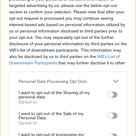
Idre, säger Ola Strand.
targeted advertising by us, please use the below opt-out
Det snöade hela fredagen ganska mycket över
section to confirm your selection. Please note that after your
fjällen i norra Dalarna och det är varning för
opt-out request is processed you may continue seeing
mera snö under söndagen. Så om du bor i
interest-based ads based on personal information utilized by
närheten är det dags att plocka fram laggarna,
us or personal information disclosed to third parties prior to
valla och göra allt klart inför säsongens första
your opt-out. You may separately opt-out of the further
disclosure of your personal information by third parties on the
skidtur.
IAB’s list of downstream participants. This information may
Kanske kommer den i helgen…
also be disclosed by us to third parties on the
IAB’s List of
Downstream Participants
that may further disclose it to other
third parties.
Please note that this website/app uses one or more Google
Personal Data Processing Opt Outs
services and may gather and store information including but
not limited to your visit or usage behaviour. You may click to
I want to opt-out of the Sharing of my
personal data.
grant or deny consent to Google and its third-party tags to
Opted In
use your data for below specified purposes in below Google
Prenumerera på vårt nyhetsbrev
consent section.
I want to opt-out of the Sale of my
Personal Data.
Opted In
Prenumerera
I want to opt-out of processing my