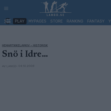
Skip
to
content
PLAY
MYPAGES
STORE
RANKING
FANTASY
HEMARTIKKELARKIV – HISTORISK
Snö i Idre…
• 04.10.2008
AV LANGD