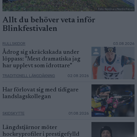
Foto: Nordnes/NordicFocus
Allt du behöver veta inför
Blinkfestivalen
RULLSKIDOR
03.08.2026
Ådrog sig skräckskada under
löppass: ”Mest dramatiska jag
har upplevt som idrottare”
TRADITIONELL LÄNGDÅKNING
02.08.2026
Har förlovat sig med tidigare
landslagskollegan
SKIDSKYTTE
01.08.2026
Längdstjärnor möter
hockeyprofiler i prestigefylld