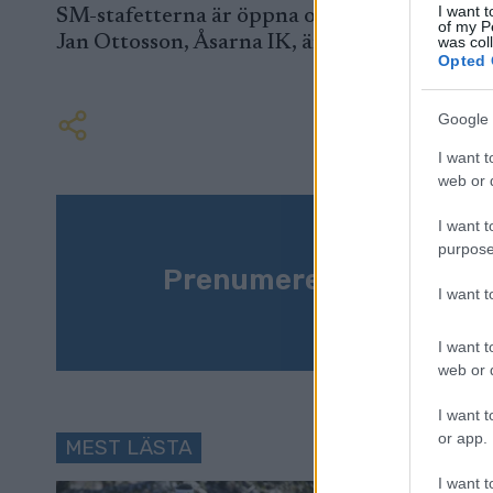
I want t
SM-stafetterna är öppna och kan bli veckans
of my P
Jan Ottosson, Åsarna IK, är tidernas SM-sta
was col
Opted 
Google 
I want t
web or d
I want t
purpose
Prenumerera på vårt n
I want 
I want t
web or d
I want t
or app.
MEST LÄSTA
I want t