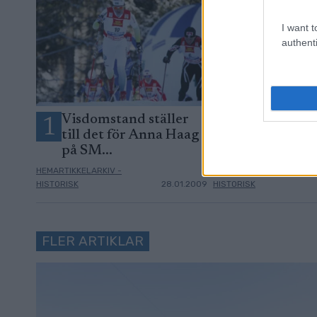
I want t
authenti
Visdomstand ställer
Trivs som fr
1
2
till det för Anna Haag
på SM...
HEMARTIKKELARKIV -
HEMARTIKKELARKIV -
HISTORISK
28.01.2009
HISTORISK
FLER ARTIKLAR