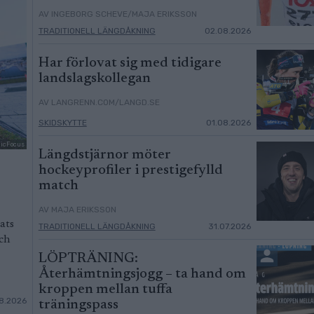
AV INGEBORG SCHEVE/MAJA ERIKSSON
TRADITIONELL LÄNGDÅKNING
02.08.2026
Har förlovat sig med tidigare
landslagskollegan
AV LANGRENN.COM/LANGD.SE
SKIDSKYTTE
01.08.2026
dicFocus
Längdstjärnor möter
hockeyprofiler i prestigefylld
match
AV MAJA ERIKSSON
ats
TRADITIONELL LÄNGDÅKNING
31.07.2026
och
LÖPTRÄNING:
Återhämtningsjogg – ta hand om
kroppen mellan tuffa
8.2026
träningspass