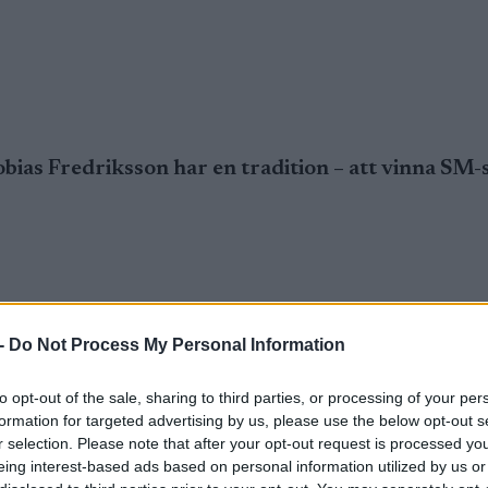
as Fredriksson har en tradition – att vinna SM-s
s Fredriksson har en tradition – att vinna SM-st
-
Do Not Process My Personal Information
to opt-out of the sale, sharing to third parties, or processing of your per
kollenkungen Anders Södergren lämnade
formation for targeted advertising by us, please use the below opt-out s
 tidigt på måndagsmorgonen.
r selection. Please note that after your opt-out request is processed y
eing interest-based ads based on personal information utilized by us or
io. Men tyvärr missade vi totalt med skidorna både