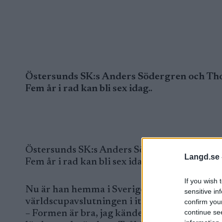
Östersunds SK:s Anders Södergren och Thobi
Fem år i rad kan bli sex idag..
Östersunds SK:s Anders Södergren och Thobia
Langd.se 
Fem år i rad kan bli sex idag..
If you wish 
Nu är han hemma i Sverige – igen! Holmen
sensitive in
världscupavslutningen i italienska Bormio
confirm you
continue se
– Formen är bra, jag kände mig stark i Borm