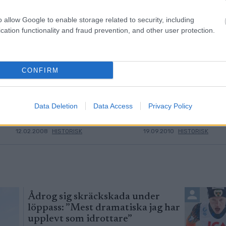
o allow Google to enable storage related to security, including
cation functionality and fraud prevention, and other user protection.
CONFIRM
ontfigur
Mathias Fredriksson
Vallati
3
4
pappa igen
Data Deletion
Data Access
Privacy Policy
HEMARTIKKELARKIV -
HEMARTIKKELARK
12.02.2008
HISTORISK
19.09.2010
HISTORISK
Ådrog sig skräckskada under
löppass: ”Mest dramatiska jag har
upplevt som idrottare”