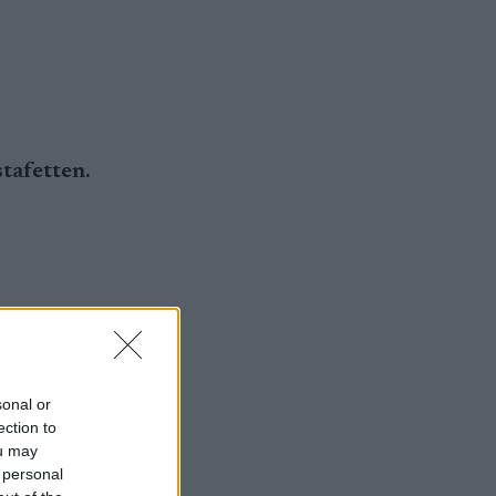
tafetten.
afetten.
sonal or
ection to
ou may
 personal
 i