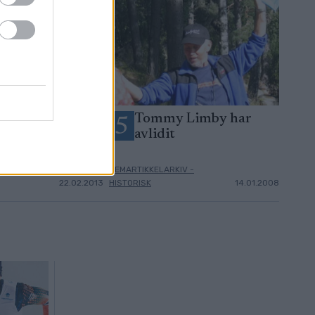
ps för Tjejvasan!
Tommy Limby har
5
avlidit
IV -
HEMARTIKKELARKIV -
22.02.2013
HISTORISK
14.01.2008