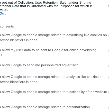
o opt-out of Collection, Use, Retention, Sale, and/or Sharing
 höjdpunkt i Falun-Borlänge.
ersonal Data that Is Unrelated with the Purposes for which it
fettkung. Han har varit med att vinna 10 gånger!
lected.
Out
consents
o allow Google to enable storage related to advertising like cookies on
evice identifiers in apps.
o allow my user data to be sent to Google for online advertising
s.
yhetsbrev
to allow Google to send me personalized advertising.
o allow Google to enable storage related to analytics like cookies on
evice identifiers in apps.
o allow Google to enable storage related to functionality of the website
o allow Google to enable storage related to personalization.