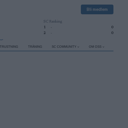
Bli medlem
SC Ranking
1
-
0
2
-
0
TRUSTNING
TRÄNING
SC COMMUNITY
OM OSS