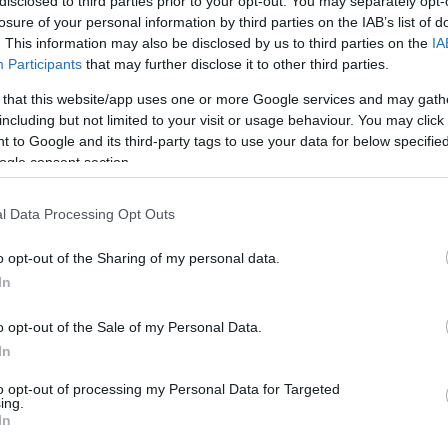
disclosed to third parties prior to your opt-out. You may separately opt-
losure of your personal information by third parties on the IAB’s list of
ska bli roligt och jag vinner gärna igen.
. This information may also be disclosed by us to third parties on the
IA
mtliga gånger har du åkt den andra sträckan. Blir d
Participants
that may further disclose it to other third parties.
 that this website/app uses one or more Google services and may gath
sta också…
including but not limited to your visit or usage behaviour. You may click 
lårets segrande trio: Mikael Ojala, Anders Söderg
 to Google and its third-party tags to use your data for below specifi
ogle consent section.
Björn Lind och Peter Larsson.
l Data Processing Opt Outs
e Gräfnings som två spjutspetsar.
yntesson och Fredrik Uusitalo…
o opt-out of the Sharing of my personal data.
Rikard Andreasson som ankare och stafetten kan bli
In
 Piteå Elit, IFK Tärendö och IFK Mora SK.
o opt-out of the Sale of my Personal Data.
 Maria Gräfnings. Piteå Lina Andersson, Susanne
In
, Sofia Bleckur och Eva Svensson blir det ett kano
to opt-out of processing my Personal Data for Targeted
ing.
tte Kalla. I laget finns redan Mia Eriksson och Fa
In