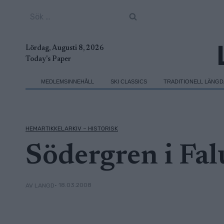
Skip
Sök
to
efter:
content
Lördag, Augusti 8, 2026
Today's Paper
MEDLEMSINNEHÅLL
SKI CLASSICS
TRADITIONELL LÄNG
HEMARTIKKELARKIV – HISTORISK
Södergren i Fal
• 18.03.2008
AV LANGD