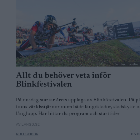
Foto: Nordnes/Nor
Allt du behöver veta inför
Blinkfestivalen
På onsdag startar årets upplaga av Blinkfestivalen. På pl
finns världsstjärnor inom både längdskidor, skidskytte 
långlopp. Här hittar du program och starttider.
AV LANGD.SE
RULLSKIDOR
03.0