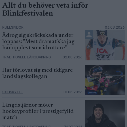
Allt du behöver veta inför
Blinkfestivalen
RULLSKIDOR
03.08.2026
Ådrog sig skräckskada under
löppass: ”Mest dramatiska jag
har upplevt som idrottare”
TRADITIONELL LÄNGDÅKNING
02.08.2026
Har förlovat sig med tidigare
landslagskollegan
SKIDSKYTTE
01.08.2026
Längdstjärnor möter
hockeyprofiler i prestigefylld
match
TRADITIONELL LÄNGDÅKNING
31.07.2026