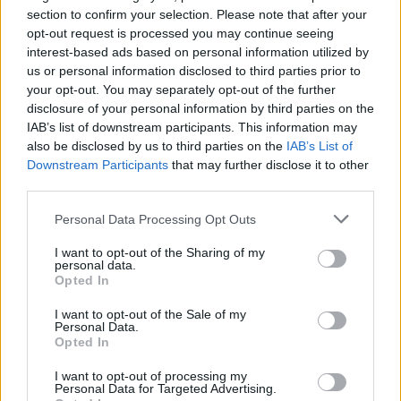
tävlingar vid varje tillfälle. Det tas alltid
section to confirm your selection. Please note that after your
hänsyn till vilka resultat som bedöms vara
opt-out request is processed you may continue seeing
mest relevanta för stundande uttagning. Vid
interest-based ads based on personal information utilized by
tillfällen där det står mellan en yngre och en
us or personal information disclosed to third parties prior to
äldre junior kan den äldre väljas före den
your opt-out. You may separately opt-out of the further
yngre, då yngre juniorer också har möjlighet
disclosure of your personal information by third parties on the
IAB’s list of downstream participants. This information may
till tävlande i Nordisk juniorlandskamp och
also be disclosed by us to third parties on the
IAB’s List of
EYOF (Europeiska ungdoms-OS).
Downstream Participants
that may further disclose it to other
third parties.
Kompletta uttagningskriterierna hittar du
här
.
Please note that this website/app uses one or more Google
Personal Data Processing Opt Outs
services and may gather and store information including but
not limited to your visit or usage behaviour. You may click to
I want to opt-out of the Sharing of my
Fokus på Ski Classics
personal data.
grant or deny consent to Google and its third-party tags to
Opted In
use your data for below specified purposes in below Google
Trots frustration över nederlaget har Myhlback
consent section.
I want to opt-out of the Sale of my
Personal Data.
ändå fokus på att tävla. I framtiden kommer
Opted In
han i stället att satsa på betydligt längre lopp än
10 km.
I want to opt-out of processing my
Personal Data for Targeted Advertising.