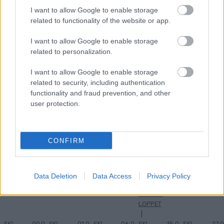
I want to allow Google to enable storage
related to functionality of the website or app.
MEST LÄSTA
I want to allow Google to enable storage
related to personalization.
I want to allow Google to enable storage
Myhl
Fick
Klar
Direk
Avslu
related to security, including authentication
1
2
3
4
5
back
beske
för
t från
tade
functionality and fraud prevention, and other
byter
d på
North
OS
karriä
user protection.
skidm
Insta
ugs
till
ren i
ärke...
gram
team
seger
april
– stod
–
i
– nu
CONFIRM
plötsl
efter
Skinn
antar
igt
succé
arlop
hon
utan
säson
pet
ny
Data Deletion
Data Access
Privacy Policy
team
g
utma
LÅNGLO
ning
PPVASA
LOPPET
|
SKI
09.0
SKI
01.0
SKI
06.0
SKI
15.0
SKI
27.0