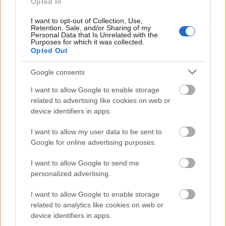
Opted In
– Jag kan inte sätta ord på det och jag kan inte
I want to opt-out of Collection, Use,
förstå det heller, berättar Myhback och
Retention, Sale, and/or Sharing of my
Personal Data that Is Unrelated with the
fortsätter:
Purposes for which it was collected.
Opted Out
– Jag ska köra resten av säsongen i Ski Classics
Google consents
och kommer fokusera på de stora loppen nu.
I want to allow Google to enable storage
related to advertising like cookies on web or
device identifiers in apps.
I want to allow my user data to be sent to
Google for online advertising purposes.
Prenumerera på vårt nyhetsbrev
I want to allow Google to send me
personalized advertising.
I want to allow Google to enable storage
Prenumerera
related to analytics like cookies on web or
device identifiers in apps.