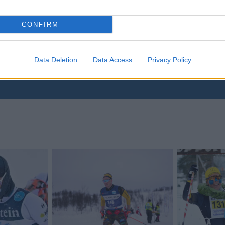
CONFIRM
yhetsbrev
Data Deletion
Data Access
Privacy Policy