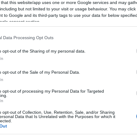
ala Ski Classics-cupen. Med diskvalificeringen kr
 that this website/app uses one or more Google services and may gath
including but not limited to your visit or usage behaviour. You may click 
 to Google and its third-party tags to use your data for below specifi
ogle consent section.
isk till juryns beslut:
l Data Processing Opt Outs
t det hänt något. Men nu när Max gör det, då blir 
 tröjan försvinner på grund av trams, säger han ti
o opt-out of the Sharing of my personal data.
In
o opt-out of the Sale of my Personal Data.
ådet, men det var en knuff. Det har hänt väldigt of
In
to opt-out of processing my Personal Data for Targeted
ing.
In
o opt-out of Collection, Use, Retention, Sale, and/or Sharing
 på flera punkter.
ersonal Data that Is Unrelated with the Purposes for which it
lected.
Out
lor när man blivit utknuffad från spåret och kämpar 