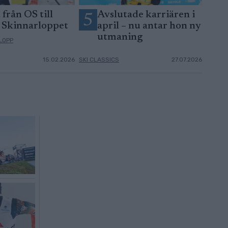
 från OS till
Avslutade karriären i
5
i Skinnarloppet
april – nu antar hon ny
utmaning
LOPP
15.02.2026
SKI CLASSICS
27.07.2026