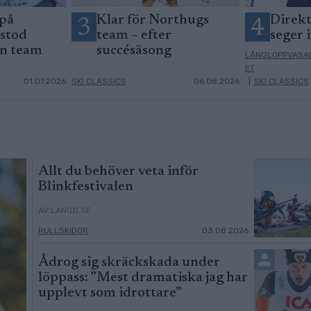
 på
Klar för Northugs
Direkt
3
4
 stod
team – efter
seger 
an team
succésäsong
LÅNGLOPPVASA
ET
01.07.2026
SKI CLASSICS
06.08.2026
|
SKI CLASSICS
Allt du behöver veta inför
Blinkfestivalen
AV LANGD.SE
RULLSKIDOR
03.08.2026
Ådrog sig skräckskada under
löppass: ”Mest dramatiska jag har
upplevt som idrottare”