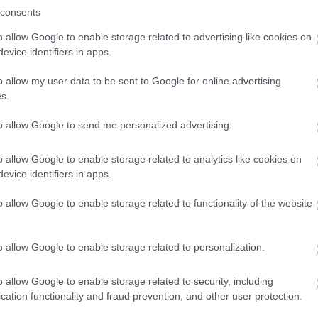
consents
o allow Google to enable storage related to advertising like cookies on
tade på alla kameravinklar innan beslutet togs.
evice identifiers in apps.
o allow my user data to be sent to Google for online advertising
ängliga bilder från TV, men de hade bara sett
s.
ser man det tydligt. Jag trodde att juryn skulle ha
to allow Google to send me personalized advertising.
eslutet till FIS om han anser sig orättvist behand
o allow Google to enable storage related to analytics like cookies on
evice identifiers in apps.
o allow Google to enable storage related to functionality of the website
ak hamnar i blåsväder för osportsligt beteende.
o allow Google to enable storage related to personalization.
nklitt ITT
o allow Google to enable storage related to security, including
cation functionality and fraud prevention, and other user protection.