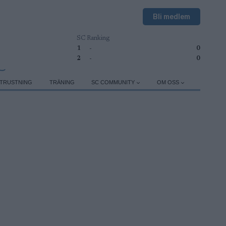
Bli medlem
SC Ranking
1
-
0
2
-
0
TRUSTNING
TRÄNING
SC COMMUNITY
OM OSS