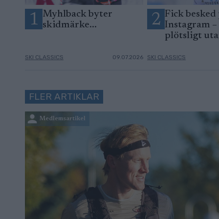
Myhlback byter
Fick besked
1
2
skidmärke...
Instagram –
plötsligt ut
SKI CLASSICS
09.07.2026
SKI CLASSICS
FLER ARTIKLAR
Medlemsartikel