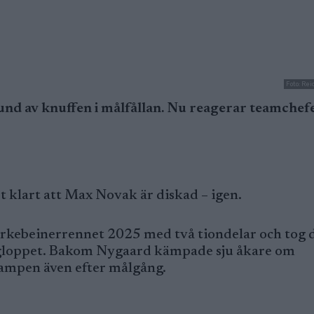
Foto: Re
nd av knuffen i målfållan. Nu reagerar teamchef
t klart att Max Novak är diskad – igen.
kebeinerrennet 2025 med två tiondelar och tog
långloppet. Bakom Nygaard kämpade sju åkare om
 kampen även efter målgång.