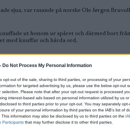
de sjua, var rasande på norske Ole Jørgen Bruvoll
nuffade ut honom ur spåret och därmed bort från 
t med knuffar och hårda ord.
ta svängen. Han säger att Novak var först och hade 
e sig, vilket ledde till kontakten.
-
Do Not Process My Personal Information
i Birkebeinerrennet
to opt-out of the sale, sharing to third parties, or processing of your per
formation for targeted advertising by us, please use the below opt-out s
r selection. Please note that after your opt-out request is processed y
Bauer ingår, valde att diskvalificera Novak – inte 
eing interest-based ads based on personal information utilized by us or
uppträdande i målområdet.
disclosed to third parties prior to your opt-out. You may separately opt-
losure of your personal information by third parties on the IAB’s list of
. This information may also be disclosed by us to third parties on the
IA
örd”
Participants
that may further disclose it to other third parties.