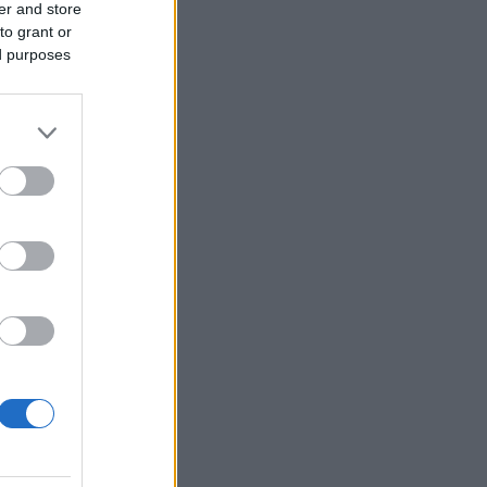
ossades
er and store
to grant or
ed purposes
han
ll NRK
ta, och
för att