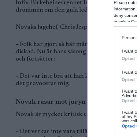
Inför Birkebeinerrennet ledde Novak den tot
Please note
information 
drömmen om den gula ledartröjan.
deny consent
in below Go
Novaks lagchef, Chris Jespersen, är starkt krit
Persona
– Folk har gjort så här många gånger utan at
diskad. Nu är hans säsong förstörd, den gula
I want t
och fortsätter:
Opted 
I want t
– Det var inte bra att han knuffade i målomr
Opted 
det provocerar mig.
I want 
Advertis
Opted 
Novak rasar mot juryn
I want t
Novak är mycket kritisk till juryns agerande
of my P
was col
Opted 
– Det verkar inte vara tillåtet att visa käns