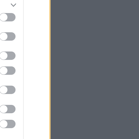
 bättre
lad.