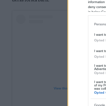
deras första barn.
information 
deny consent
in below Go
Persona
I want t
Opted 
I want t
Opted 
I want 
Advertis
Opted 
I want t
of my P
View this post on Instagram
was col
Opted 
Google 