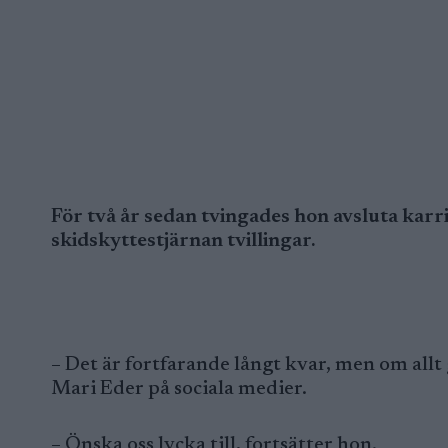
För två år sedan tvingades hon avsluta karr
skidskyttestjärnan tvillingar.
– Det är fortfarande långt kvar, men om allt g
Mari Eder på sociala medier.
– Önska oss lycka till, fortsätter hon.