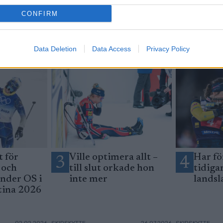
CONFIRM
Data Deletion
Data Access
Privacy Policy
 för
Ville optimera allt –
Har fö
3
4
 och
till slut orkade hon
tidiga
under OS i
inte mer
landsl
tina 2026
02.02.2026
SKIDSKYTTE
26.07.2026
SKIDSKYTTE