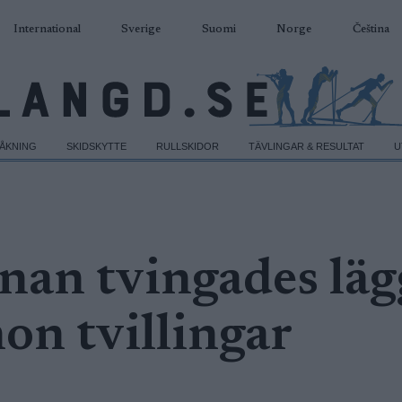
International
Sverige
Suomi
Norge
Čeština
DÅKNING
SKIDSKYTTE
RULLSKIDOR
TÄVLINGAR & RESULTAT
U
nan tvingades läg
hon tvillingar