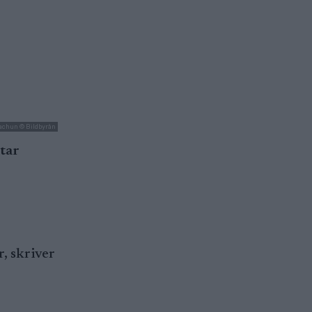
achun © Bildbyrån
ntar
r, skriver