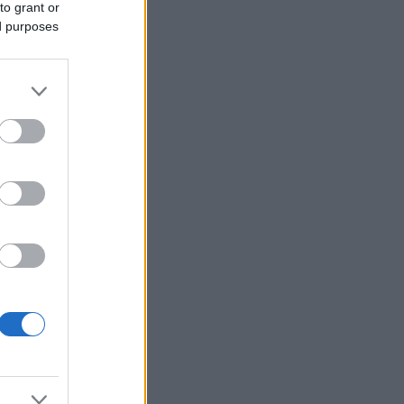
to grant or
ed purposes