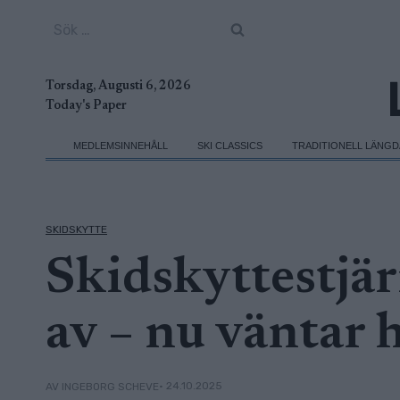
Skip
Sök
to
efter:
content
Torsdag, Augusti 6, 2026
Today's Paper
MEDLEMSINNEHÅLL
SKI CLASSICS
TRADITIONELL LÄNG
SKIDSKYTTE
Skidskyttestjär
av – nu väntar 
• 24.10.2025
AV INGEBORG SCHEVE