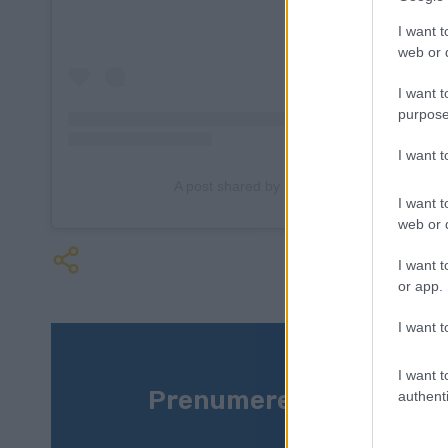
I want t
web or d
I want t
purpose
I want 
A post shared by Mari Eder
(@eder.ma
I want t
web or d
I want t
or app.
I want t
I want t
Prenumerera på vårt n
authenti