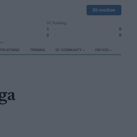
Bli medlem
SC Ranking
1
-
0
2
-
0
TRUSTNING
TRÄNING
SC COMMUNITY
OM OSS
ga