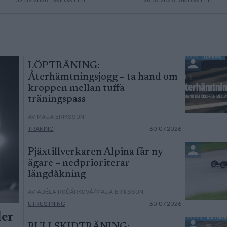
LÖPTRÄNING:
Återhämtningsjogg – ta hand om
kroppen mellan tuffa
träningspass
AV MAJA ERIKSSON
TRÄNING
30.07.2026
Pjäxtillverkaren Alpina får ny
ägare – nedprioriterar
längdåkning
AV ADÉLA ROČÁRKOVÁ/MAJA ERIKSSON
UTRUSTNING
30.07.2026
ler
RULLSKIDTRÄNING: