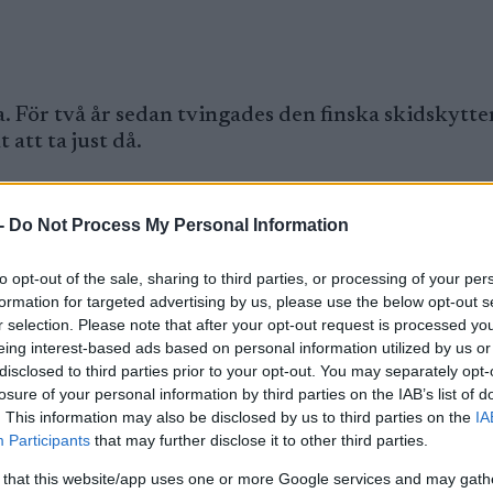
. För två år sedan tvingades den finska skidskytte
 att ta just då.
 350 världscuptävlingar hade 35-åringen förvisso bö
-
Do Not Process My Personal Information
arliga hjärtproblem gjorde att Eder fick lägga gevä
to opt-out of the sale, sharing to third parties, or processing of your per
formation for targeted advertising by us, please use the below opt-out s
ärtproblem
r selection. Please note that after your opt-out request is processed y
eing interest-based ads based on personal information utilized by us or
disclosed to third parties prior to your opt-out. You may separately opt-
mnade ett tomrum i tillvaron – en blandning av sa
losure of your personal information by third parties on the IAB’s list of
. This information may also be disclosed by us to third parties on the
IA
Participants
that may further disclose it to other third parties.
m bor i Österrike, har varit gifta i sju år. Tvillin
 that this website/app uses one or more Google services and may gath