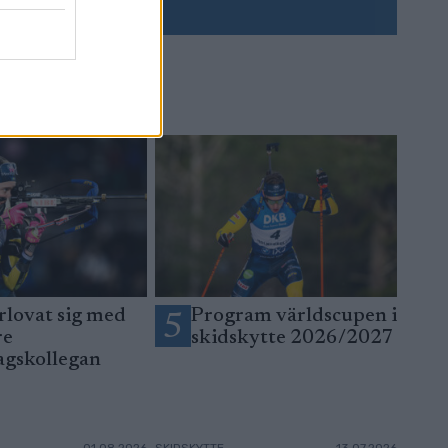
rlovat sig med
Program världscupen i
5
re
skidskytte 2026/2027
agskollegan
01.08.2026
SKIDSKYTTE
13.07.2026