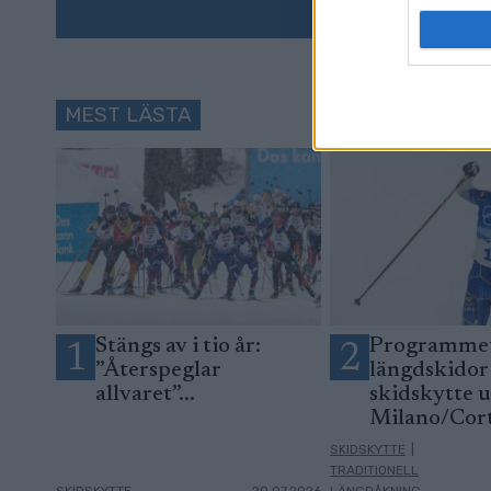
MEST LÄSTA
Stängs av i tio år:
Programmet
1
2
”Återspeglar
längdskidor
allvaret”...
skidskytte 
Milano/Cor
SKIDSKYTTE
|
TRADITIONELL
SKIDSKYTTE
20.07.2026
LÄNGDÅKNING