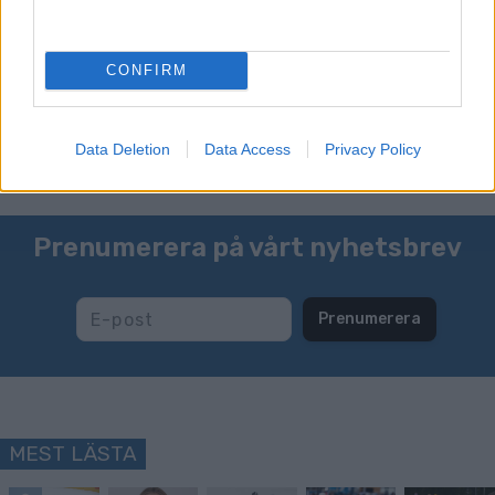
Två gånger fick Edvin Anger chansen att skära upp tårta
under VM i Trondheim. Blir det fler gånger?
Kanske till och med en totaltårta för andraplatsen i
CONFIRM
världscupen?
Foto: Maxim Thoré / BILDBYRÅN
Data Deletion
Data Access
Privacy Policy
Prenumerera på vårt nyhetsbrev
Prenumerera
MEST LÄSTA