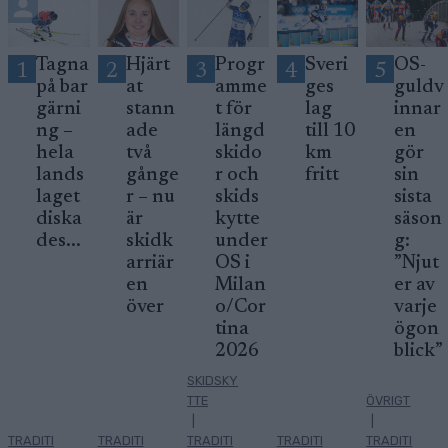
Tagna
Hjärt
Progr
Sveri
OS-
1
2
3
4
5
på bar
at
amme
ges
guldv
gärni
stann
t för
lag
innar
ng –
ade
längd
till 10
en
hela
två
skido
km
gör
lands
gånge
r och
fritt
sin
laget
r – nu
skids
sista
diska
är
kytte
säson
des...
skidk
under
g:
arriär
OS i
”Njut
en
Milan
er av
över
o/Cor
varje
tina
ögon
2026
blick”
SKIDSKY
TTE
ÖVRIGT
|
|
TRADITI
TRADITI
TRADITI
TRADITI
TRADITI