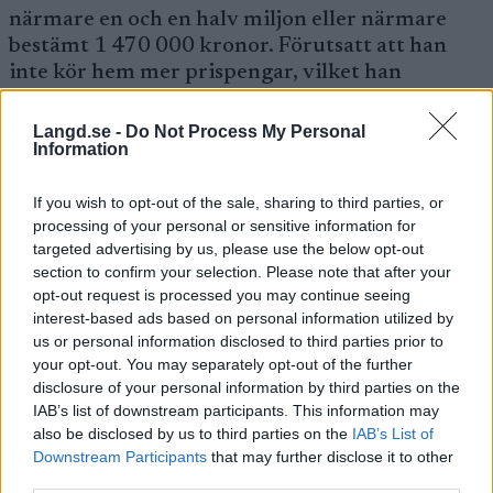
närmare en och en halv miljon eller närmare
bestämt 1 470 000 kronor. Förutsatt att han
inte kör hem mer prispengar, vilket han
förmodligen kommer att göra.
Langd.se -
Do Not Process My Personal
Information
SEK (≈ 1 CHF = 11,50
Placering
CHF
SEK)
If you wish to opt-out of the sale, sharing to third parties, or
processing of your personal or sensitive information for
CHF
targeted advertising by us, please use the below opt-out
1:a
SEK 172’500
15’000
section to confirm your selection. Please note that after your
opt-out request is processed you may continue seeing
interest-based ads based on personal information utilized by
CHF
2:a
SEK 115’000
us or personal information disclosed to third parties prior to
10’000
your opt-out. You may separately opt-out of the further
disclosure of your personal information by third parties on the
CHF
3:e
SEK 57’500
IAB’s list of downstream participants. This information may
5’000
also be disclosed by us to third parties on the
IAB’s List of
Downstream Participants
that may further disclose it to other
CHF
third parties.
4:e
SEK 49’450