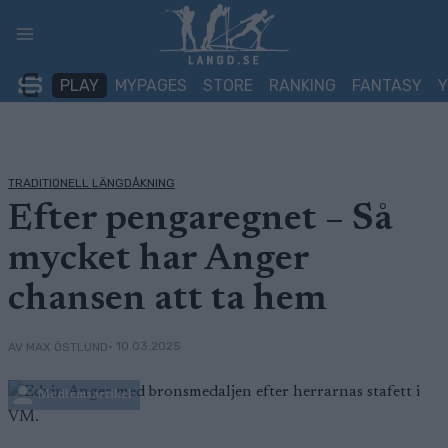
Skip
to
content
PLAY
MYPAGES
STORE
RANKING
FANTASY
TRADITIONELL LÄNGDÅKNING
Efter pengaregnet – Så
mycket har Anger
chansen att ta hem
• 10.03.2025
AV MAX ÖSTLUND
Medlemsartikel