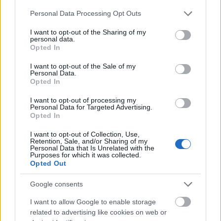
4’300
Please note that this website/app uses one or more Google
Personal Data Processing Opt Outs
services and may gather and store information including but
CHF
5:e
SEK 37’950
not limited to your visit or usage behaviour. You may click to
I want to opt-out of the Sharing of my
3’300
personal data.
grant or deny consent to Google and its third-party tags to
Opted In
use your data for below specified purposes in below Google
CHF
6:e
SEK 28’750
consent section.
I want to opt-out of the Sale of my
2’500
Personal Data.
Opted In
CHF
7:e
SEK 21’850
I want to opt-out of processing my
1’900
Personal Data for Targeted Advertising.
Opted In
CHF
8:e
SEK 18’400
I want to opt-out of Collection, Use,
1’600
Retention, Sale, and/or Sharing of my
Personal Data that Is Unrelated with the
Purposes for which it was collected.
CHF
9:e
SEK 17’250
Opted Out
1’500
Google consents
CHF
10:e
SEK 16’100
I want to allow Google to enable storage
1’400
related to advertising like cookies on web or