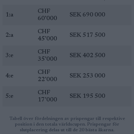
CHF
1:a
SEK 690 000
60’000
CHF
2:a
SEK 517 500
45’000
CHF
3:e
SEK 402 500
35’000
CHF
4:e
SEK 253 000
22’000
CHF
5:e
SEK 195 500
17’000
Tabell över fördelningen av prispengar till respektive
position i den totala världscupen. Prispengar för
slutplacering delas ut till de 20 bästa åkarna.