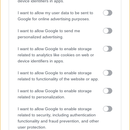
device identifiers in apps.
Fördelning över prispengar för individuella tävlingar.
I want to allow my user data to be sent to
Tabellen visar endast de tio främsta men prispengar delas
Google for online advertising purposes.
ut till de 20 bästa i varje lopp.
I want to allow Google to send me
personalized advertising.
Tre tävlingsorter återstår
I want to allow Google to enable storage
Kvar av världscupen återstår endast tre
related to analytics like cookies on web or
tävlingar. Oslo till helgen den 15-16 mars,
device identifiers in apps.
sprint i Tallinn onsdag den 19 mars samt
I want to allow Google to enable storage
världscupavslutningen i Lahti 20-22 mars. I
related to functionality of the website or app.
Lahti står både sprint och teamsprint på
schemat och nog finns det chans för Anger att
I want to allow Google to enable storage
köra in en slant även där.
related to personalization.
I want to allow Google to enable storage
Läs även:
Anger slagen igen: ”har inte fattat hur
related to security, including authentication
snabb han är”
functionality and fraud prevention, and other
user protection.