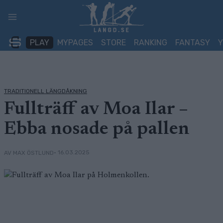
Skip
to
content
PLAY
MYPAGES
STORE
RANKING
FANTASY
TRADITIONELL LÄNGDÅKNING
Fullträff av Moa Ilar –
Ebba nosade på pallen
• 16.03.2025
AV MAX ÖSTLUND