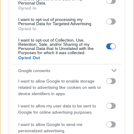
Personal Data.
Resultat, Holmenkollen 10 km,
Opted In
damer
I want to opt-out of processing my
Personal Data for Targeted Advertising.
Opted In
Moa Ilar
Heidi Weng
I want to opt-out of Collection, Use,
Retention, Sale, and/or Sharing of my
Victoria Carl
Personal Data that Is Unrelated with the
Purposes for which it was collected.
Ebba Andersson
Opted Out
Therese Johaug
Google consents
Kompletta resultat hittar du
HÄR
.
I want to allow Google to enable storage
related to advertising like cookies on web or
device identifiers in apps.
I want to allow my user data to be sent to
Google for online advertising purposes.
Prenumerera på vårt nyhetsbrev
I want to allow Google to send me
personalized advertising.