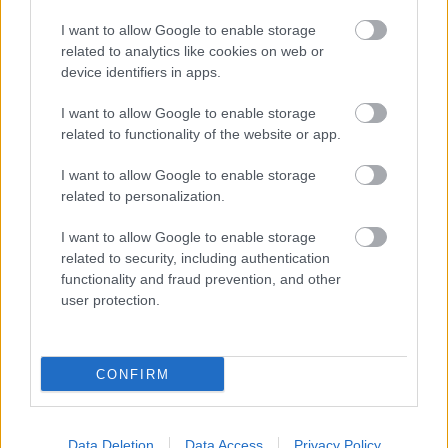
Prenumerera
I want to allow Google to enable storage
related to analytics like cookies on web or
device identifiers in apps.
I want to allow Google to enable storage
MEST LÄSTA
related to functionality of the website or app.
I want to allow Google to enable storage
related to personalization.
I want to allow Google to enable storage
Tagna
Hjärt
Progr
Sveri
OS-
1
2
3
4
5
related to security, including authentication
på bar
at
amme
ges
guldv
functionality and fraud prevention, and other
gärni
stann
t för
lag
innar
user protection.
ng –
ade
längd
till 10
en
hela
två
skido
km
gör
lands
gånge
r och
fritt
sin
laget
r – nu
skids
sista
CONFIRM
diska
är
kytte
säson
des...
skidk
under
g:
arriär
OS i
”Njut
Data Deletion
Data Access
Privacy Policy