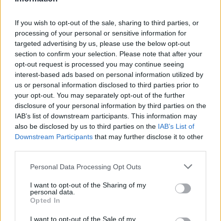
– Jag upplever att jag får till bra skidåkning men
If you wish to opt-out of the sale, sharing to third parties, or
sen var det en utmaning med föret. Dessutom
processing of your personal or sensitive information for
påverkade vinden lite i dag också. Det har varit
targeted advertising by us, please use the below opt-out
section to confirm your selection. Please note that after your
lite smålurigt, berättar Ebba Andersson för
opt-out request is processed you may continue seeing
Viaplay efter tävlingen.
interest-based ads based on personal information utilized by
us or personal information disclosed to third parties prior to
Sista åkare att utmana Ilar om segern var Heidi
your opt-out. You may separately opt-out of the further
disclosure of your personal information by third parties on the
Weng. Weng plockade hela sex sekunder, de
IAB’s list of downstream participants. This information may
sista 700 metrarna från Vansbrobördige Moa
also be disclosed by us to third parties on the
IAB’s List of
Ilar.
Downstream Participants
that may further disclose it to other
third parties.
Ebba Andersson slutade till sist på fjärde plats.
Please note that this website/app uses one or more Google
Personal Data Processing Opt Outs
Övriga svenskor: Emma Ribom 17, Maja
services and may gather and store information including but
Dahlqvist 21, Elina Rönnlund 38 och Märta
not limited to your visit or usage behaviour. You may click to
I want to opt-out of the Sharing of my
personal data.
Rosenberg 48.
grant or deny consent to Google and its third-party tags to
Opted In
use your data for below specified purposes in below Google
consent section.
I want to opt-out of the Sale of my