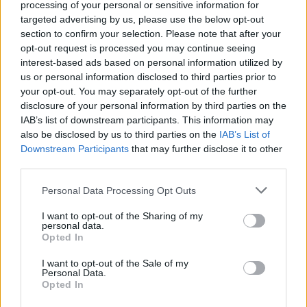
processing of your personal or sensitive information for
46 Daniel Rickardsson, + 37.1
targeted advertising by us, please use the below opt-out
56 Jerry Ahrlin, + 45.4
section to confirm your selection. Please note that after your
opt-out request is processed you may continue seeing
Idag delades det ut bonussekunder till de tre
interest-based ads based on personal information utilized by
us or personal information disclosed to third parties prior to
första i varje klass. 15 sekunder till ettan, 10
your opt-out. You may separately opt-out of the further
sekunder till tvåan och 5 sekunder till trean. I
disclosure of your personal information by third parties on the
morgon fortsätter touren med jaktstartslopp
IAB’s list of downstream participants. This information may
där dagens resultat ligger till grund för
also be disclosed by us to third parties on the
IAB’s List of
morgondagens startlista. Damerna kör 10 km
Downstream Participants
that may further disclose it to other
och herrarna 15 km i den fria tekniken.
third parties.
Please note that this website/app uses one or more Google
Personal Data Processing Opt Outs
Resultat damer
services and may gather and store information including but
not limited to your visit or usage behaviour. You may click to
I want to opt-out of the Sharing of my
personal data.
grant or deny consent to Google and its third-party tags to
Resultat herrar
Opted In
use your data for below specified purposes in below Google
consent section.
I want to opt-out of the Sale of my
Personal Data.
Opted In