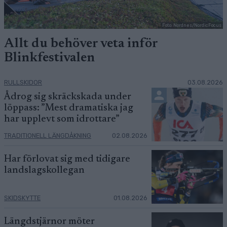
Foto: Nordnes/NordicFocus
Allt du behöver veta inför
Blinkfestivalen
RULLSKIDOR
03.08.2026
Ådrog sig skräckskada under
löppass: ”Mest dramatiska jag
har upplevt som idrottare”
TRADITIONELL LÄNGDÅKNING
02.08.2026
Har förlovat sig med tidigare
landslagskollegan
SKIDSKYTTE
01.08.2026
Längdstjärnor möter