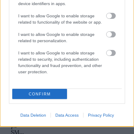
device identifiers in apps.
I want to allow Google to enable storage
related to functionality of the website or app.
I want to allow Google to enable storage
MEST LÄSTA
related to personalization.
I want to allow Google to enable storage
related to security, including authentication
functionality and fraud prevention, and other
Visdo
Trivs
Mathi
Vallat
Tomm
1
2
3
4
5
user protection.
mstan
som
as
ips
y
d
frontf
Fredri
för
Limby
ställe
igur
ksson
Tjejva
har
r till
pappa
san!
avlidi
CONFIRM
det
igen
t
för
Anna
Data Deletion
Data Access
Privacy Policy
Haag
på
SM...