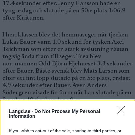
17.4 sekunder efter. Jenny Hansson hade en
tyngre dag och slutade på en 50:e plats 1:06.9
efter Kuitunen.
I herrklassen blev det hemmaseger när tjecken
Lukas Bauer vann 1.0 sekund för tysken Axel
Teichman som efter en stark avslutning nästan
tog sig ända fram till seger. Trea blev
norrmannen Odd-Björn Hjelmeset 3.3 sekunder
efter Bauer. Bäste svensk blev Mats Larson som
efter ett fint lopp slutade på en 5:e plats, endast
4.9 sekunder efter Bauer. Även Anders
Södergren visade fin form när han slutade på en
8:e plats 10.6 sekunder efter.
Langd.se -
Do Not Process My Personal
Information
Övriga svenskar:
17 Marcus Hellner, + 20.1
18 Mathias Fredriksson, + 20.2
If you wish to opt-out of the sale, sharing to third parties, or