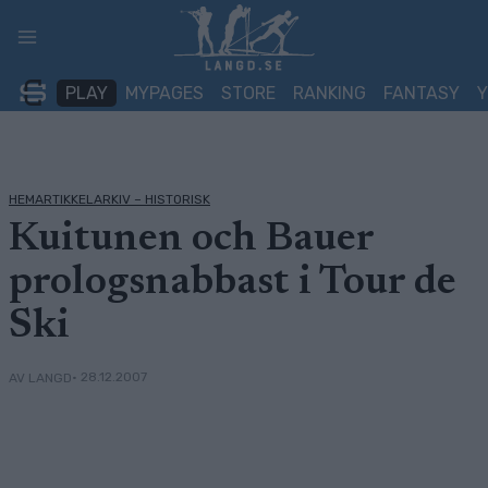
Skip
to
content
PLAY
MYPAGES
STORE
RANKING
FANTASY
HEMARTIKKELARKIV – HISTORISK
Kuitunen och Bauer
prologsnabbast i Tour de
Ski
• 28.12.2007
AV LANGD