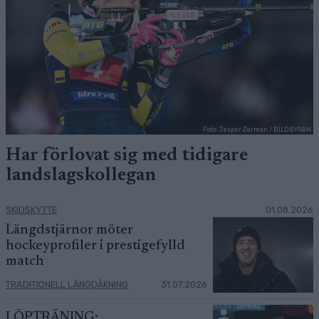
Foto: Jesper Zerman / BILDBYRÅN
Har förlovat sig med tidigare
landslagskollegan
SKIDSKYTTE
01.08.2026
Längdstjärnor möter
hockeyprofiler i prestigefylld
match
TRADITIONELL LÄNGDÅKNING
31.07.2026
LÖPTRÄNING: