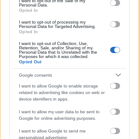
I want to opt-out of the Sale of my
det i Pragelato för drygt två år sedan.
Personal Data.
Opted In
– Det finns tecken som tyder på att Björn är på
rätt väg och det blir också spännande.
I want to opt-out of processing my
I det stora och hela förfogar Ola Rawald över ett
Personal Data for Targeted Advertising.
Opted In
sprintlandslag som bara övergås av Norge. I
tillägg till rutinerade mästare som Thobias
I want to opt-out of Collection, Use,
Fredriksson och Björn Lind finns numera också
Retention, Sale, and/or Sharing of my
Personal Data that Is Unrelated with the
möjliga mästare i framtiden i både Emil Jönsson
Purposes for which it was collected.
Opted Out
och U23-världsmästaren Robin Bryntesson.
Åkarna som vi träffade i Torsby uttryckte också
Google consents
stor glädje över att ha Ola Rawald tillbaka i
landslaget och flera av dom har hållit kontakten
I want to allow Google to enable storage
och använt Ola som bollplank också under tiden
related to advertising like cookies on web or
device identifiers in apps.
där han inte jobbet med landslaget.
I want to allow my user data to be sent to
Google for online advertising purposes.
I want to allow Google to send me
personalized advertising.