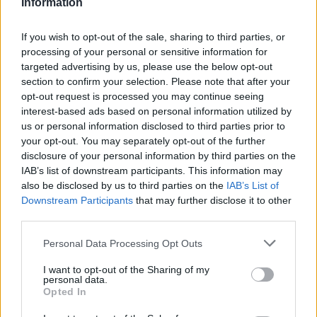
Information
– Som det är nu dominerar de norska och
nordiska åkarna så kraftigt att intresset för
If you wish to opt-out of the sale, sharing to third parties, or
klassisk sprint är betydligt mindre nere på
processing of your personal or sensitive information for
kontinenten än för fristilssprinterna.
targeted advertising by us, please use the below opt-out
section to confirm your selection. Please note that after your
opt-out request is processed you may continue seeing
Största VM-chansen i sprint
interest-based ads based on personal information utilized by
Nu kommer Ola Rawald att fungera i ett
us or personal information disclosed to third parties prior to
tränarteam där man inte har någon uppdelning
your opt-out. You may separately opt-out of the further
som tidigare med herr- och damtränare eller en
disclosure of your personal information by third parties on the
IAB’s list of downstream participants. This information may
ren sprinttränare.
also be disclosed by us to third parties on the
IAB’s List of
– Hittils ser det bra ut och det blir spännande.
Downstream Participants
that may further disclose it to other
Efter resultaten i vintras har vi ju faktisk de
third parties.
största medaljchanserna i VM i Liberec 2009 i
sprint. Emil Jönsson är kanske vårt största
Please note that this website/app uses one or more Google
Personal Data Processing Opt Outs
services and may gather and store information including but
medaljhopp där.
not limited to your visit or usage behaviour. You may click to
I want to opt-out of the Sharing of my
Ola hoppas givetvis också att den dubbla
personal data.
grant or deny consent to Google and its third-party tags to
olympiske mästaren Björn Lind kommer
Opted In
use your data for below specified purposes in below Google
tillbaka och vinner igen – precis som han gjorde
consent section.