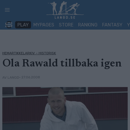
Skip
to
content
PLAY
MYPAGES
STORE
RANKING
FANTASY
HEMARTIKKELARKIV – HISTORISK
Ola Rawald tillbaka igen
• 27.06.2008
AV LANGD