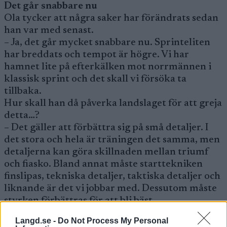
Det går snabbare nu
Ola tycker att några saker har förändrats sedan
han var med senast.
– Ja, det går mycket snabbare nu. Sprinteliten
har breddats och tempot är högre. Vi har
hamnet lite på efterkälken mot norrmännen i
klassisk sprint och det skall vi försöka ta
tillbaka.
Hur skall han då påverka landslaget för att greja
detta…?
– Det gäller att förbättra sig på små detaljer. I
det stora och hela är träningen det samma, men
detaljerna kan göra skillnaden mellan triumf
och fiasko. Bland annat måste starttekniken
finslipas, tekniska detaljer, taktiska detaljer och
liknande är det vi jobbar med. Dessutom måste
styrken förbättras för att bli bäst.
Ola funderar också på om klassisk sprint har
Langd.se -
Do Not Process My Personal
någon framtid i internationell längdåkning.