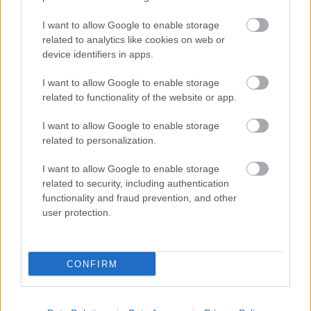
I want to allow Google to enable storage
related to analytics like cookies on web or
Prenumerera på vårt nyhetsbrev
device identifiers in apps.
I want to allow Google to enable storage
Prenumerera
related to functionality of the website or app.
I want to allow Google to enable storage
related to personalization.
I want to allow Google to enable storage
MEST LÄSTA
related to security, including authentication
functionality and fraud prevention, and other
user protection.
Visdo
Trivs
Mathi
Vallat
Tomm
1
2
3
4
5
mstan
som
as
ips
y
CONFIRM
d
frontf
Fredri
för
Limby
ställe
igur
ksson
Tjejva
har
r till
pappa
san!
avlidi