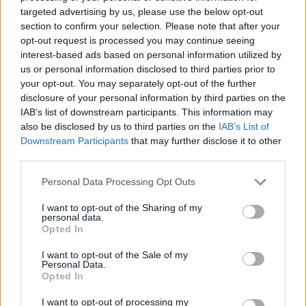
targeted advertising by us, please use the below opt-out
Året därpå; 1989 var det VM i finländska
section to confirm your selection. Please note that after your
Lahtis. Janne Ottosson blev tolva på tremilen
opt-out request is processed you may continue seeing
interest-based ads based on personal information utilized by
men missade avslutningen av mästerskapet på
us or personal information disclosed to third parties prior to
grund av förkylning.
your opt-out. You may separately opt-out of the further
disclosure of your personal information by third parties on the
Han reste hem och vi tar oss genom den sista
IAB’s list of downstream participants. This information may
also be disclosed by us to third parties on the
IAB’s List of
veckan inför hans första seger genom en titt i
Downstream Participants
that may further disclose it to other
hans träningsdagbok:
third parties.
Please note that this website/app uses one or more Google
27 februari 2.00 – Träning lugnt
Personal Data Processing Opt Outs
services and may gather and store information including but
28 februari 3.00 – Träning lugnt
not limited to your visit or usage behaviour. You may click to
I want to opt-out of the Sharing of my
1 mars 3.00 – Distansträning, var till Kvarnsjö
personal data.
grant or deny consent to Google and its third-party tags to
Opted In
2 mars 2.00 – Distans klassiskt
use your data for below specified purposes in below Google
3 mars 1.45 – Åkte från Oxberg – provade
consent section.
I want to opt-out of the Sale of my
skidor
Personal Data.
Opted In
4 mars 0.30 – Provade skidor med HP och Thor
5 mars 5.10 – Vann Vasaloppet
I want to opt-out of processing my