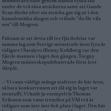
minnesvärd både genom dubbla ryska fall
under de två sista sträckorna samt att Gunde
Svan direkt efter sin sträcka gav sig ut i den
kanadensiska skogen och vrålade ”du får vila
sen” till Mogren.
Faktum är att detta till tre fjärdedelar var
samma lag som Sverige mönstrade även fyra år
tidigare i Sarajevo (Benny Kohlberg var den
fjärde mannen i laget den gången, Torgny
Mogren mästerskapsdebuterade först året
därpå).
— Vi vann väldigt många stafetter de här åren,
så bara konkurrensen att slå sig in laget var
stentufft. Vi hade ju exempelvis Thomas
Eriksson som vann tremilen på VM två år
tidigare som inte inte fick plats i laget. Den här