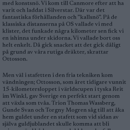
med konstsnö. Vi kom till Canmore efter att ha
varit och laddat i Silverstar. Där var det
fantastiska förhållanden och ”kallsnö”. På de
klassiska distanserna på OS vallade vi med
klister, det funkade några kilometer sen fick vi
en ishinna under skidorna. Vi vallade bort oss
helt enkelt. Då gick snacket att det gick dåligt
på grund av våra rutiga dräkter, skrattar
Ottosson.
Men väl i stafetten i den fria tekniken kom
vändningen; Ottosson, som året tidigare vunnit
15-kilometersloppet i världscupen i tyska Reit
im Winkl, gav Sverige en perfekt start genom
att växla som tvåa. Trion Thomas Wassberg,
Gunde Svan och Torgny Mogren såg till att åka
hem guldet under en stafett som vid sidan av
själva guldjublandet skulle komma att bli