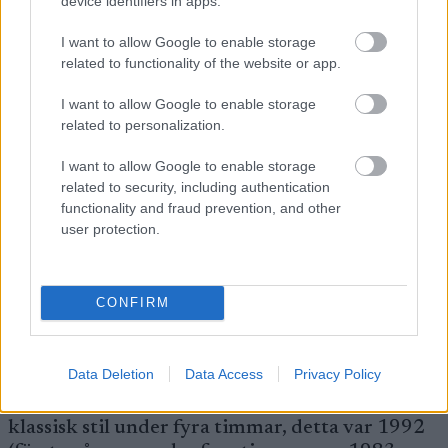
device identifiers in apps.
gick därifrån.
I want to allow Google to enable storage
related to functionality of the website or app.
Resultat: fyra segrar, 1989; 1991; 1992 samt
1994. 1990 ställdes Vasaloppet in på grund av
I want to allow Google to enable storage
snöbrist.
related to personalization.
I want to allow Google to enable storage
1993 var han åtta sekunder bakom segrande
related to security, including authentication
Håkan Westin. Och då är det värt att notera att
functionality and fraud prevention, and other
Ottosson under samtliga dessa år även åkte
user protection.
mästerskap för Sverige och under de tre sista av
hans ”Vasaloppsår” åkte han
mästerskapsfemmilen en vecka innan han körde
CONFIRM
niomilaren mellan Sälen och Mora.
Data Deletion
Data Access
Privacy Policy
Noterbart är också att Ottosson blev den förste
åkaren genom tiderna att åka Vasaloppet i
klassisk stil under fyra timmar, detta var 1992