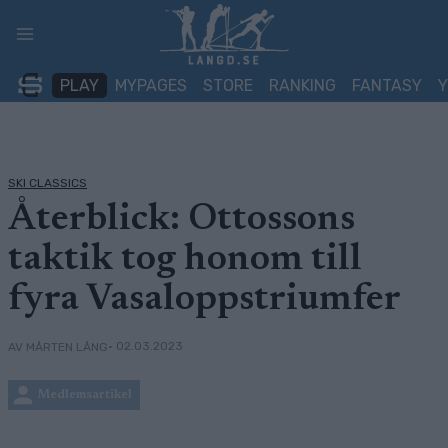
Skip
to
content
PLAY
MYPAGES
STORE
RANKING
FANTASY
SKI CLASSICS
Återblick: Ottossons
taktik tog honom till
fyra Vasaloppstriumfer
• 02.03.2023
AV MÅRTEN LÅNG
Medlemsartikel