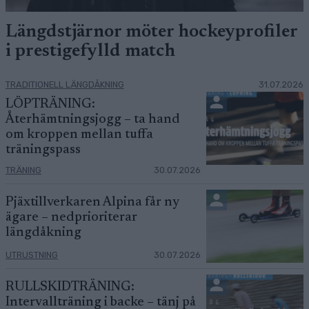
Längdstjärnor möter hockeyprofiler
i prestigefylld match
TRADITIONELL LÄNGDÅKNING
31.07.2026
LÖPTRÄNING:
Återhämtningsjogg – ta hand
om kroppen mellan tuffa
träningspass
TRÄNING
30.07.2026
Pjäxtillverkaren Alpina får ny
ägare – nedprioriterar
längdåkning
UTRUSTNING
30.07.2026
RULLSKIDTRÄNING:
Intervallträning i backe – tänj på