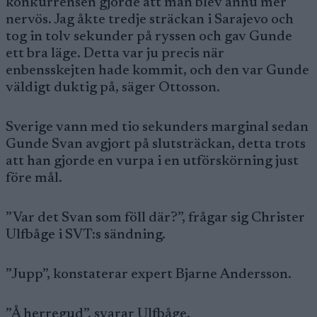
konkurrensen gjorde att man blev ännu mer
nervös. Jag åkte tredje sträckan i Sarajevo och
tog in tolv sekunder på ryssen och gav Gunde
ett bra läge. Detta var ju precis när
enbensskejten hade kommit, och den var Gunde
väldigt duktig på, säger Ottosson.
Sverige vann med tio sekunders marginal sedan
Gunde Svan avgjort på slutsträckan, detta trots
att han gjorde en vurpa i en utförskörning just
före mål.
”Var det Svan som föll där?”, frågar sig Christer
Ulfbåge i SVT:s sändning.
”Jupp”, konstaterar expert Bjarne Andersson.
”Å herregud”, svarar Ulfbåge.