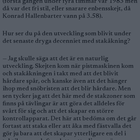
(första gången under fyra timmar var 1983 men
då var det fri stil, eller snarare enbensskejt, då
Konrad Hallenbarter vann på 3.58).
Hur ser du på den utveckling som blivit under
det senaste dryga decenniet med stakåkning?
— Jag skulle säga att det är en naturlig
utveckling. Skejten kom när pistmaskinen kom
och stakåkningen i takt med att det blivit
hårdare spår, och kanske även att det hänger
ihop med snöbristen att det blir hårdare. Men
sen tycker jag att det här med de stakzoner som
finns på tävlingar är att göra det alldeles för
svårt för sig och att det skapar en större
kontrollapparat. Det här att bedöma om det går
fortast att staka eller att åka med fästvalla det
gör ju bara att det skapar ytterligare en del i