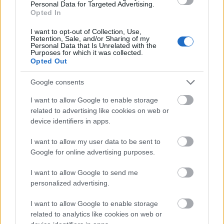
Personal Data for Targeted Advertising.
Opted In
— Både 1989 och 1991 var det oerhört tungfört.
I want to opt-out of Collection, Use,
Jag minns 1989 att jag när jag stannade och
Retention, Sale, and/or Sharing of my
pinkade på ett ställe och då tappade jag många
Personal Data that Is Unrelated with the
Purposes for which it was collected.
placeringar. Skulle gissa att jag låg på runt plats
Opted Out
200. Alla körde i ett spår och om du skulle
passera så behövde du vänta till en
Google consents
uppförsbacke och då köra så mycket du orkade
I want to allow Google to enable storage
för att kunna komma om, säger Ottosson som
related to advertising like cookies on web or
hade en tydlig plan inför loppet.
device identifiers in apps.
I want to allow my user data to be sent to
Och det var att kopiera Sven-Åke Lundbäcks
Google for online advertising purposes.
taktik (som porträtterats tidigare i den här
serien):
I want to allow Google to send me
personalized advertising.
— Den taktiken körde jag sen de fem kommande
I want to allow Google to enable storage
Vasaloppen; att ”åka med” fram till
related to analytics like cookies on web or
Lundbäcksbackarna och sedan ösa på vad det