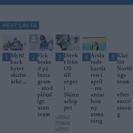
MEST LÄSTA
Myhl
Fick
Direk
Avslu
Klar
1
2
3
4
5
back
beske
t från
tade
för
byter
d på
OS
karriä
North
skidm
Insta
till
ren i
ugs
ärke...
gram
seger
april
team
– stod
i
– nu
–
plötsl
Skinn
antar
efter
igt
arlop
hon
succé
utan
pet
ny
säson
team
utma
g
LÅNGLO
ning
PPVASA
LOPPET