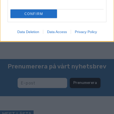
Här kan man se det enorma spårsystem som finns i
anslutning till Voksenåsen. Holmenkollen och Voksenåsen
är beläget längst ner i mitten på bilden.
CONFIRM
Klicka här för aktuell spårstatus.
Data Deletion
Data Access
Privacy Policy
Prenumerera på vårt nyhetsbrev
Prenumerera
MEST LÄSTA