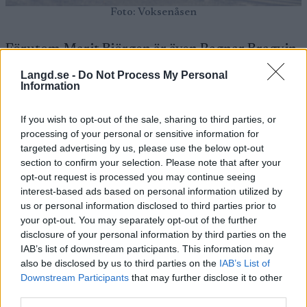
Foto: Voksenåsen
Förutom Marit Björgen är även Ragnar Bragvin
Andresen och Sondre Sundby med som tränare
Langd.se -
Do Not Process My Personal
på lägret.
Information
If you wish to opt-out of the sale, sharing to third parties, or
Lägret börjar på fredagen och Ragnar Bragvin
processing of your personal or sensitive information for
Andresen berättar att det kommer bli mycket
targeted advertising by us, please use the below opt-out
fokus på instruktion under helgen men även
section to confirm your selection. Please note that after your
mycket träning.
opt-out request is processed you may continue seeing
interest-based ads based on personal information utilized by
us or personal information disclosed to third parties prior to
– Vi kommer ha olika utvecklingsgrupper. Om
your opt-out. You may separately opt-out of the further
det är teknik du behöver träna på så får du göra
disclosure of your personal information by third parties on the
det och om du vill åka skidor i fantastiska
IAB’s list of downstream participants. This information may
Nordmarka tillsammans med en tränare så får
also be disclosed by us to third parties on the
IAB’s List of
du göra det, säger han.
Downstream Participants
that may further disclose it to other
third parties.