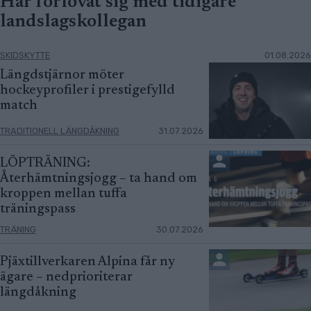
Har förlovat sig med tidigare
landslagskollegan
SKIDSKYTTE
01.08.2026
Längdstjärnor möter
hockeyprofiler i prestigefylld
match
TRADITIONELL LÄNGDÅKNING
31.07.2026
LÖPTRÄNING:
Återhämtningsjogg – ta hand om
kroppen mellan tuffa
träningspass
TRÄNING
30.07.2026
Pjäxtillverkaren Alpina får ny
ägare – nedprioriterar
längdåkning