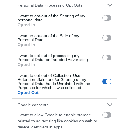
Vad kan man som deltagare förvänta sig att få
Please note that this website/app uses one or more Google
Personal Data Processing Opt Outs
med sig från lägret?
services and may gather and store information including but
not limited to your visit or usage behaviour. You may click to
I want to opt-out of the Sharing of my
personal data.
grant or deny consent to Google and its third-party tags to
Opted In
– En fantastisk helg i fin miljö. Sen tror vi att
use your data for below specified purposes in below Google
detta är lägret där du kan få med dig mest
consent section.
I want to opt-out of the Sale of my
skidkunskap från under en så kort helg. Men
Personal Data.
Opted In
det kommer även bli mycket skidglädje.
I want to opt-out of processing my
Personal Data for Targeted Advertising.
Lägret passar alla deltagare, både de som är
Opted In
nybörjare och vill lära sig åka längdskidor och
I want to opt-out of Collection, Use,
de som redan åker skidor och kanske vill bli en
Retention, Sale, and/or Sharing of my
bättre Vasaloppsåkare.
Personal Data that Is Unrelated with the
Purposes for which it was collected.
Opted Out
Har man inte möjlighet att vara med på lägret
Google consents
eller man kanske helt enkelt vill ha en helg eller
vecka för att bara komma i väg och njuta av
I want to allow Google to enable storage
längdskidåkning så finns det bra erbjudanden
related to advertising like cookies on web or
inför sportloven på Voksenåsen.
device identifiers in apps.