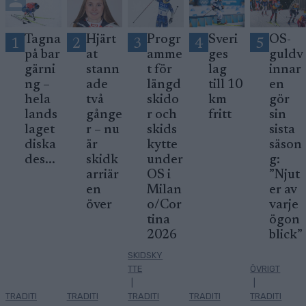
Tagna
Hjärt
Progr
Sveri
OS-
1
2
3
4
5
på bar
at
amme
ges
guldv
gärni
stann
t för
lag
innar
ng –
ade
längd
till 10
en
hela
två
skido
km
gör
lands
gånge
r och
fritt
sin
laget
r – nu
skids
sista
diska
är
kytte
säson
des...
skidk
under
g:
arriär
OS i
”Njut
en
Milan
er av
över
o/Cor
varje
tina
ögon
2026
blick”
SKIDSKY
TTE
ÖVRIGT
|
|
TRADITI
TRADITI
TRADITI
TRADITI
TRADITI