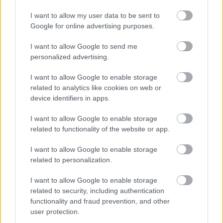
igenom och att aldrig ta så kallade hög och
I want to allow my user data to be sent to
lågveckor. Utan att bara träna på så mycket som
Google for online advertising purposes.
man klarar mest hela tiden.
I want to allow Google to send me
personalized advertising.
Johan har sett resultat under försäsongen.
I want to allow Google to enable storage
– Det är något som funkat hela sommaren och
related to analytics like cookies on web or
hela hösten. Jag har fått träna precis det jag har
device identifiers in apps.
velat så jag har haft en väldigt bra
I want to allow Google to enable storage
träningsperiod in mot den här säsongen. Så det
related to functionality of the website or app.
var skönt att det också kunde översättas till
resultat direkt, förklarar han.
I want to allow Google to enable storage
related to personalization.
Se också:
Sveriges trupp till världscupen i Ruka
I want to allow Google to enable storage
related to security, including authentication
Vad är den största förändringen du gjort?
functionality and fraud prevention, and other
user protection.