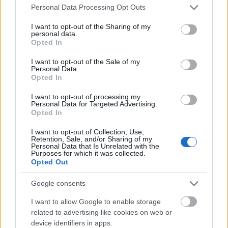
Please note that this website/app uses one or more Google
åren.
Personal Data Processing Opt Outs
services and may gather and store information including but
not limited to your visit or usage behaviour. You may click to
I want to opt-out of the Sharing of my
personal data.
grant or deny consent to Google and its third-party tags to
Ändrat träningen
Opted In
use your data for below specified purposes in below Google
consent section.
Efter en framgångsrik fjolårssäsong där han
I want to opt-out of the Sale of my
Personal Data.
bland annat var på pallen i premiären i
Opted In
Bruksvallarna, stod fortfarande Johan Ekberg
utanför landslaget. Han bestämde sig för att
I want to opt-out of processing my
Personal Data for Targeted Advertising.
lägga om träningen rejält. 25-åringen insåg att
Opted In
det skulle kräva en rejäl höjning av
I want to opt-out of Collection, Use,
träningsvolymen för att ta nästa steg.
Retention, Sale, and/or Sharing of my
Personal Data that Is Unrelated with the
Purposes for which it was collected.
– Jag har väl egentligen gjort ganska stora
Opted Out
förändringar i träningsupplägget just med att
Google consents
jag insett att träningsjobbet som har gjorts
tidigare helt enkelt inte har varit
I want to allow Google to enable storage
tillräckligt. Den största förändringen har
related to advertising like cookies on web or
egentligen varit att ha höga volymer veckorna
device identifiers in apps.