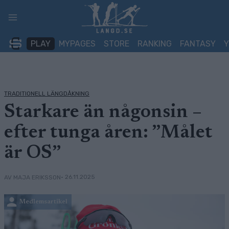
Skip
to
content
PLAY
MYPAGES
STORE
RANKING
FANTASY
TRADITIONELL LÄNGDÅKNING
Starkare än någonsin –
efter tunga åren: ”Målet
är OS”
• 26.11.2025
AV MAJA ERIKSSON
Medlemsartikel