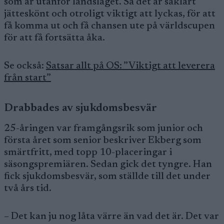
som är utanför landslaget. Så det är såklart
jätteskönt och otroligt viktigt att lyckas, för att
få komma ut och få chansen ute på världscupen
för att få fortsätta åka.
Se också:
Satsar allt på OS: ”Viktigt att leverera
från start”
Drabbades av sjukdomsbesvär
25-åringen var framgångsrik som junior och
första året som senior beskriver Ekberg som
smärtfritt, med topp 10-placeringar i
säsongspremiären. Sedan gick det tyngre. Han
fick sjukdomsbesvär, som ställde till det under
två års tid.
– Det kan ju nog låta värre än vad det är. Det var