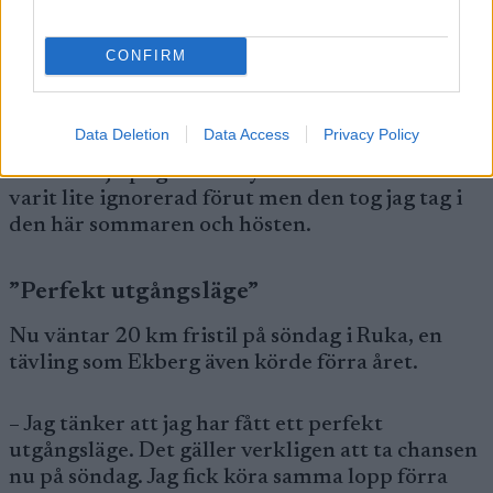
– Det totala antalet träningstimmar och
träningsbelastningen har varit för låg gentemot
CONFIRM
vad jag kan klara av. Det har egentligen varit att
gå in med ett mindset att det bara skulle vara
mer träning egentligen. Dessutom har jag haft
Data Deletion
Data Access
Privacy Policy
lite introduktion av styrketräning som jag också
tror har hjälpt ganska mycket. Den delen har
varit lite ignorerad förut men den tog jag tag i
den här sommaren och hösten.
”Perfekt utgångsläge”
Nu väntar 20 km fristil på söndag i Ruka, en
tävling som Ekberg även körde förra året.
– Jag tänker att jag har fått ett perfekt
utgångsläge. Det gäller verkligen att ta chansen
nu på söndag. Jag fick köra samma lopp förra