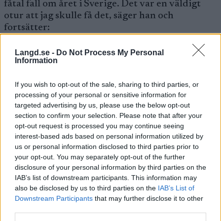
fåtal fall om året i Sverige. Det var en väldigt
otur att jag skulle få det, säger han och
fortsätter:
Langd.se -
Do Not Process My Personal
– Men tur att det ändå upptäcktes. Det är något
Information
som är godartat så att säga. Det gör inget för
gemene man att ha det.Men som sagt, det
If you wish to opt-out of the sale, sharing to third parties, or
funkar extremt dåligt för elitidrottare.
processing of your personal or sensitive information for
targeted advertising by us, please use the below opt-out
section to confirm your selection. Please note that after your
Hur var den här perioden för dig?
opt-out request is processed you may continue seeing
interest-based ads based on personal information utilized by
– Man gjorde all träning som man trodde på. Då
us or personal information disclosed to third parties prior to
your opt-out. You may separately opt-out of the further
fick man inga svar alls på träningen om man
disclosure of your personal information by third parties on the
funderade på varför det går åt helt fel
IAB’s list of downstream participants. This information may
håll. Ovissheten av att man inte hade någon
also be disclosed by us to third parties on the
IAB’s List of
aning om varför det blev dåligt.Det var just den
Downstream Participants
that may further disclose it to other
ovissheten som var det jobbiga. Och att man
third parties.
bara hoppades att det skulle försvinna med