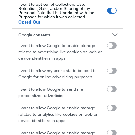
I want to opt-out of Collection, Use,
Retention, Sale, and/or Sharing of my
4/ Fart: Korta intervaller 1 min x 5-8 st kort vila
Personal Data that Is Unrelated with the
Purposes for which it was collected.
(1 min), uppv + nedvarvning 0.30 tim
Opted Out
Google consents
Led 1 -3 Elitmotionären. Antal pass 4-6
I want to allow Google to enable storage
related to advertising like cookies on web or
1/ Distans 1.30 – 2 tim helst så grennära träning
device identifiers in apps.
som möjligt. (skidåkning, rullskidor eller
stavgång)
I want to allow my user data to be sent to
Google for online advertising purposes.
2/ Fart Stakintervaller Staka 20 sek vila 20 sek
I want to allow Google to send me
antal repetitioner mellan 30- 60 st + distans
personalized advertising.
0.30 tim
I want to allow Google to enable storage
related to analytics like cookies on web or
3/ Styrka Allmän: Prioritera mage, rygg och
device identifiers in apps.
arm. Kör 30- 40 sek arbete och lika lång vila.
Total tid ca 0.30 tim + Jogg 0.30 tim
I want to allow Google to enable storage