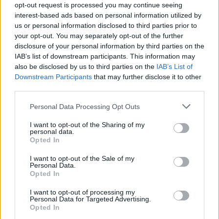
2/ Naturlig intervall (ganska jämn fart på en
opt-out request is processed you may continue seeing
interest-based ads based on personal information utilized by
småkuperad bana, du skall vara ansträngd men
us or personal information disclosed to third parties prior to
inte köra max) 0.30 tim, uppv + nedvarvning
your opt-out. You may separately opt-out of the further
0.30 tim
disclosure of your personal information by third parties on the
IAB’s list of downstream participants. This information may
also be disclosed by us to third parties on the
IAB’s List of
3/ Långpass Långt och lugnt 1.30 tim upp till 3
Downstream Participants
that may further disclose it to other
tim
third parties.
Please note that this website/app uses one or more Google
Personal Data Processing Opt Outs
Led 5-8 Hurtbullen. Antal pass 3-4
services and may gather and store information including but
not limited to your visit or usage behaviour. You may click to
I want to opt-out of the Sharing of my
personal data.
1/ Fart: 4 st 4 mina intervaller, varierande
grant or deny consent to Google and its third-party tags to
Opted In
use your data for below specified purposes in below Google
terräng 2 st flack 2 st uppför, uppv +
consent section.
nedvarvning 0,30 tim.
I want to opt-out of the Sale of my
Personal Data.
Opted In
2/ Distans Långt och lugnt 2 – 3 tim
I want to opt-out of processing my
Personal Data for Targeted Advertising.
Opted In
3/ Distans 1.30 tim + styrka 0.30 tim