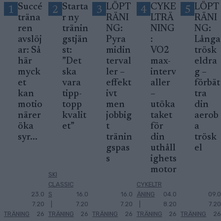
Succé
Starta
LÖPT
CYKE
LÖPT
1
2
3
4
5
träna
r ny
RÄNI
LTRÄ
RÄNI
ren
tränin
NG:
NING
NG:
avslöj
gstjän
Pyra
:
Långa
ar: Så
st:
midin
VO2
trösk
här
”Det
terval
max-
eldra
myck
ska
ler –
interv
g –
et
vara
effekt
aller
förbät
kan
tipp-
ivt
–
tra
motio
topp
men
utöka
din
närer
kvalit
jobbig
taket
aerob
öka
et”
t
för
a
syr...
tränin
din
trösk
gspas
uthåll
el
s
ighets
motor
SKI
CLASSIC
CYKELTR
23.0
S
16.0
16.0
ÄNING
04.0
09.0
7.20
|
7.20
7.20
|
8.20
7.20
TRÄNING
26
TRÄNING
26
TRÄNING
26
TRÄNING
26
TRÄNING
26