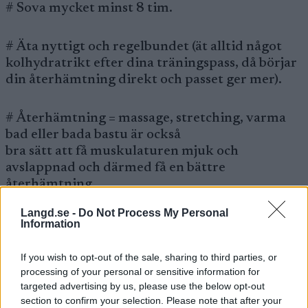
# Sova mycket minst 8 tim.
# Äta nyttigt och regelbundet (ät alltid något
kolhydratrikt efter dina träningspass, då börjar
din återhämtning direkt och passet ger mer).
# Återhämtning = massage, stretching, varma
bad eller bada bastu är också
bra sätt att få muskulaturen mjuk och
avslappnad och därmed få en bättre
återhämtning.
Langd.se -
Do Not Process My Personal
Ta dig i mål/ nybörjaren startled 10. Antal pass
Information
2-3 ggr i veckan
If you wish to opt-out of the sale, sharing to third parties, or
processing of your personal or sensitive information for
1/ Distans 1 tim + allmän styrka 0.15 tim
targeted advertising by us, please use the below opt-out
section to confirm your selection. Please note that after your