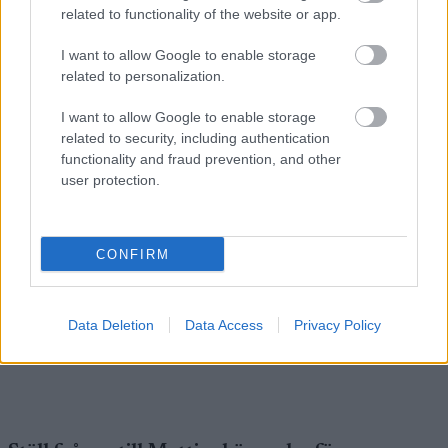
related to functionality of the website or app.
4/ Korta intervaller 1 min x 7-10 st, kort vila (ca
I want to allow Google to enable storage
1 min) + Distans 30- 0.45 tim
related to personalization.
I want to allow Google to enable storage
5/ Distans Långt och lugnt (prat tempo), 2-3 tim
related to security, including authentication
functionality and fraud prevention, and other
6/ A2 (snabbdistans) 0.45 tim, ca 80 % av din
user protection.
max puls + distans 0.45 tim
CONFIRM
Hör gärna av er om ni har frågor eller
funderingar.
Data Deletion
Data Access
Privacy Policy
Lycka till med träningen. Mvh Mattias Svahn