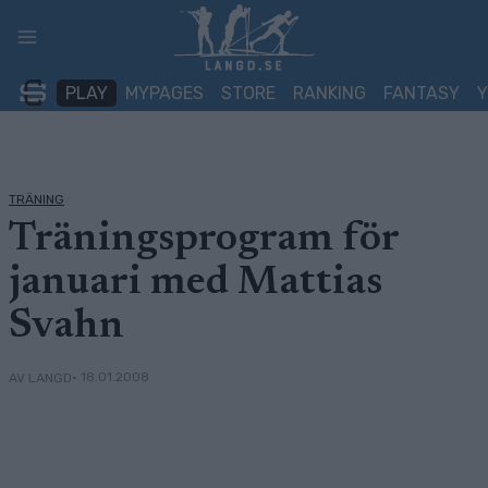
Skip
to
content
PLAY
MYPAGES
STORE
RANKING
FANTASY
TRÄNING
Träningsprogram för
januari med Mattias
Svahn
• 18.01.2008
AV LANGD